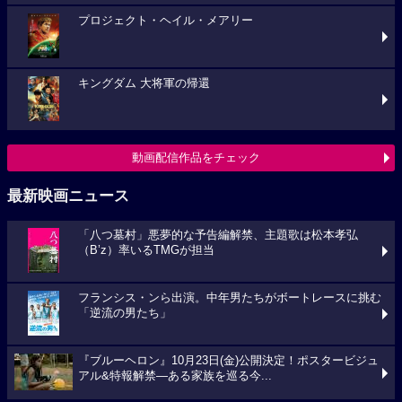
プロジェクト・ヘイル・メアリー
キングダム 大将軍の帰還
動画配信作品をチェック
最新映画ニュース
「八つ墓村」悪夢的な予告編解禁、主題歌は松本孝弘
（B’z）率いるTMGが担当
フランシス・ンら出演。中年男たちがボートレースに挑む
「逆流の男たち」
『ブルーヘロン』10月23日(金)公開決定！ポスタービジュ
アル&特報解禁―ある家族を巡る今...