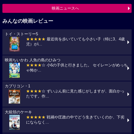
映画ニュースへ
みんなの映画レビュー
トイ・ストーリー5
★★★★★
最近街を歩いていても小さい子（特に3、4歳
児）がi...
映画ちいかわ 人魚の島のひみつ
★★★★
☆ 小6の子供と行きました。 セイレーンがめっち
ゃ怖か...
カプリコン・1
★★★★
☆ ずいぶん前に見た感じがしますが、面白かっ
たです。作...
大統領のケーキ
★★★★★
戦禍や圧政の中でどう生きていくのか、下劣
にならなく...