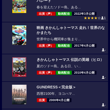
パレード
春を迎えたソドー島。ある...
出演（声）
動画配信
2022年3月公開
★★★★
☆
1
映画 きかんしゃトーマス 走れ！世界のな
かまたち
世界中から機関車が集まり...
出演（声）
動画配信
2017年4月公開
-
きかんしゃトーマス 伝説の英雄（ヒロ）
夏のソドー島。ある日、い...
出演（声）
動画配信
2010年4月公開
-
GUNDRESS＜完全版＞
西暦2100年、ヨコハマ...
出演
2000年4月公開
-