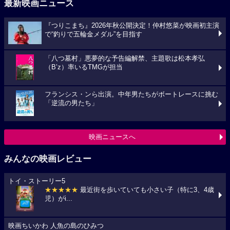
最新映画ニュース
『つりこまち』2026年秋公開決定！仲村悠菜が映画初主演
で“釣りで五輪金メダル”を目指す
「八つ墓村」悪夢的な予告編解禁、主題歌は松本孝弘
（B’z）率いるTMGが担当
フランシス・ンら出演。中年男たちがボートレースに挑む
「逆流の男たち」
映画ニュースへ
みんなの映画レビュー
トイ・ストーリー5
★★★★★
最近街を歩いていても小さい子（特に3、4歳
児）がi...
映画ちいかわ 人魚の島のひみつ