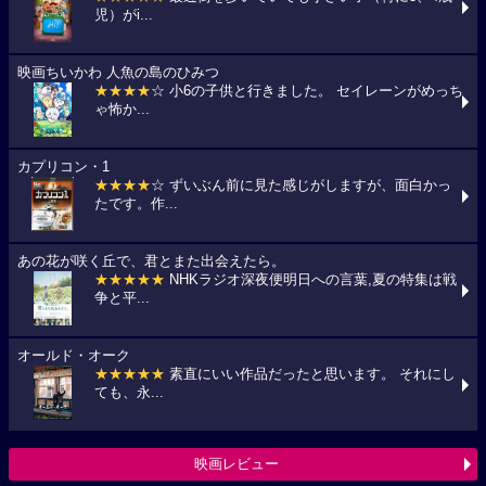
児）がi...
映画ちいかわ 人魚の島のひみつ
★★★★
☆ 小6の子供と行きました。 セイレーンがめっち
ゃ怖か...
カプリコン・1
★★★★
☆ ずいぶん前に見た感じがしますが、面白かっ
たです。作...
あの花が咲く丘で、君とまた出会えたら。
★★★★★
NHKラジオ深夜便明日への言葉,夏の特集は戦
争と平...
オールド・オーク
★★★★★
素直にいい作品だったと思います。 それにし
ても、永...
映画レビュー