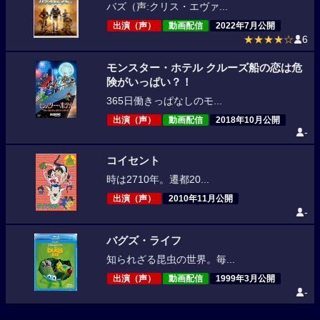
バズ（声:クリス・エヴァ...
出演（声）
動画配信
2022年7月公開
★★★★☆
6
モンスター・ホテル クルーズ船の恋は危
険がいっぱい？！
365日働きっぱなしのモ...
出演（声）
動画配信
2018年10月公開
-
コイセント
時は2710年。遷都20...
出演（声）
2010年11月公開
-
バグズ・ライフ
知られざる昆虫の世界。毎...
出演（声）
動画配信
1999年3月公開
-