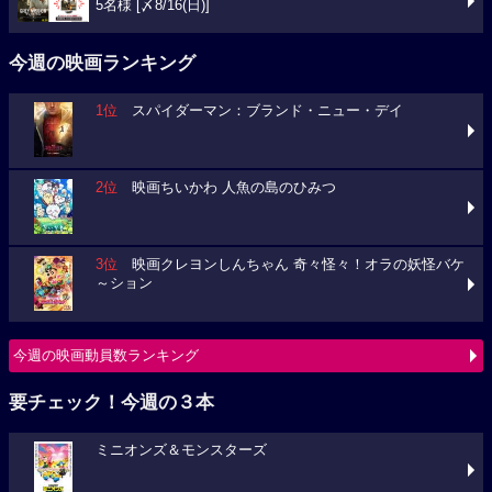
5名様 [〆8/16(日)]
今週の映画ランキング
1位
スパイダーマン：ブランド・ニュー・デイ
2位
映画ちいかわ 人魚の島のひみつ
3位
映画クレヨンしんちゃん 奇々怪々！オラの妖怪バケ
～ション
今週の映画動員数ランキング
要チェック！今週の３本
ミニオンズ＆モンスターズ