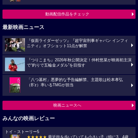
動画配信作品をチェック
最新映画ニュース
『仮面ライダーゼッツ』『超宇宙刑事ギャバン インフィ
ニティ』オフショット11点が解禁
『つりこまち』2026年秋公開決定！仲村悠菜が映画初主演
で“釣りで五輪金メダル”を目指す
「八つ墓村」悪夢的な予告編解禁、主題歌は松本孝弘
（B’z）率いるTMGが担当
映画ニュースへ
みんなの映画レビュー
トイ・ストーリー5
★★★★★
最近街を歩いていても小さい子（特に3、4歳