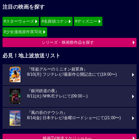
注目の映画を探す
#スターウォーズ
#名探偵コナン
#ディズニー
#少女漫画原作実写化
シリーズ・映画祭作品を探す
必見！地上波放送リスト
『怪盗グルーのミニオン超変身』
8/10(月) フジテレビ/最新作公開記念にて(19:00〜)
『銀河鉄道の夜』
8/11(火) NHK/Eテレにて(09:00～)
『風の谷のナウシカ』
8/14(金) 日本テレビ/金曜ロードショーにて(21:00〜)
映画TV放送スケジュールへ