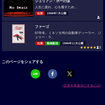
ジュリアン・ポーの涙
人生に疲れ、心を癒すため...
出演
1998年7月公開
-
ファーゴ
87年冬。ミネソタ州の自動車ディーラー、ジ
ェリー・ラ...
出演
動画配信
1996年11月公開
★★★★★
3
このページをシェアする
（
広告を非表示にするには
）