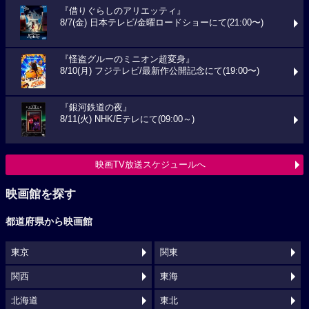
『借りぐらしのアリエッティ』
8/7(金) 日本テレビ/金曜ロードショーにて(21:00〜)
『怪盗グルーのミニオン超変身』
8/10(月) フジテレビ/最新作公開記念にて(19:00〜)
『銀河鉄道の夜』
8/11(火) NHK/Eテレにて(09:00～)
映画TV放送スケジュールへ
映画館を探す
都道府県から映画館
東京
関東
関西
東海
北海道
東北