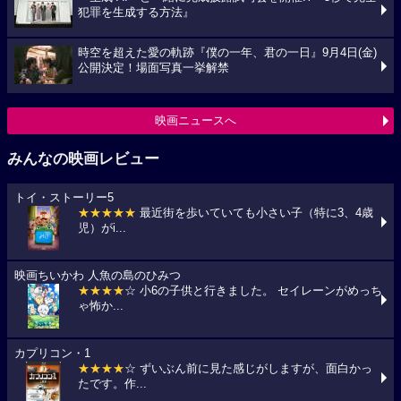
犯罪を生成する方法』
時空を超えた愛の軌跡『僕の一年、君の一日』9月4日(金)
公開決定！場面写真一挙解禁
映画ニュースへ
みんなの映画レビュー
トイ・ストーリー5
★★★★★
最近街を歩いていても小さい子（特に3、4歳
児）がi...
映画ちいかわ 人魚の島のひみつ
★★★★
☆ 小6の子供と行きました。 セイレーンがめっち
ゃ怖か...
カプリコン・1
★★★★
☆ ずいぶん前に見た感じがしますが、面白かっ
たです。作...