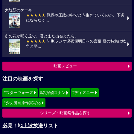
大統領のケーキ
★★★★★
戦禍や圧政の中でどう生きていくのか、下劣
にならなく...
あの花が咲く丘で、君とまた出会えたら。
★★★★★
NHKラジオ深夜便明日への言葉,夏の特集は戦
争と平...
映画レビュー
注目の映画を探す
#スターウォーズ
#名探偵コナン
#ディズニー
#少女漫画原作実写化
シリーズ・映画祭作品を探す
必見！地上波放送リスト