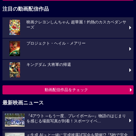
注目の動画配信作品
映画クレヨンしんちゃん 超華麗！灼熱のカスカベダンサ
ーズ
プロジェクト・ヘイル・メアリー
キングダム 大将軍の帰還
動画配信作品をチェック
最新映画ニュース
『4アウト ─もう一度、プレイボール─』物語のはじまり
を感じる場面写真が到着！スポーツイベ...
＜生成 AI＞と一緒に完成披露試写会を開催!?『5秒で完全