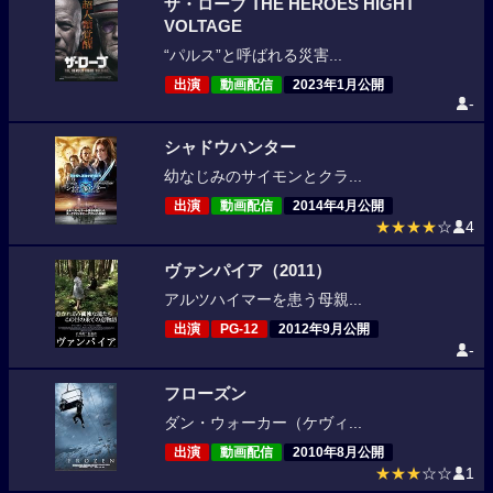
ザ・ローブ THE HEROES HIGHT
VOLTAGE
“パルス”と呼ばれる災害...
出演
動画配信
2023年1月公開
-
シャドウハンター
幼なじみのサイモンとクラ...
出演
動画配信
2014年4月公開
★★★★
☆
4
ヴァンパイア（2011）
アルツハイマーを患う母親...
出演
PG-12
2012年9月公開
-
フローズン
ダン・ウォーカー（ケヴィ...
出演
動画配信
2010年8月公開
★★★
☆☆
1