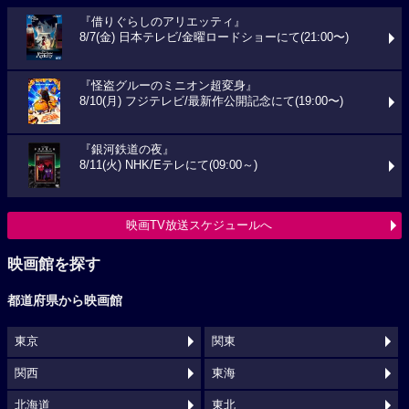
『借りぐらしのアリエッティ』
8/7(金) 日本テレビ/金曜ロードショーにて(21:00〜)
『怪盗グルーのミニオン超変身』
8/10(月) フジテレビ/最新作公開記念にて(19:00〜)
『銀河鉄道の夜』
8/11(火) NHK/Eテレにて(09:00～)
映画TV放送スケジュールへ
映画館を探す
都道府県から映画館
東京
関東
関西
東海
北海道
東北