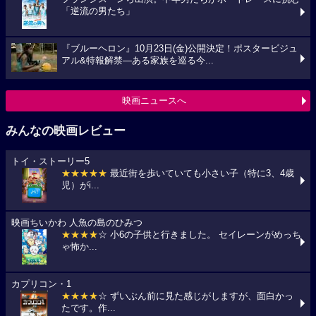
「逆流の男たち」
『ブルーヘロン』10月23日(金)公開決定！ポスタービジュ
アル&特報解禁―ある家族を巡る今...
映画ニュースへ
みんなの映画レビュー
トイ・ストーリー5
★★★★★
最近街を歩いていても小さい子（特に3、4歳
児）がi...
映画ちいかわ 人魚の島のひみつ
★★★★
☆ 小6の子供と行きました。 セイレーンがめっち
ゃ怖か...
カプリコン・1
★★★★
☆ ずいぶん前に見た感じがしますが、面白かっ
たです。作...