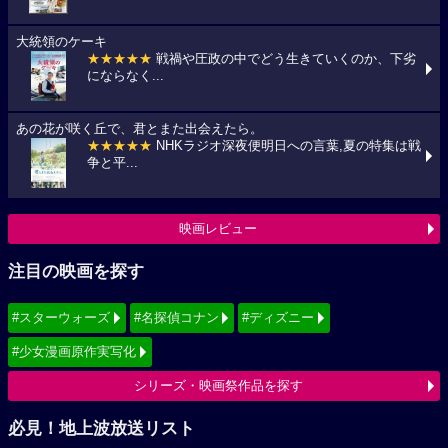
大統領のケーキ
★★★★★
戦禍や圧政の中でどう生きていくのか、下劣
にならなく...
あの花が咲く丘で、君とまた出会えたら。
★★★★★
NHKラジオ深夜便明日への言葉,夏の特集は戦
争と平...
映画レビュー
注目の映画を探す
#スターウォーズ
#名探偵コナン
#ディズニー
#少女漫画原作実写化
シリーズ・映画祭作品を探す
必見！地上波放送リスト