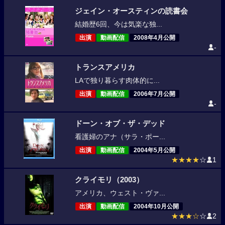
ジェイン・オースティンの読書会
結婚歴6回、今は気楽な独...
出演
動画配信
2008年4月公開
-
トランスアメリカ
LAで独り暮らす肉体的に...
出演
動画配信
2006年7月公開
-
ドーン・オブ・ザ・デッド
看護婦のアナ（サラ・ポー...
出演
動画配信
2004年5月公開
★★★★
☆
1
クライモリ（2003）
アメリカ、ウェスト・ヴァ...
出演
動画配信
2004年10月公開
★★★☆
☆
2