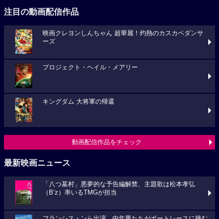
注目の動画配信作品
映画クレヨンしんちゃん 超華麗！灼熱のカスカベダンサ
ーズ
プロジェクト・ヘイル・メアリー
キングダム 大将軍の帰還
動画配信作品をチェック
最新映画ニュース
「八つ墓村」悪夢的な予告編解禁、主題歌は松本孝弘
（B’z）率いるTMGが担当
フランシス・ンら出演。中年男たちがボートレースに挑む