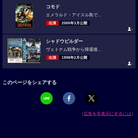
コモド
エメラルド・アイスル島で...
出演
2000年3月公開
-
シャドウビルダー
ヴェトナム戦争から帰還後...
出演
1998年2月公開
-
このページをシェアする
（
広告を非表示にするには
）