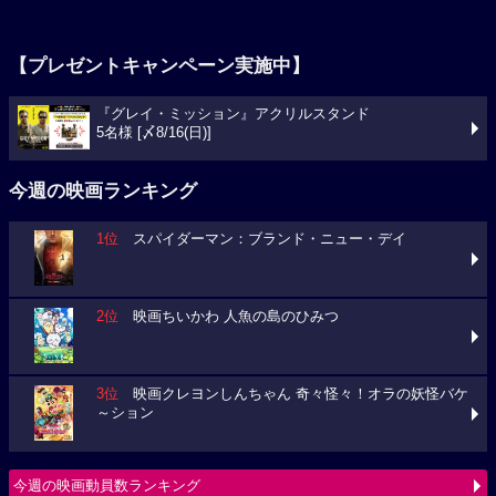
【プレゼントキャンペーン実施中】
『グレイ・ミッション』アクリルスタンド
5名様 [〆8/16(日)]
今週の映画ランキング
1位
スパイダーマン：ブランド・ニュー・デイ
2位
映画ちいかわ 人魚の島のひみつ
3位
映画クレヨンしんちゃん 奇々怪々！オラの妖怪バケ
～ション
今週の映画動員数ランキング