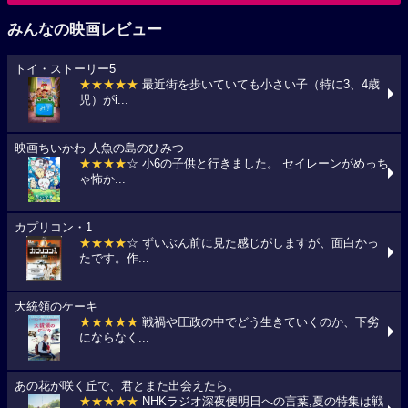
みんなの映画レビュー
トイ・ストーリー5
★★★★★
最近街を歩いていても小さい子（特に3、4歳
児）がi...
映画ちいかわ 人魚の島のひみつ
★★★★
☆ 小6の子供と行きました。 セイレーンがめっち
ゃ怖か...
カプリコン・1
★★★★
☆ ずいぶん前に見た感じがしますが、面白かっ
たです。作...
大統領のケーキ
★★★★★
戦禍や圧政の中でどう生きていくのか、下劣
にならなく...
あの花が咲く丘で、君とまた出会えたら。
★★★★★
NHKラジオ深夜便明日への言葉,夏の特集は戦