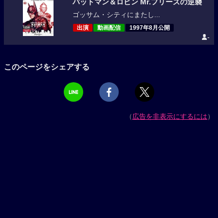
バットマン＆ロビン Mr.フリーズの逆襲
ゴッサム・シティにまたし...
出演
動画配信
1997年8月公開
-
このページをシェアする
（
広告を非表示にするには
）