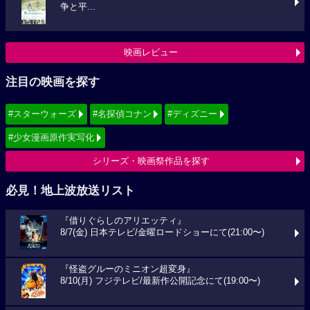
争と平...
映画レビュー
注目の映画を探す
#スターウォーズ
#名探偵コナン
#ディズニー
#少女漫画原作実写化
シリーズ・映画祭作品を探す
必見！地上波放送リスト
『借りぐらしのアリエッティ』
8/7(金) 日本テレビ/金曜ロードショーにて(21:00〜)
『怪盗グルーのミニオン超変身』
8/10(月) フジテレビ/最新作公開記念にて(19:00〜)