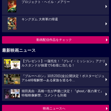
プロジェクト・ヘイル・メアリー
キングダム 大将軍の帰還
動画配信作品をチェック
最新映画ニュース
【プレゼント】一蓮托生！『グレイ・ミッション』アクリ
ルスタンドが抽選で5名様に当たる！
『ブルーヘロン』10月23日(金)公開決定！ポスタービジュ
アル&特報解禁―ある家族を巡る今...
堀田真由・高橋一生が声優に決定！『ghost／夜の果て』
特報映像解禁、コメントも到着
映画ニュースへ