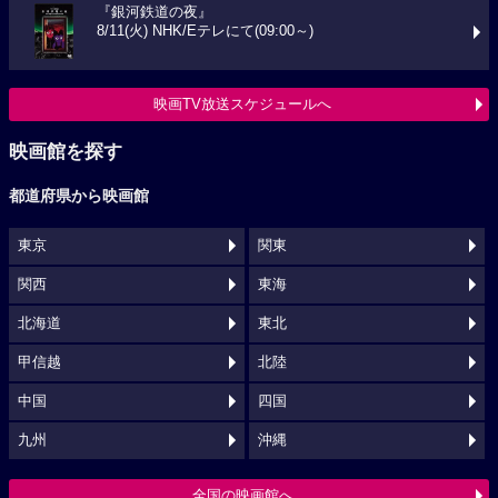
『銀河鉄道の夜』
8/11(火) NHK/Eテレにて(09:00～)
映画TV放送スケジュールへ
映画館を探す
都道府県から映画館
東京
関東
関西
東海
北海道
東北
甲信越
北陸
中国
四国
九州
沖縄
全国の映画館へ