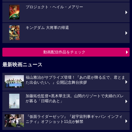
プロジェクト・ヘイル・メアリー
キングダム 大将軍の帰還
動画配信作品をチェック
最新映画ニュース
福山雅治がサプライズ登壇！『あの星が降る丘で、君とま
た出会いたい。』公開記念舞台挨拶
加藤拓也監督×黒木華主演。山間のリゾートで夫婦のズレ
が募る「日曜のあと」
『仮面ライダーゼッツ』『超宇宙刑事ギャバン インフィ
ニティ』オフショット11点が解禁