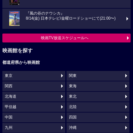
『風の谷のナウシカ』
8/14(金) 日本テレビ/金曜ロードショーにて(21:00〜)
映画TV放送スケジュールへ
映画館を探す
都道府県から映画館
東京
関東
関西
東海
北海道
東北
甲信越
北陸
中国
四国
九州
沖縄