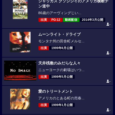
ジャッカス クソジジイのアメリカ横断チ
ン道中
86歳のアーヴィングじい...
出演
PG-12
動画配信
2014年3月公開
-
ムーンライト・ドライブ
モンタナ州の田舎町メルセ...
出演
1999年6月公開
-
天井桟敷のみだらな人々
ニューヨークの劇場はいつ...
出演
1999年5月公開
-
愛のトリートメント
アメリカのとある町の売春...
出演
1999年1月公開
-