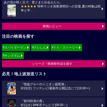
あの花が咲く丘で、君とまた出会えたら。
★★★★★
NHKラジオ深夜便明日への言葉,夏の特集は戦
争と平...
映画レビュー
注目の映画を探す
#スパイダーマン
#クレしん
#トイ・ストーリー
#キングダム
シリーズ・映画祭作品を探す
必見！地上波放送リスト
『怪盗グルーのミニオン超変身』
8/10(月) フジテレビ/最新作公開記念にて(19:00〜)
『銀河鉄道の夜』
8/11(火) NHK/Eテレにて(09:00～)