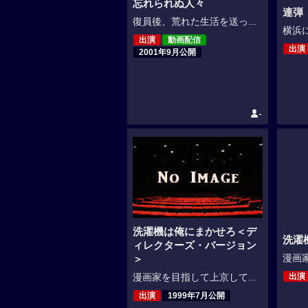
忘れられぬ人々
連弾
復員後、荒れた生活を送っ...
横浜に
出演
動画配信
出演
2001年9月公開
-
洗濯機は俺にまかせろ＜デ
洗濯
ィレクターズ・バージョン
漫画家
＞
出演
漫画家を目指して上京して...
出演
1999年7月公開