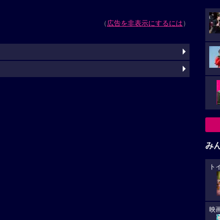
（
広告を非表示にするには
）
み
ト
映