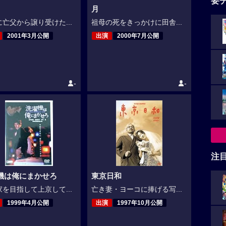
要
月
亡父から譲り受けた...
祖母の死をきっかけに田舎...
2001年3月公開
出演
2000年7月公開
-
-
注
機は俺にまかせろ
東京日和
を目指して上京して...
亡き妻・ヨーコに捧げる写...
1999年4月公開
出演
1997年10月公開