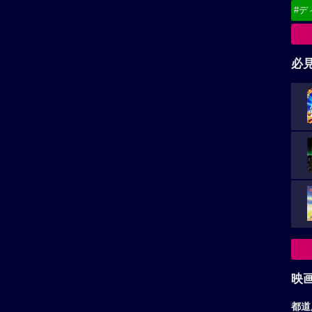
#デ
必
映
都道