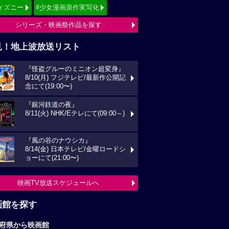
ィズニー
#少女漫画原作実写化
シリーズ・映画祭作品を探す
見！地上波放送リスト
『怪盗グルーのミニオン超変身』
8/10(月) フジテレビ/最新作公開記
念にて(19:00〜)
『銀河鉄道の夜』
8/11(火) NHK/Eテレにて(09:00～)
『風の谷のナウシカ』
8/14(金) 日本テレビ/金曜ロードシ
ョーにて(21:00〜)
映画TV放送スケジュールへ
画館を探す
府県から映画館