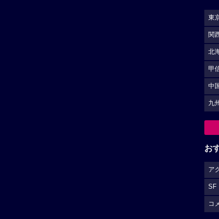
東
関
北
甲
中
九
お
ア
SF
コ