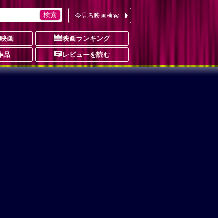
今見る映画検索
の映画
映画ランキング
作品
レビューを読む