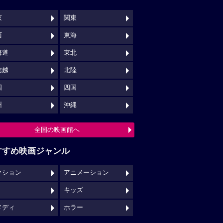
京
関東
西
東海
海道
東北
信越
北陸
国
四国
州
沖縄
全国の映画館へ
すすめ映画ジャンル
クション
アニメーション
キッズ
メディ
ホラー