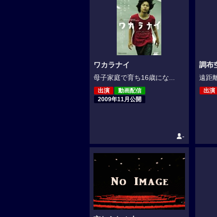
ワカラナイ
調布
母子家庭で育ち16歳にな...
遠距離
出演
動画配信
出演
2009年11月公開
-