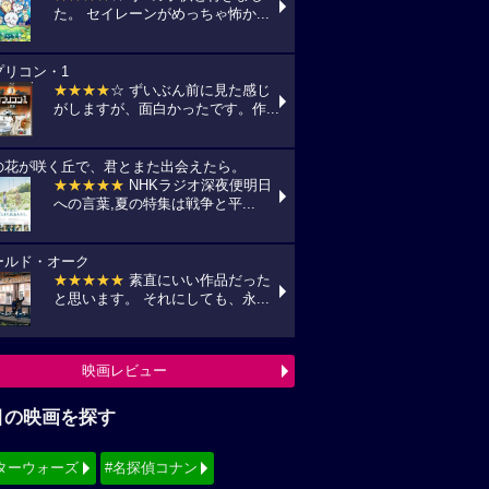
た。 セイレーンがめっちゃ怖か...
プリコン・1
★★★★
☆ ずいぶん前に見た感じ
がしますが、面白かったです。作...
の花が咲く丘で、君とまた出会えたら。
★★★★★
NHKラジオ深夜便明日
への言葉,夏の特集は戦争と平...
ールド・オーク
★★★★★
素直にいい作品だった
と思います。 それにしても、永...
映画レビュー
目の映画を探す
ターウォーズ
#名探偵コナン