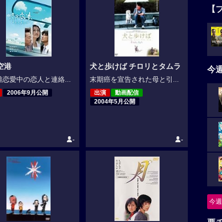
【
空港
犬と歩けば チロリとタムラ
今
恋愛中の恋人と連絡...
末期癌を宣告された母と引...
2006年9月公開
出演
動画配信
2004年5月公開
-
-
今週