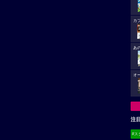
カ
あ
オ
注
#ス