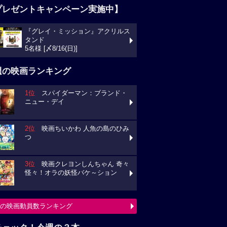
プレゼントキャンペーン実施中】
『グレイ・ミッション』アクリルス
タンド
5名様 [〆8/16(日)]
週の映画ランキング
1位
スパイダーマン：ブランド・
ニュー・デイ
2位
映画ちいかわ 人魚の島のひみ
つ
3位
映画クレヨンしんちゃん 奇々
怪々！オラの妖怪バケ～ション
の映画動員数ランキング