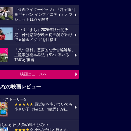
『仮面ライダーゼッツ』『超宇宙刑
事ギャバン インフィニティ』オフ
ショット11点が解禁
『つりこまち』2026年秋公開決
定！仲村悠菜が映画初主演で“釣り
で五輪金メダル”を目指す
「八つ墓村」悪夢的な予告編解禁、
主題歌は松本孝弘（B’z）率いる
TMGが担当
映画ニュースへ
んなの映画レビュー
イ・ストーリー5
★★★★★
最近街を歩いていても
小さい子（特に3、4歳児）がi...
画ちいかわ 人魚の島のひみつ
★★★★
☆ 小6の子供と行きまし