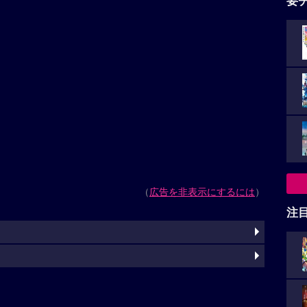
要
（
広告を非表示にするには
）
注