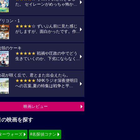
た。 セイレーンがめっちゃ怖か...
プリコン・1
★★★★
☆ ずいぶん前に見た感じ
がしますが、面白かったです。作...
統領のケーキ
★★★★★
戦禍や圧政の中でどう
生きていくのか、下劣にならなく...
の花が咲く丘で、君とまた出会えたら。
★★★★★
NHKラジオ深夜便明日
への言葉,夏の特集は戦争と平...
映画レビュー
目の映画を探す
ターウォーズ
#名探偵コナン