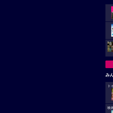
み
ト
映