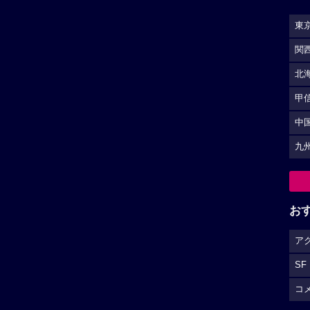
東
関
北
甲
中
九
お
ア
SF
コ