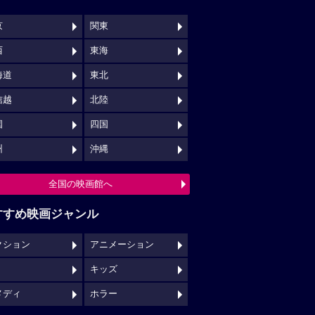
京
関東
西
東海
海道
東北
信越
北陸
国
四国
州
沖縄
全国の映画館へ
すすめ映画ジャンル
クション
アニメーション
キッズ
メディ
ホラー