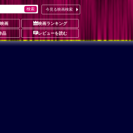
今見る映画検索
の映画
映画ランキング
作品
レビューを読む