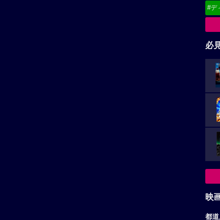
#デ
必
映
都道