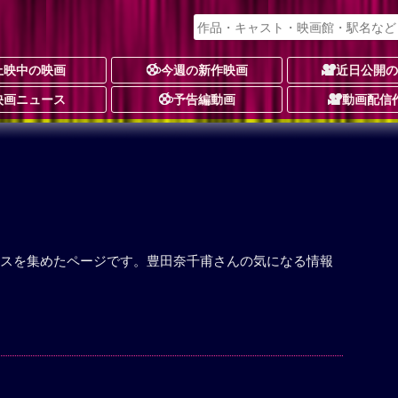
上映中の映画
今週の新作映画
近日公開
映画ニュース
予告編動画
動画配信
スを集めたページです。豊田奈千甫さんの気になる情報