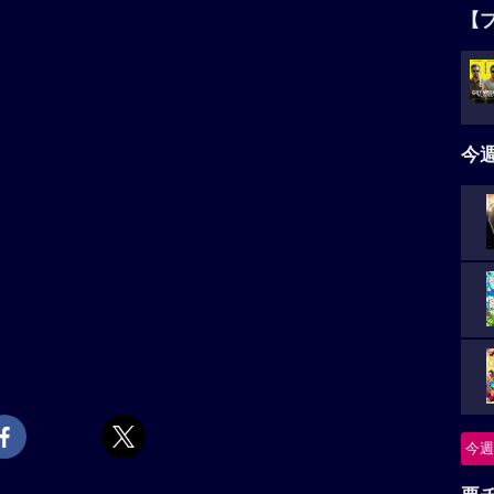
【
今
今週