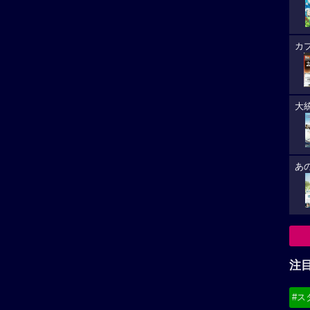
カ
大
あ
注
#ス