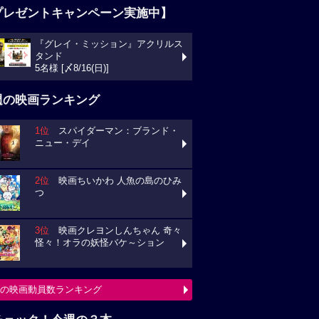
プレゼントキャンペーン実施中】
『グレイ・ミッション』アクリルス
タンド
5名様 [〆8/16(日)]
週の映画ランキング
1位
スパイダーマン：ブランド・
ニュー・デイ
2位
映画ちいかわ 人魚の島のひみ
つ
3位
映画クレヨンしんちゃん 奇々
怪々！オラの妖怪バケ～ション
の映画動員数ランキング