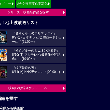
ィズニー
#少女漫画原作実写化
シリーズ・映画祭作品を探す
見！地上波放送リスト
『借りぐらしのアリエッティ』
8/7(金) 日本テレビ/金曜ロードショ
ーにて(21:00〜)
『怪盗グルーのミニオン超変身』
8/10(月) フジテレビ/最新作公開記
念にて(19:00〜)
『銀河鉄道の夜』
8/11(火) NHK/Eテレにて(09:00～)
映画TV放送スケジュールへ
画館を探す
府県から映画館