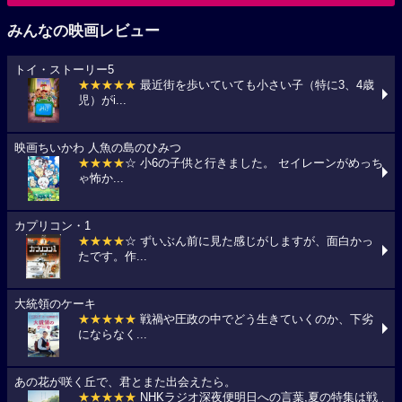
みんなの映画レビュー
トイ・ストーリー5
★★★★★
最近街を歩いていても小さい子（特に3、4歳
児）がi...
映画ちいかわ 人魚の島のひみつ
★★★★
☆ 小6の子供と行きました。 セイレーンがめっち
ゃ怖か...
カプリコン・1
★★★★
☆ ずいぶん前に見た感じがしますが、面白かっ
たです。作...
大統領のケーキ
★★★★★
戦禍や圧政の中でどう生きていくのか、下劣
にならなく...
あの花が咲く丘で、君とまた出会えたら。
★★★★★
NHKラジオ深夜便明日への言葉,夏の特集は戦