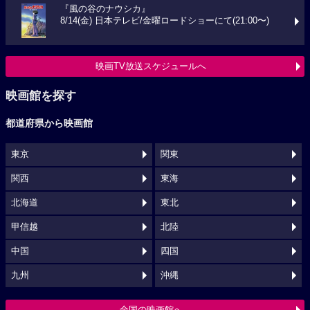
『風の谷のナウシカ』
8/14(金) 日本テレビ/金曜ロードショーにて(21:00〜)
映画TV放送スケジュールへ
映画館を探す
都道府県から映画館
東京
関東
関西
東海
北海道
東北
甲信越
北陸
中国
四国
九州
沖縄
全国の映画館へ