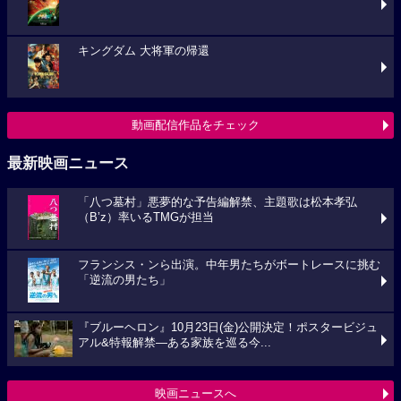
キングダム 大将軍の帰還
動画配信作品をチェック
最新映画ニュース
「八つ墓村」悪夢的な予告編解禁、主題歌は松本孝弘
（B’z）率いるTMGが担当
フランシス・ンら出演。中年男たちがボートレースに挑む
「逆流の男たち」
『ブルーヘロン』10月23日(金)公開決定！ポスタービジュ
アル&特報解禁―ある家族を巡る今...
映画ニュースへ