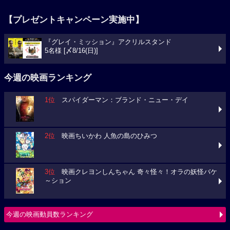
【プレゼントキャンペーン実施中】
『グレイ・ミッション』アクリルスタンド
5名様 [〆8/16(日)]
今週の映画ランキング
1位
スパイダーマン：ブランド・ニュー・デイ
2位
映画ちいかわ 人魚の島のひみつ
3位
映画クレヨンしんちゃん 奇々怪々！オラの妖怪バケ
～ション
今週の映画動員数ランキング