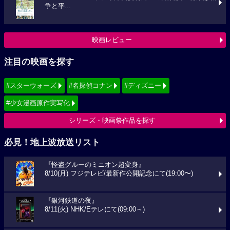
争と平...
映画レビュー
注目の映画を探す
#スターウォーズ
#名探偵コナン
#ディズニー
#少女漫画原作実写化
シリーズ・映画祭作品を探す
必見！地上波放送リスト
『怪盗グルーのミニオン超変身』
8/10(月) フジテレビ/最新作公開記念にて(19:00〜)
『銀河鉄道の夜』
8/11(火) NHK/Eテレにて(09:00～)