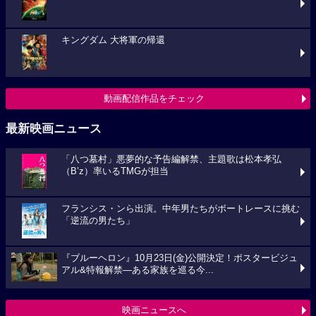
キングダム 大将軍の帰還
動画配信作品をチェック
最新映画ニュース
「八つ墓村」悪夢的な予告編解禁、主題歌は松本孝弘
（B’z）率いるTMGが担当
フランシス・ンら出演。中年男たちがボートレースに挑む
「逆流の男たち」
『ブルーヘロン』10月23日(金)公開決定！ポスタービジュ
アル&特報解禁―ある家族を巡る今...
映画ニュースへ