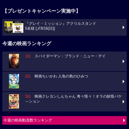
【プレゼントキャンペーン実施中】
『グレイ・ミッション』アクリルスタンド
5名様 [〆8/16(日)]
今週の映画ランキング
1位
スパイダーマン：ブランド・ニュー・デイ
2位
映画ちいかわ 人魚の島のひみつ
3位
映画クレヨンしんちゃん 奇々怪々！オラの妖怪バケ
～ション
今週の映画動員数ランキング