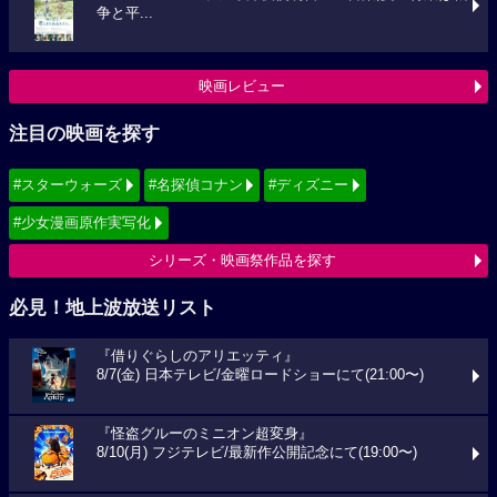
争と平...
映画レビュー
注目の映画を探す
#スターウォーズ
#名探偵コナン
#ディズニー
#少女漫画原作実写化
シリーズ・映画祭作品を探す
必見！地上波放送リスト
『借りぐらしのアリエッティ』
8/7(金) 日本テレビ/金曜ロードショーにて(21:00〜)
『怪盗グルーのミニオン超変身』
8/10(月) フジテレビ/最新作公開記念にて(19:00〜)