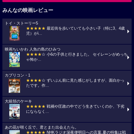
みんなの映画レビュー
トイ・ストーリー5
★★★★★
最近街を歩いていても小さい子（特に3、4歳
児）がi...
映画ちいかわ 人魚の島のひみつ
★★★★
☆ 小6の子供と行きました。 セイレーンがめっち
ゃ怖か...
カプリコン・1
★★★★
☆ ずいぶん前に見た感じがしますが、面白かっ
たです。作...
大統領のケーキ
★★★★★
戦禍や圧政の中でどう生きていくのか、下劣
にならなく...
あの花が咲く丘で、君とまた出会えたら。
★★★★★
NHKラジオ深夜便明日への言葉,夏の特集は戦