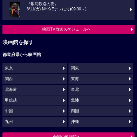
『銀河鉄道の夜』
8/11(火) NHK/Eテレにて(09:00～)
映画TV放送スケジュールへ
映画館を探す
都道府県から映画館
東京
関東
関西
東海
北海道
東北
甲信越
北陸
中国
四国
九州
沖縄
全国の映画館へ