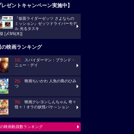
プレゼントキャンペーン実施中】
『仮面ライダーゼッツ さよならの
ミッション』ゼッツドライバーモデ
ル 光るタスキ
様 [〆8/6(木)]
週の映画ランキング
1位
スパイダーマン：ブランド・
ニュー・デイ
2位
映画ちいかわ 人魚の島のひみ
つ
3位
映画クレヨンしんちゃん 奇々
怪々！オラの妖怪バケ～ション
の映画動員数ランキング