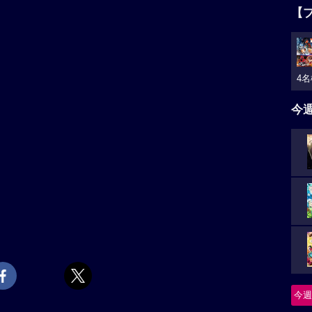
【
4名
今
今週