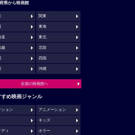
府県から映画館
京
関東
西
東海
海道
東北
信越
北陸
国
四国
州
沖縄
全国の映画館へ
すすめ映画ジャンル
クション
アニメーション
キッズ
メディ
ホラー