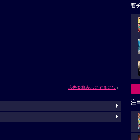
要
（
広告を非表示にするには
）
注