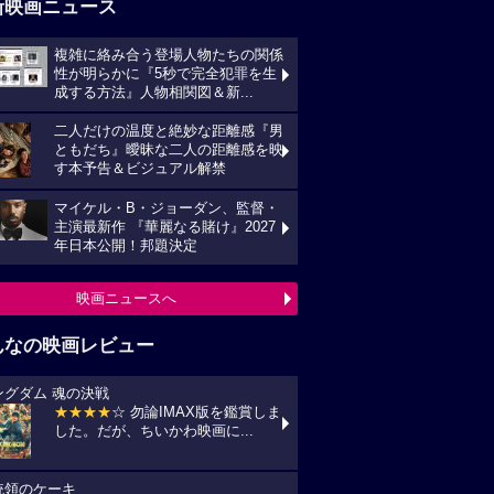
新映画ニュース
複雑に絡み合う登場人物たちの関係
性が明らかに『5秒で完全犯罪を生
成する方法』人物相関図＆新...
二人だけの温度と絶妙な距離感『男
ともだち』曖昧な二人の距離感を映
す本予告＆ビジュアル解禁
マイケル・B・ジョーダン、監督・
主演最新作 『華麗なる賭け』2027
年日本公開！邦題決定
映画ニュースへ
んなの映画レビュー
ングダム 魂の決戦
★★★★
☆ 勿論IMAX版を鑑賞しま
した。だが、ちいかわ映画に...
統領のケーキ