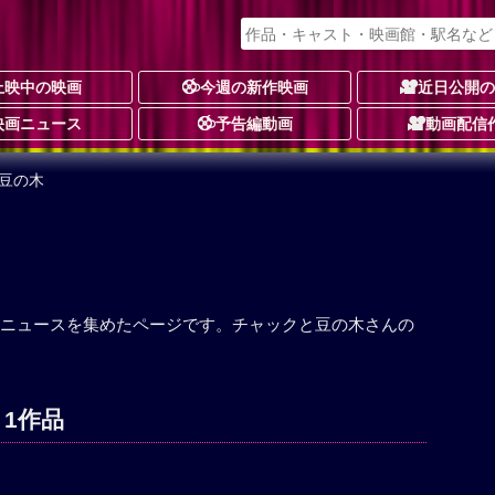
上映中の映画
今週の新作映画
近日公開
映画ニュース
予告編動画
動画配信
豆の木
ニュースを集めたページです。チャックと豆の木さんの
 1作品