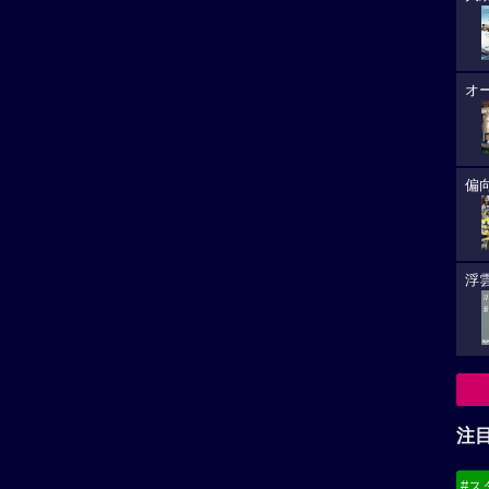
オ
偏
浮雲
注
#ス