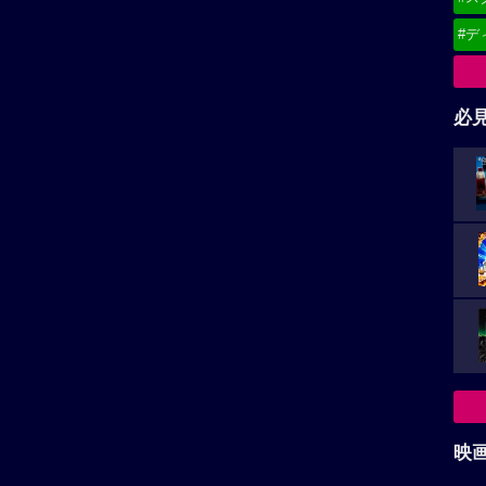
#デ
必
映