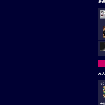
最
み
キ
大