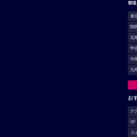
都道
東
関
北
甲
中
九
お
ア
SF
コ