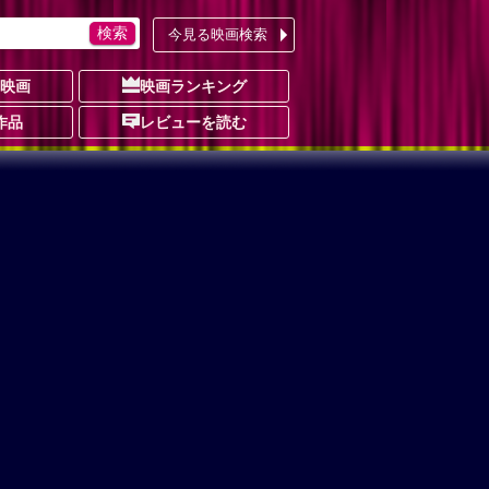
今見る映画検索
の映画
映画ランキング
作品
レビューを読む