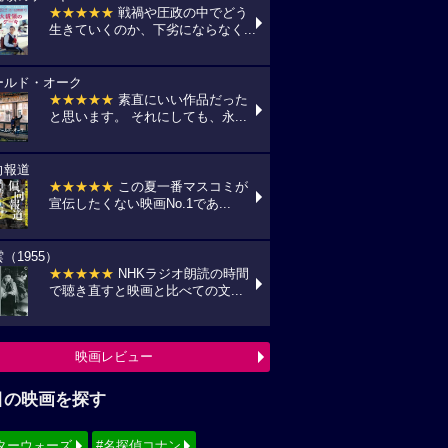
★★★★★
戦禍や圧政の中でどう
生きていくのか、下劣にならなく...
ールド・オーク
★★★★★
素直にいい作品だった
と思います。 それにしても、永...
向報道
★★★★★
この夏一番マスコミが
宣伝したくない映画No.1であ...
（1955）
★★★★★
NHKラジオ朗読の時間
で聴き直すと映画と比べての文...
映画レビュー
目の映画を探す
ターウォーズ
#名探偵コナン