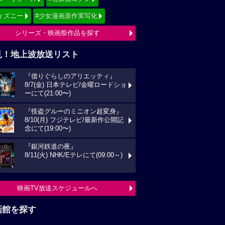
ィズニー
#少女漫画原作実写化
シリーズ・映画祭作品を探す
見！地上波放送リスト
『借りぐらしのアリエッティ』
8/7(金) 日本テレビ/金曜ロードショ
ーにて(21:00〜)
『怪盗グルーのミニオン超変身』
8/10(月) フジテレビ/最新作公開記
念にて(19:00〜)
『銀河鉄道の夜』
8/11(火) NHK/Eテレにて(09:00～)
映画TV放送スケジュールへ
画館を探す