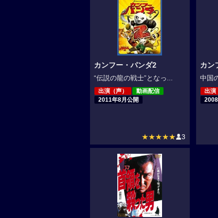
カンフー・パンダ2
カン
“伝説の龍の戦士”となっ...
中国の
出演（声）
動画配信
出演
2011年8月公開
200
★★★★★
3