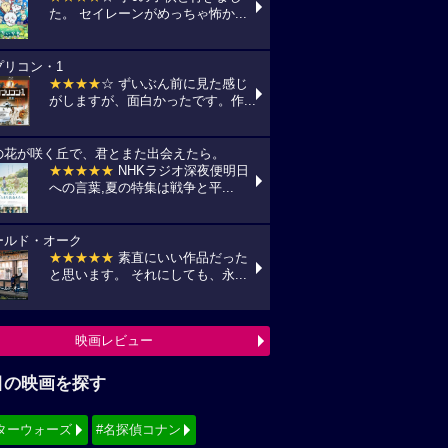
た。 セイレーンがめっちゃ怖か...
プリコン・1
★★★★
☆ ずいぶん前に見た感じ
がしますが、面白かったです。作...
の花が咲く丘で、君とまた出会えたら。
★★★★★
NHKラジオ深夜便明日
への言葉,夏の特集は戦争と平...
ールド・オーク
★★★★★
素直にいい作品だった
と思います。 それにしても、永...
映画レビュー
目の映画を探す
ターウォーズ
#名探偵コナン