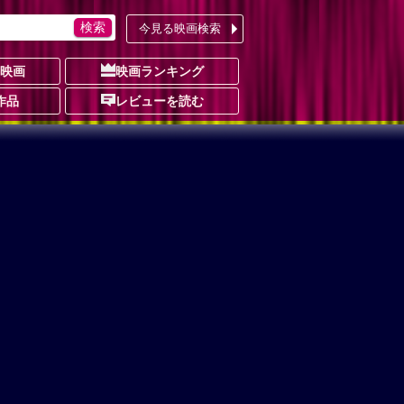
今見る映画検索
の映画
映画ランキング
作品
レビューを読む