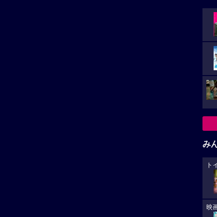
み
ト
映