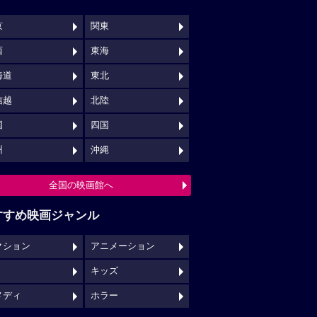
京
関東
西
東海
海道
東北
信越
北陸
国
四国
州
沖縄
全国の映画館へ
すすめ映画ジャンル
クション
アニメーション
キッズ
メディ
ホラー