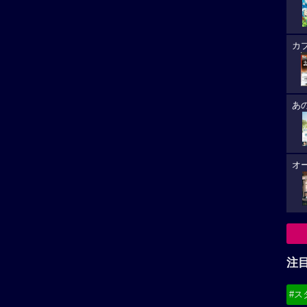
カ
あ
オ
注
#ス