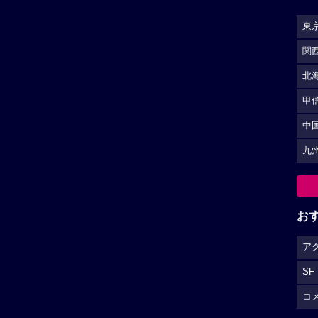
東
関
北
甲
中
九
お
ア
SF
コ