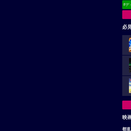
#デ
必
映
都道