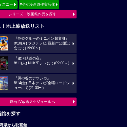
ィズニー
#少女漫画原作実写化
シリーズ・映画祭作品を探す
見！地上波放送リスト
『怪盗グルーのミニオン超変身』
8/10(月) フジテレビ/最新作公開記
念にて(19:00〜)
『銀河鉄道の夜』
8/11(火) NHK/Eテレにて(09:00～)
『風の谷のナウシカ』
8/14(金) 日本テレビ/金曜ロードシ
ョーにて(21:00〜)
映画TV放送スケジュールへ
画館を探す
府県から映画館