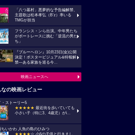
「八つ墓村」悪夢的な予告編解禁、
主題歌は松本孝弘（B’z）率いる
TMGが担当
フランシス・ンら出演。中年男たち
がボートレースに挑む「逆流の男た
ち」
『ブルーヘロン』10月23日(金)公開
決定！ポスタービジュアル&特報解
禁―ある家族を巡る今...
映画ニュースへ
んなの映画レビュー
イ・ストーリー5
★★★★★
最近街を歩いていても
小さい子（特に3、4歳児）がi...
画ちいかわ 人魚の島のひみつ
★★★★
☆ 小6の子供と行きまし