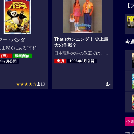
【
That’sカンニング！ 史上最
フー・パンダ
今
大の作戦？
山深くにある“平和...
日本理科大学の教室では、...
（声）
動画配信
出演
1996年8月公開
8年7月公開
★★★★☆
19
-
今週