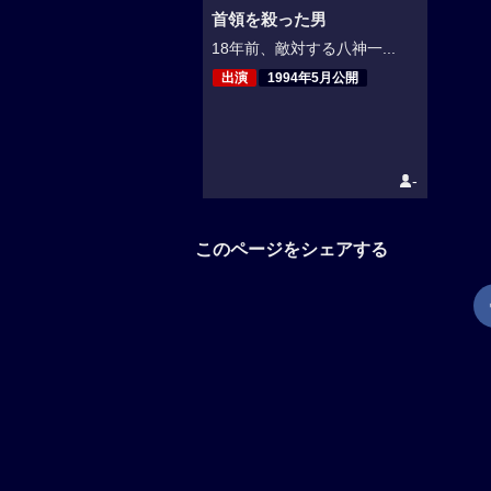
首領を殺った男
18年前、敵対する八神一...
出演
1994年5月公開
-
このページをシェアする