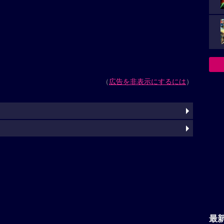
（
広告を非表示にするには
）
最