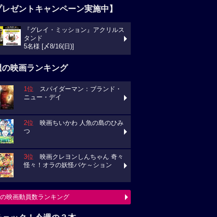
プレゼントキャンペーン実施中】
『グレイ・ミッション』アクリルス
タンド
5名様 [〆8/16(日)]
週の映画ランキング
1位
スパイダーマン：ブランド・
ニュー・デイ
2位
映画ちいかわ 人魚の島のひみ
つ
3位
映画クレヨンしんちゃん 奇々
怪々！オラの妖怪バケ～ション
の映画動員数ランキング