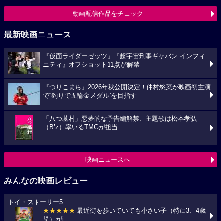
動画配信作品をチェック
最新映画ニュース
『仮面ライダーゼッツ』『超宇宙刑事ギャバン インフィ
ニティ』オフショット11点が解禁
『つりこまち』2026年秋公開決定！仲村悠菜が映画初主演
で“釣りで五輪金メダル”を目指す
「八つ墓村」悪夢的な予告編解禁、主題歌は松本孝弘
（B’z）率いるTMGが担当
映画ニュースへ
みんなの映画レビュー
トイ・ストーリー5
★★★★★
最近街を歩いていても小さい子（特に3、4歳
児）がi...