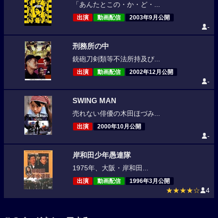
「あんたとこの・か・ど・...
出演
動画配信
2003年9月公開
-
刑務所の中
銃砲刀剣類等不法所持及び...
出演
動画配信
2002年12月公開
-
SWING MAN
売れない俳優の木田ほづみ...
出演
2000年10月公開
-
岸和田少年愚連隊
1975年、大阪・岸和田...
出演
動画配信
1996年3月公開
★★★★☆
4