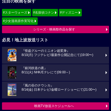
注目の映画を探す
#スターウォーズ
#名探偵コナン
#ディズニー
#少女漫画原作実写化
シリーズ・映画祭作品を探す
必見！地上波放送リスト
『怪盗グルーのミニオン超変身』
8/10(月) フジテレビ/最新作公開記念にて(19:00〜)
『銀河鉄道の夜』
8/11(火) NHK/Eテレにて(09:00～)
『風の谷のナウシカ』
8/14(金) 日本テレビ/金曜ロードショーにて(21:00〜)
映画TV放送スケジュールへ