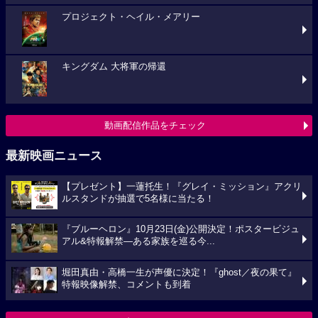
プロジェクト・ヘイル・メアリー
キングダム 大将軍の帰還
動画配信作品をチェック
最新映画ニュース
【プレゼント】一蓮托生！『グレイ・ミッション』アクリ
ルスタンドが抽選で5名様に当たる！
『ブルーヘロン』10月23日(金)公開決定！ポスタービジュ
アル&特報解禁―ある家族を巡る今...
堀田真由・高橋一生が声優に決定！『ghost／夜の果て』
特報映像解禁、コメントも到着