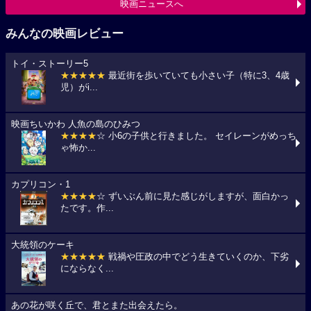
映画ニュースへ
みんなの映画レビュー
トイ・ストーリー5
★★★★★
最近街を歩いていても小さい子（特に3、4歳
児）がi...
映画ちいかわ 人魚の島のひみつ
★★★★
☆ 小6の子供と行きました。 セイレーンがめっち
ゃ怖か...
カプリコン・1
★★★★
☆ ずいぶん前に見た感じがしますが、面白かっ
たです。作...
大統領のケーキ
★★★★★
戦禍や圧政の中でどう生きていくのか、下劣
にならなく...
あの花が咲く丘で、君とまた出会えたら。