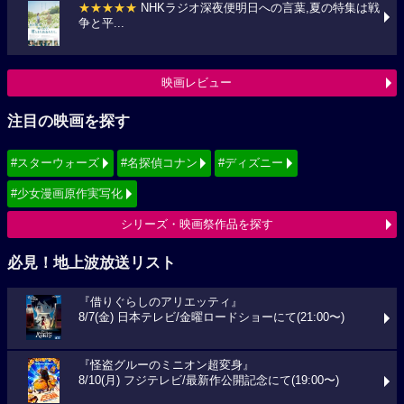
★★★★★
NHKラジオ深夜便明日への言葉,夏の特集は戦
争と平...
映画レビュー
注目の映画を探す
#スターウォーズ
#名探偵コナン
#ディズニー
#少女漫画原作実写化
シリーズ・映画祭作品を探す
必見！地上波放送リスト
『借りぐらしのアリエッティ』
8/7(金) 日本テレビ/金曜ロードショーにて(21:00〜)
『怪盗グルーのミニオン超変身』
8/10(月) フジテレビ/最新作公開記念にて(19:00〜)