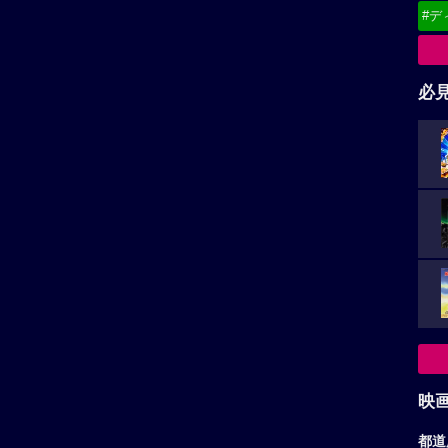
#デ
必
映
都道