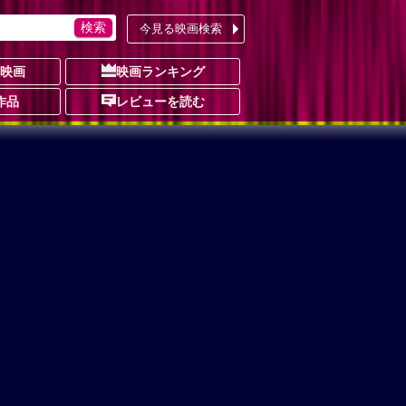
今見る映画検索
の映画
映画ランキング
作品
レビューを読む