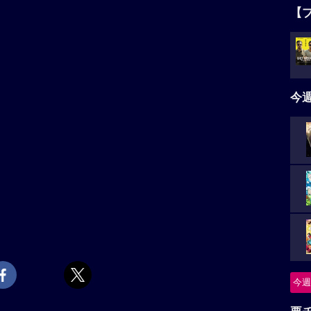
【
今
今週