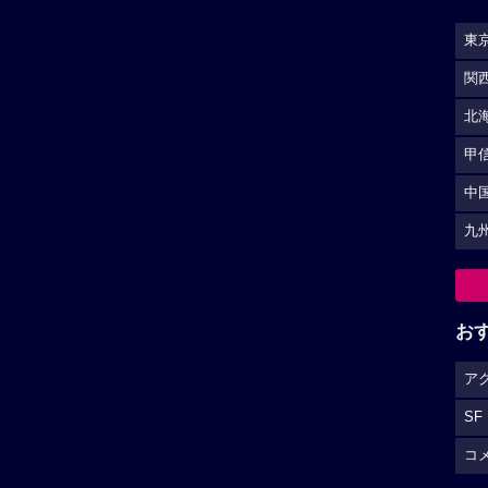
東
関
北
甲
中
九
お
ア
SF
コ