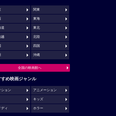
京
関東
西
東海
海道
東北
信越
北陸
国
四国
州
沖縄
全国の映画館へ
すすめ映画ジャンル
クション
アニメーション
キッズ
メディ
ホラー