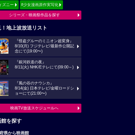
ィズニー
#少女漫画原作実写化
シリーズ・映画祭作品を探す
見！地上波放送リスト
『怪盗グルーのミニオン超変身』
8/10(月) フジテレビ/最新作公開記
念にて(19:00〜)
『銀河鉄道の夜』
8/11(火) NHK/Eテレにて(09:00～)
『風の谷のナウシカ』
8/14(金) 日本テレビ/金曜ロードシ
ョーにて(21:00〜)
映画TV放送スケジュールへ
画館を探す
府県から映画館