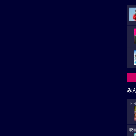
み
ト
映