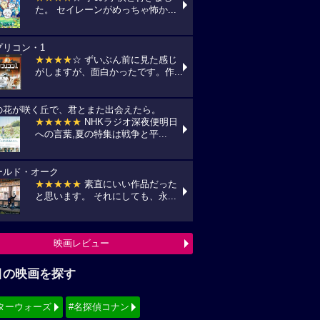
た。 セイレーンがめっちゃ怖か...
プリコン・1
★★★★
☆ ずいぶん前に見た感じ
がしますが、面白かったです。作...
の花が咲く丘で、君とまた出会えたら。
★★★★★
NHKラジオ深夜便明日
への言葉,夏の特集は戦争と平...
ールド・オーク
★★★★★
素直にいい作品だった
と思います。 それにしても、永...
映画レビュー
目の映画を探す
ターウォーズ
#名探偵コナン