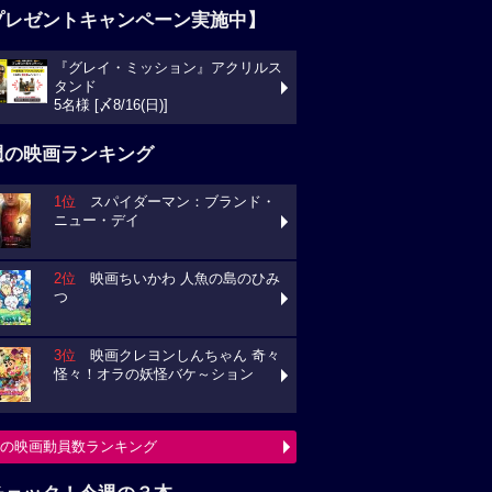
プレゼントキャンペーン実施中】
『グレイ・ミッション』アクリルス
タンド
5名様 [〆8/16(日)]
週の映画ランキング
1位
スパイダーマン：ブランド・
ニュー・デイ
2位
映画ちいかわ 人魚の島のひみ
つ
3位
映画クレヨンしんちゃん 奇々
怪々！オラの妖怪バケ～ション
の映画動員数ランキング