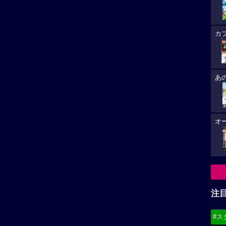
カ
あ
オ
注
#ス