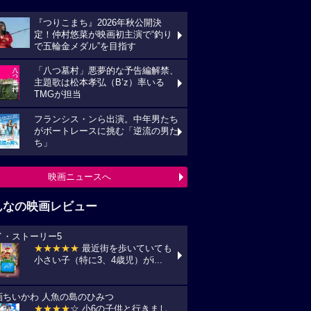
『つりこまち』2026年秋公開決
定！仲村悠菜が映画初主演で“釣り
で五輪金メダル”を目指す
「八つ墓村」悪夢的な予告編解禁、
主題歌は松本孝弘（B’z）率いる
TMGが担当
フランシス・ンら出演。中年男たち
がボートレースに挑む「逆流の男た
ち」
映画ニュースへ
んなの映画レビュー
イ・ストーリー5
★★★★★
最近街を歩いていても
小さい子（特に3、4歳児）がi...
画ちいかわ 人魚の島のひみつ
★★★★
☆ 小6の子供と行きまし