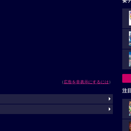
要
（
広告を非表示にするには
）
注