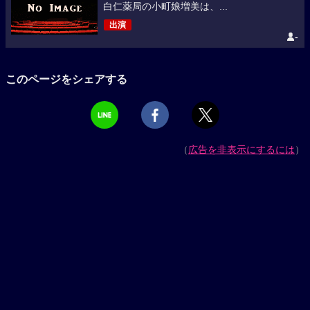
白仁薬局の小町娘増美は、...
出演
-
このページをシェアする
（
広告を非表示にするには
）