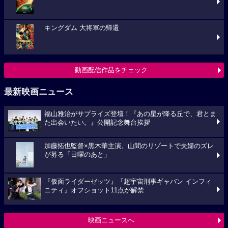
キングダム 大将軍の帰還
動画配信作品をチェック
最新映画ニュース
福山雅治がサプライズ登壇！『あの星が降る丘で、君とま
た出会いたい。』公開記念舞台挨拶
加藤拓也監督×黒木華主演。山間のリゾートで夫婦のズレ
が募る「日曜のあと」
『仮面ライダーゼッツ』『超宇宙刑事ギャバン インフィ
ニティ』オフショット11点が解禁
映画ニュースへ