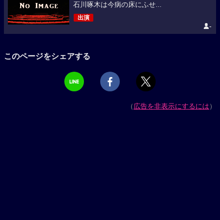
石川啄木は今病の床にふせ...
出演
-
このページをシェアする
（
広告を非表示にするには
）