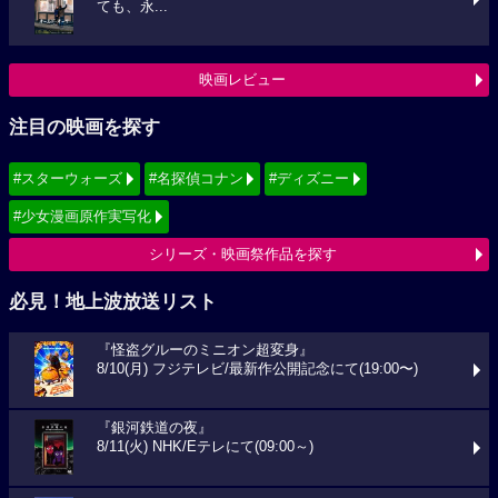
ても、永...
映画レビュー
注目の映画を探す
#スターウォーズ
#名探偵コナン
#ディズニー
#少女漫画原作実写化
シリーズ・映画祭作品を探す
必見！地上波放送リスト
『怪盗グルーのミニオン超変身』
8/10(月) フジテレビ/最新作公開記念にて(19:00〜)
『銀河鉄道の夜』
8/11(火) NHK/Eテレにて(09:00～)