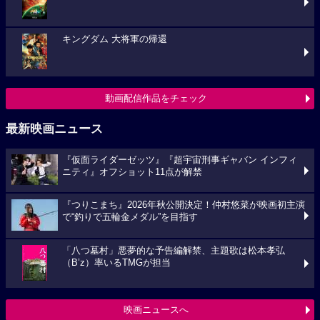
キングダム 大将軍の帰還
動画配信作品をチェック
最新映画ニュース
『仮面ライダーゼッツ』『超宇宙刑事ギャバン インフィ
ニティ』オフショット11点が解禁
『つりこまち』2026年秋公開決定！仲村悠菜が映画初主演
で“釣りで五輪金メダル”を目指す
「八つ墓村」悪夢的な予告編解禁、主題歌は松本孝弘
（B’z）率いるTMGが担当
映画ニュースへ