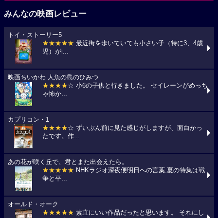
みんなの映画レビュー
トイ・ストーリー5
★★★★★
最近街を歩いていても小さい子（特に3、4歳
児）がi...
映画ちいかわ 人魚の島のひみつ
★★★★
☆ 小6の子供と行きました。 セイレーンがめっち
ゃ怖か...
カプリコン・1
★★★★
☆ ずいぶん前に見た感じがしますが、面白かっ
たです。作...
あの花が咲く丘で、君とまた出会えたら。
★★★★★
NHKラジオ深夜便明日への言葉,夏の特集は戦
争と平...
オールド・オーク
★★★★★
素直にいい作品だったと思います。 それにし