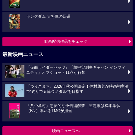
キングダム 大将軍の帰還
動画配信作品をチェック
最新映画ニュース
『仮面ライダーゼッツ』『超宇宙刑事ギャバン インフィ
ニティ』オフショット11点が解禁
『つりこまち』2026年秋公開決定！仲村悠菜が映画初主演
で“釣りで五輪金メダル”を目指す
「八つ墓村」悪夢的な予告編解禁、主題歌は松本孝弘
（B’z）率いるTMGが担当
映画ニュースへ