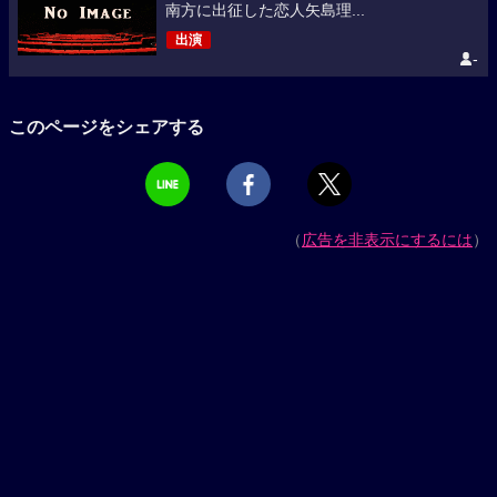
南方に出征した恋人矢島理...
出演
-
このページをシェアする
（
広告を非表示にするには
）