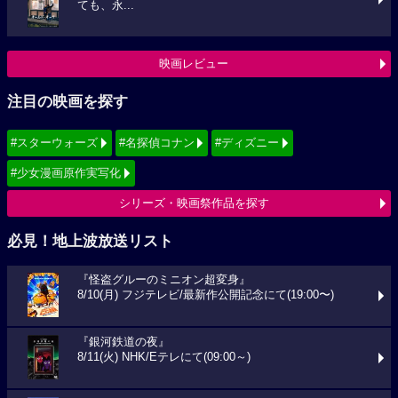
ても、永...
映画レビュー
注目の映画を探す
#スターウォーズ
#名探偵コナン
#ディズニー
#少女漫画原作実写化
シリーズ・映画祭作品を探す
必見！地上波放送リスト
『怪盗グルーのミニオン超変身』
8/10(月) フジテレビ/最新作公開記念にて(19:00〜)
『銀河鉄道の夜』
8/11(火) NHK/Eテレにて(09:00～)