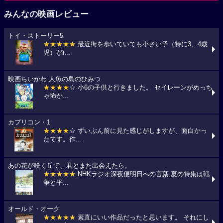
みんなの映画レビュー
トイ・ストーリー5
★★★★★
最近街を歩いていても小さい子（特に3、4歳
児）がi...
映画ちいかわ 人魚の島のひみつ
★★★★
☆ 小6の子供と行きました。 セイレーンがめっち
ゃ怖か...
カプリコン・1
★★★★
☆ ずいぶん前に見た感じがしますが、面白かっ
たです。作...
あの花が咲く丘で、君とまた出会えたら。
★★★★★
NHKラジオ深夜便明日への言葉,夏の特集は戦
争と平...
オールド・オーク
★★★★★
素直にいい作品だったと思います。 それにし