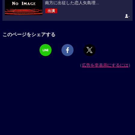
南方に出征した恋人矢島理...
出演
-
このページをシェアする
（
広告を非表示にするには
）