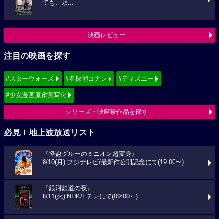
ても、永...
映画レビュー
注目の映画を探す
#スターウォーズ
#名探偵コナン
#ディズニー
#少女漫画原作実写化
シリーズ・映画祭作品を探す
必見！地上波放送リスト
『怪盗グルーのミニオン超変身』
8/10(月) フジテレビ/最新作公開記念にて(19:00〜)
『銀河鉄道の夜』
8/11(火) NHK/Eテレにて(09:00～)