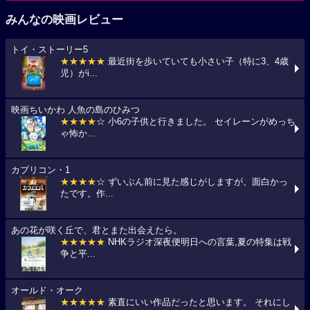
みんなの映画レビュー
トイ・ストーリー5
★★★★★
最近街を歩いていても小さい子（特に3、4歳
児）がi...
映画ちいかわ 人魚の島のひみつ
★★★★
☆ 小6の子供と行きました。 セイレーンがめっち
ゃ怖か...
カプリコン・1
★★★★
☆ ずいぶん前に見た感じがしますが、面白かっ
たです。作...
あの花が咲く丘で、君とまた出会えたら。
★★★★★
NHKラジオ深夜便明日への言葉,夏の特集は戦
争と平...
オールド・オーク
★★★★★
素直にいい作品だったと思います。 それにし