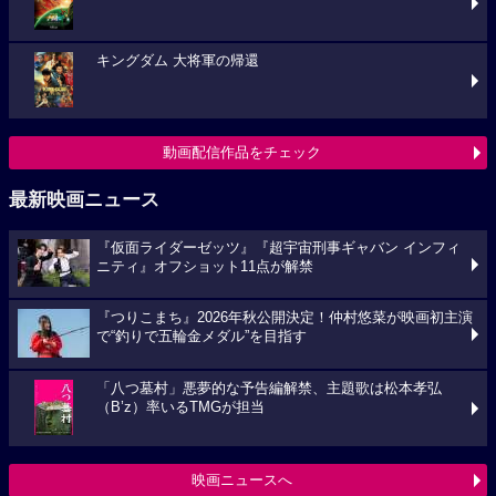
キングダム 大将軍の帰還
動画配信作品をチェック
最新映画ニュース
『仮面ライダーゼッツ』『超宇宙刑事ギャバン インフィ
ニティ』オフショット11点が解禁
『つりこまち』2026年秋公開決定！仲村悠菜が映画初主演
で“釣りで五輪金メダル”を目指す
「八つ墓村」悪夢的な予告編解禁、主題歌は松本孝弘
（B’z）率いるTMGが担当
映画ニュースへ