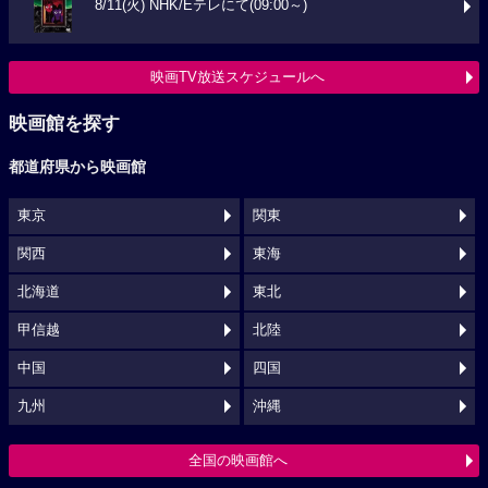
8/11(火) NHK/Eテレにて(09:00～)
映画TV放送スケジュールへ
映画館を探す
都道府県から映画館
東京
関東
関西
東海
北海道
東北
甲信越
北陸
中国
四国
九州
沖縄
全国の映画館へ