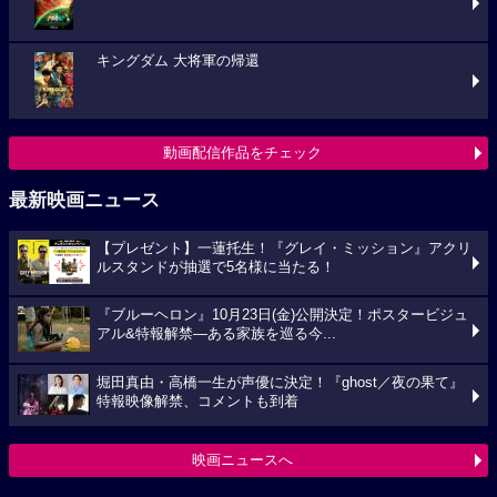
キングダム 大将軍の帰還
動画配信作品をチェック
最新映画ニュース
【プレゼント】一蓮托生！『グレイ・ミッション』アクリ
ルスタンドが抽選で5名様に当たる！
『ブルーヘロン』10月23日(金)公開決定！ポスタービジュ
アル&特報解禁―ある家族を巡る今...
堀田真由・高橋一生が声優に決定！『ghost／夜の果て』
特報映像解禁、コメントも到着
映画ニュースへ