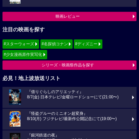
映画レビュー
注目の映画を探す
#スターウォーズ
#名探偵コナン
#ディズニー
#少女漫画原作実写化
シリーズ・映画祭作品を探す
必見！地上波放送リスト
『借りぐらしのアリエッティ』
8/7(金) 日本テレビ/金曜ロードショーにて(21:00〜)
『怪盗グルーのミニオン超変身』
8/10(月) フジテレビ/最新作公開記念にて(19:00〜)
『銀河鉄道の夜』