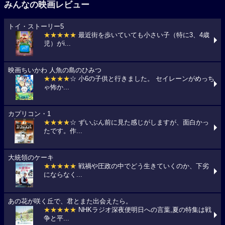
みんなの映画レビュー
トイ・ストーリー5
★★★★★
最近街を歩いていても小さい子（特に3、4歳
児）がi...
映画ちいかわ 人魚の島のひみつ
★★★★
☆ 小6の子供と行きました。 セイレーンがめっち
ゃ怖か...
カプリコン・1
★★★★
☆ ずいぶん前に見た感じがしますが、面白かっ
たです。作...
大統領のケーキ
★★★★★
戦禍や圧政の中でどう生きていくのか、下劣
にならなく...
あの花が咲く丘で、君とまた出会えたら。
★★★★★
NHKラジオ深夜便明日への言葉,夏の特集は戦
争と平...