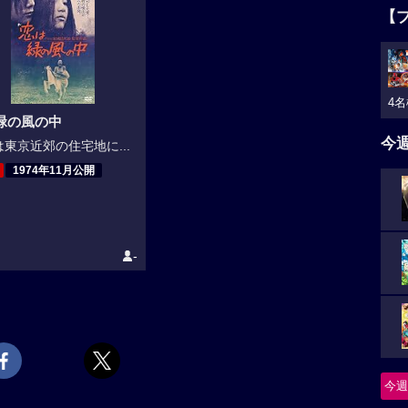
【
4名
緑の風の中
今
東京近郊の住宅地に...
1974年11月公開
-
今週