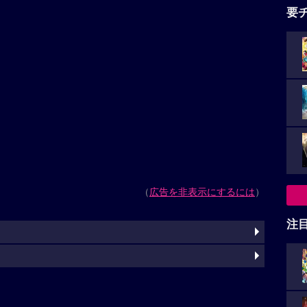
要
（
広告を非表示にするには
）
注