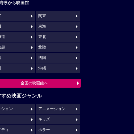
府県から映画館
京
関東
西
東海
海道
東北
信越
北陸
国
四国
州
沖縄
全国の映画館へ
すすめ映画ジャンル
クション
アニメーション
キッズ
メディ
ホラー