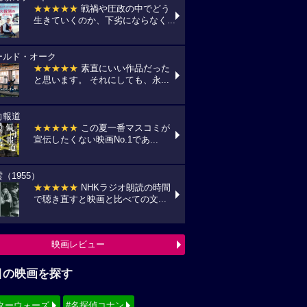
★★★★★
戦禍や圧政の中でどう
生きていくのか、下劣にならなく...
ールド・オーク
★★★★★
素直にいい作品だった
と思います。 それにしても、永...
向報道
★★★★★
この夏一番マスコミが
宣伝したくない映画No.1であ...
（1955）
★★★★★
NHKラジオ朗読の時間
で聴き直すと映画と比べての文...
映画レビュー
目の映画を探す
ターウォーズ
#名探偵コナン