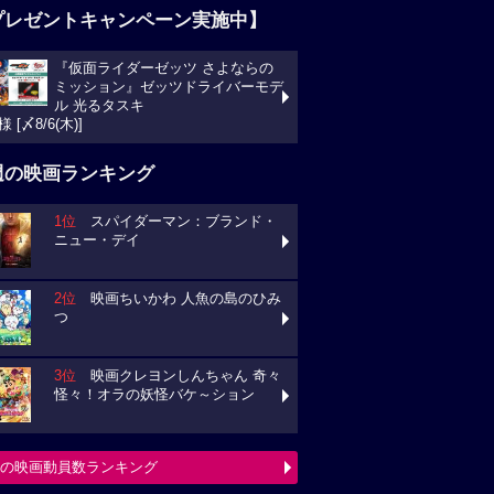
プレゼントキャンペーン実施中】
『仮面ライダーゼッツ さよならの
ミッション』ゼッツドライバーモデ
ル 光るタスキ
様 [〆8/6(木)]
週の映画ランキング
1位
スパイダーマン：ブランド・
ニュー・デイ
2位
映画ちいかわ 人魚の島のひみ
つ
3位
映画クレヨンしんちゃん 奇々
怪々！オラの妖怪バケ～ション
の映画動員数ランキング