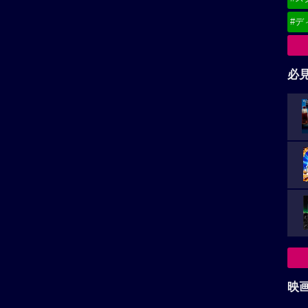
#デ
必
映