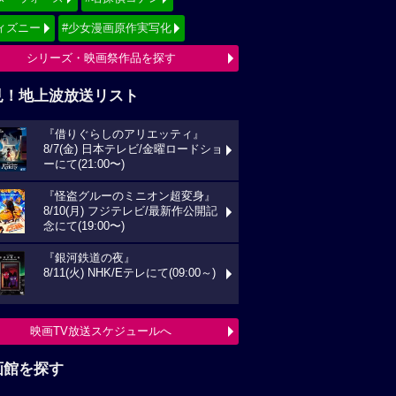
ィズニー
#少女漫画原作実写化
シリーズ・映画祭作品を探す
見！地上波放送リスト
『借りぐらしのアリエッティ』
8/7(金) 日本テレビ/金曜ロードショ
ーにて(21:00〜)
『怪盗グルーのミニオン超変身』
8/10(月) フジテレビ/最新作公開記
念にて(19:00〜)
『銀河鉄道の夜』
8/11(火) NHK/Eテレにて(09:00～)
映画TV放送スケジュールへ
画館を探す