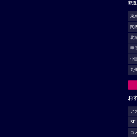
都道
東
関
北
甲
中
九
お
ア
SF
コ