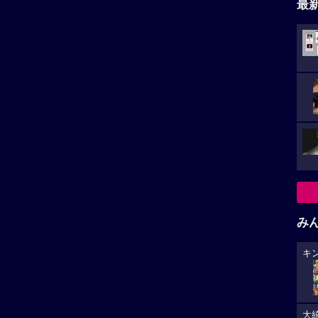
最
み
キ
大