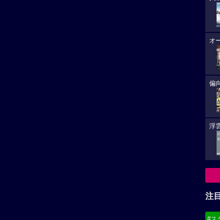
オ
偏
浮雲
注
#ス