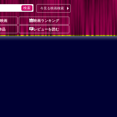
今見る映画検索
の映画
映画ランキング
作品
レビューを読む