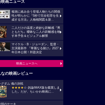
新映画ニュース
複雑に絡み合う登場人物たちの関係
性が明らかに『5秒で完全犯罪を生
成する方法』人物相関図＆新...
二人だけの温度と絶妙な距離感『男
ともだち』曖昧な二人の距離感を映
す本予告＆ビジュアル解禁
マイケル・B・ジョーダン、監督・
主演最新作 『華麗なる賭け』2027
年日本公開！邦題決定
映画ニュースへ
んなの映画レビュー
ングダム 魂の決戦
★★★★
☆ 勿論IMAX版を鑑賞しま
した。だが、ちいかわ映画に...
統領のケーキ