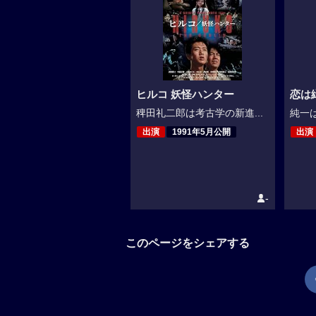
ヒルコ 妖怪ハンター
恋は
稗田礼二郎は考古学の新進...
純一は
出演
1991年5月公開
出演
-
このページをシェアする