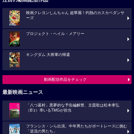
映画クレヨンしんちゃん 超華麗！灼熱のカスカベダンサ
ーズ
プロジェクト・ヘイル・メアリー
キングダム 大将軍の帰還
動画配信作品をチェック
最新映画ニュース
「八つ墓村」悪夢的な予告編解禁、主題歌は松本孝弘
（B’z）率いるTMGが担当
フランシス・ンら出演。中年男たちがボートレースに挑む
「逆流の男たち」