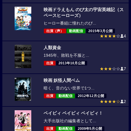
映画ドラえもん のび太の宇宙英雄記（ス
ペースヒーローズ）
ヒーロー番組に憧れたのび...
出演（声）
動画配信
2015年3月公開
★★★★
☆
4
人類資金
1945年、敗戦を不服と...
出演
2013年10月公開
★★★
☆☆
7
映画 妖怪人間ベム
暗く、音のない世界で1つ...
出演
動画配信
2012年12月公開
★★★★☆
2
ベイビィ ベイビィ ベイビィ！
大手出版社の編集者として...
出演
動画配信
2009年5月公開