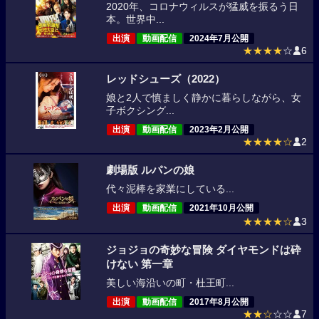
2020年、コロナウィルスが猛威を振るう日
本。世界中...
出演
動画配信
2024年7月公開
★★★★
☆
6
レッドシューズ（2022）
娘と2人で慎ましく静かに暮らしながら、女
子ボクシング...
出演
動画配信
2023年2月公開
★★★★☆
2
劇場版 ルパンの娘
代々泥棒を家業にしている...
出演
動画配信
2021年10月公開
★★★★☆
3
ジョジョの奇妙な冒険 ダイヤモンドは砕
けない 第一章
美しい海沿いの町・杜王町...
出演
動画配信
2017年8月公開
★★☆
☆☆
7