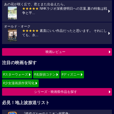
あの花が咲く丘で、君とまた出会えたら。
★★★★★
NHKラジオ深夜便明日への言葉,夏の特集は戦
争と平...
オールド・オーク
★★★★★
素直にいい作品だったと思います。 それにし
ても、永...
映画レビュー
注目の映画を探す
#スターウォーズ
#名探偵コナン
#ディズニー
#少女漫画原作実写化
シリーズ・映画祭作品を探す
必見！地上波放送リスト
『怪盗グルーのミニオン超変身』