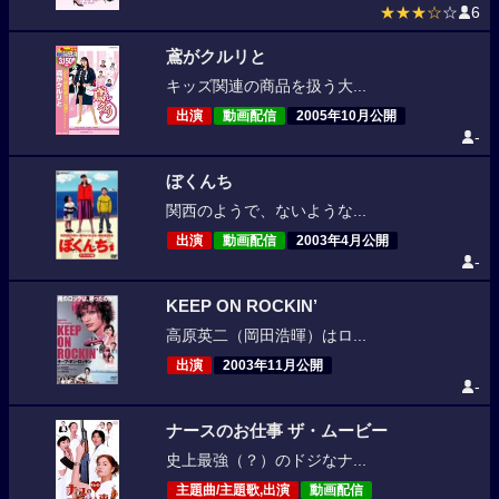
★★★☆
☆
6
鳶がクルリと
キッズ関連の商品を扱う大...
出演
動画配信
2005年10月公開
-
ぼくんち
関西のようで、ないような...
出演
動画配信
2003年4月公開
-
KEEP ON ROCKIN’
高原英二（岡田浩暉）はロ...
出演
2003年11月公開
-
ナースのお仕事 ザ・ムービー
史上最強（？）のドジなナ...
主題曲/主題歌,出演
動画配信