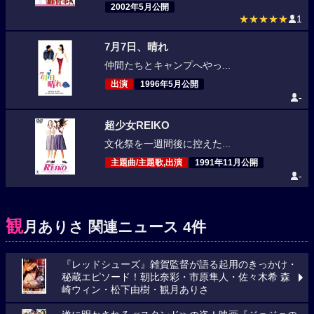
2002年5月公開
★★★★★
1
7月7日、晴れ
仲間たちとキャンプへやっ...
出演
1996年5月公開
-
超少女REIKO
文化祭を一週間後に控えた...
主題曲/主題歌,出演
1991年11月公開
-
観
月ありさ 関連ニュース 4件
『レッドシューズ』雑賀監督が語る起用のきっかけ・
秘蔵エピソード！朝比奈彩・市原隼人・佐々木希 森
崎ウィン・松下由樹・観月ありさ