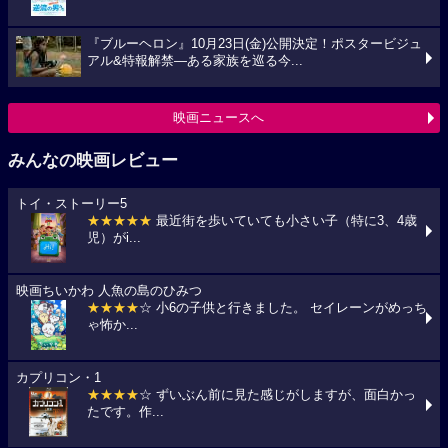
『ブルーヘロン』10月23日(金)公開決定！ポスタービジュ
アル&特報解禁―ある家族を巡る今...
映画ニュースへ
みんなの映画レビュー
トイ・ストーリー5
★★★★★
最近街を歩いていても小さい子（特に3、4歳
児）がi...
映画ちいかわ 人魚の島のひみつ
★★★★
☆ 小6の子供と行きました。 セイレーンがめっち
ゃ怖か...
カプリコン・1
★★★★
☆ ずいぶん前に見た感じがしますが、面白かっ
たです。作...