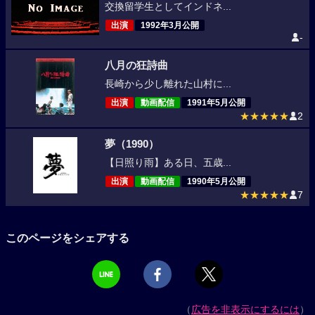
交換留学生としてインドネ...
出演
1992年3月公開
-
八月の狂詩曲
長崎から少し離れた山村に...
出演
動画配信
1991年5月公開
★★★★★
2
夢（1990）
【日照り雨】ある日、五歳...
出演
動画配信
1990年5月公開
★★★★★
7
このページをシェアする
（
広告を非表示にするには
）