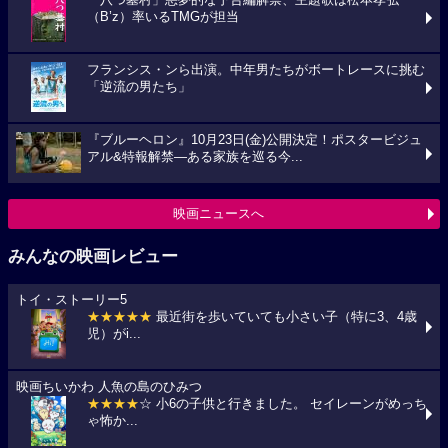
「八つ墓村」悪夢的な予告編解禁、主題歌は松本孝弘
（B’z）率いるTMGが担当
フランシス・ンら出演。中年男たちがボートレースに挑む
「逆流の男たち」
『ブルーヘロン』10月23日(金)公開決定！ポスタービジュ
アル&特報解禁―ある家族を巡る今...
映画ニュースへ
みんなの映画レビュー
トイ・ストーリー5
★★★★★
最近街を歩いていても小さい子（特に3、4歳
児）がi...
映画ちいかわ 人魚の島のひみつ
★★★★
☆ 小6の子供と行きました。 セイレーンがめっち
ゃ怖か...