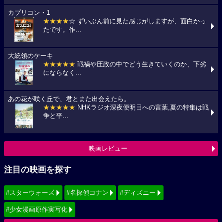
カプリコン・1
★★★★
☆ ずいぶん前に見た感じがしますが、面白かっ
たです。作...
大統領のケーキ
★★★★★
戦禍や圧政の中でどう生きていくのか、下劣
にならなく...
あの花が咲く丘で、君とまた出会えたら。
★★★★★
NHKラジオ深夜便明日への言葉,夏の特集は戦
争と平...
映画レビュー
注目の映画を探す
#スターウォーズ
#名探偵コナン
#ディズニー
#少女漫画原作実写化