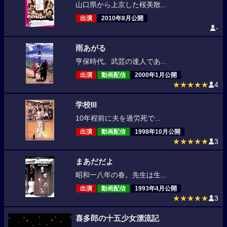
山口県から上京した桜美散...
出演
2010年8月公開
-
雨あがる
亨保時代。武芸の達人であ...
出演
動画配信
2000年1月公開
★★★★★
4
学校III
10年程前に夫を過労死で...
出演
動画配信
1998年10月公開
★★★★★
3
まあだだよ
昭和一八年の春。先生は生...
出演
動画配信
1993年4月公開
★★★★★
3
喜多郎の十五少女漂流記