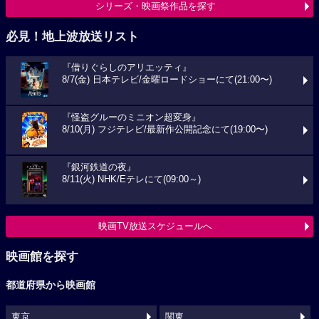
シリーズ・映画祭作品を探す
必見！地上波放送リスト
『借りぐらしのアリエッティ』
8/7(金) 日本テレビ/金曜ロードショーにて(21:00〜)
『怪盗グルーのミニオン超変身』
8/10(月) フジテレビ/最新作公開記念にて(19:00〜)
『銀河鉄道の夜』
8/11(火) NHK/Eテレにて(09:00～)
映画TV放送スケジュールへ
映画館を探す
都道府県から映画館
東京
関東