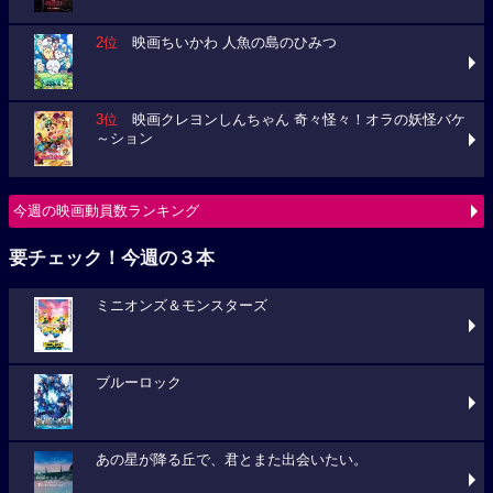
2位
映画ちいかわ 人魚の島のひみつ
3位
映画クレヨンしんちゃん 奇々怪々！オラの妖怪バケ
～ション
今週の映画動員数ランキング
要チェック！今週の３本
ミニオンズ＆モンスターズ
ブルーロック
あの星が降る丘で、君とまた出会いたい。