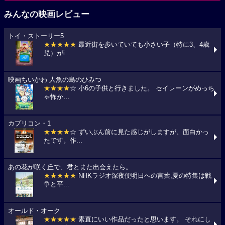
みんなの映画レビュー
トイ・ストーリー5
★★★★★
最近街を歩いていても小さい子（特に3、4歳
児）がi...
映画ちいかわ 人魚の島のひみつ
★★★★
☆ 小6の子供と行きました。 セイレーンがめっち
ゃ怖か...
カプリコン・1
★★★★
☆ ずいぶん前に見た感じがしますが、面白かっ
たです。作...
あの花が咲く丘で、君とまた出会えたら。
★★★★★
NHKラジオ深夜便明日への言葉,夏の特集は戦
争と平...
オールド・オーク
★★★★★
素直にいい作品だったと思います。 それにし