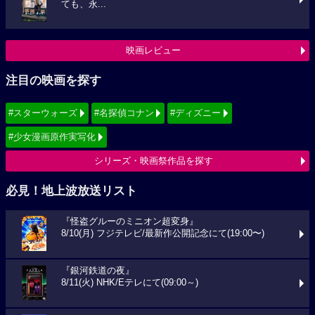
ても、永...
映画レビュー
注目の映画を探す
#スターウォーズ
#名探偵コナン
#ディズニー
#少女漫画原作実写化
シリーズ・映画祭作品を探す
必見！地上波放送リスト
『怪盗グルーのミニオン超変身』
8/10(月) フジテレビ/最新作公開記念にて(19:00〜)
『銀河鉄道の夜』
8/11(火) NHK/Eテレにて(09:00～)