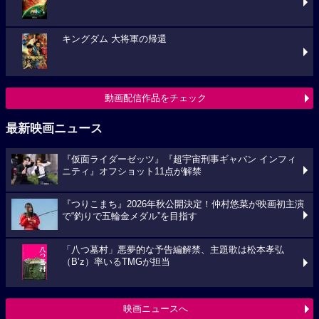
キングダム 大将軍の帰還
動画配信作品をチェック
最新映画ニュース
『仮面ライダーゼッツ』『超宇宙刑事ギャバン インフィ
ニティ』オフショット11点が解禁
『つりこまち』2026年秋公開決定！仲村悠菜が映画初主演
で“釣りで五輪金メダル”を目指す
「八つ墓村」悪夢的な予告編解禁、主題歌は松本孝弘
（B’z）率いるTMGが担当
映画ニュースへ