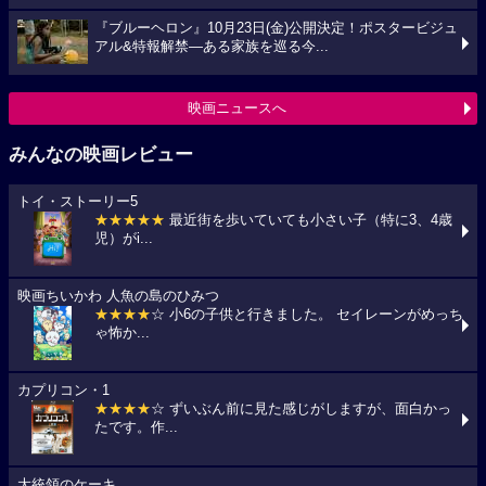
『ブルーヘロン』10月23日(金)公開決定！ポスタービジュ
アル&特報解禁―ある家族を巡る今...
映画ニュースへ
みんなの映画レビュー
トイ・ストーリー5
★★★★★
最近街を歩いていても小さい子（特に3、4歳
児）がi...
映画ちいかわ 人魚の島のひみつ
★★★★
☆ 小6の子供と行きました。 セイレーンがめっち
ゃ怖か...
カプリコン・1
★★★★
☆ ずいぶん前に見た感じがしますが、面白かっ
たです。作...
大統領のケーキ