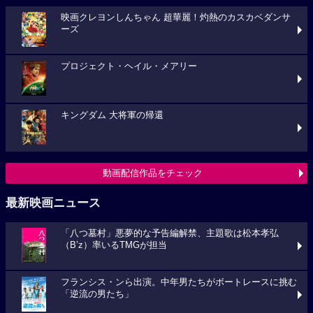
映画クレヨンしんちゃん 超華麗！灼熱のカスカベダンサ
ーズ
プロジェクト・ヘイル・メアリー
キングダム 大将軍の帰還
動画配信作品をチェック
最新映画ニュース
「八つ墓村」悪夢的な予告編解禁、主題歌は松本孝弘
（B’z）率いるTMGが担当
フランシス・ンら出演。中年男たちがボートレースに挑む
「逆流の男たち」