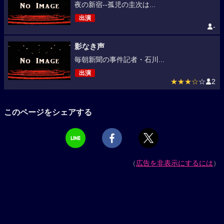
夜の新宿--孤児の圭次は...
出演
-
影なき声
毎朝新聞の事件記者・石川...
出演
★★★☆
☆
2
このページをシェアする
（
広告を非表示にするには
）