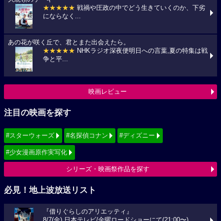
★★★★★
戦禍や圧政の中でどう生きていくのか、下劣
にならなく...
あの花が咲く丘で、君とまた出会えたら。
★★★★★
NHKラジオ深夜便明日への言葉,夏の特集は戦
争と平...
映画レビュー
注目の映画を探す
#スターウォーズ
#名探偵コナン
#ディズニー
#少女漫画原作実写化
シリーズ・映画祭作品を探す
必見！地上波放送リスト
『借りぐらしのアリエッティ』
8/7(金) 日本テレビ/金曜ロードショーにて(21:00〜)