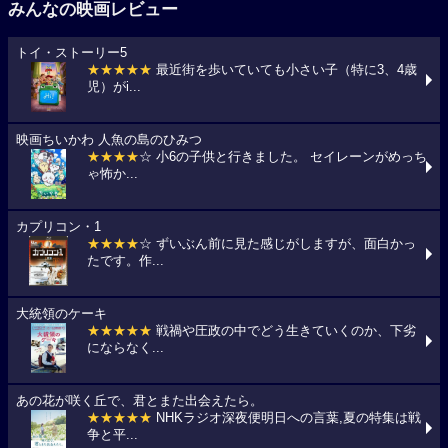
みんなの映画レビュー
トイ・ストーリー5
★★★★★
最近街を歩いていても小さい子（特に3、4歳
児）がi...
映画ちいかわ 人魚の島のひみつ
★★★★
☆ 小6の子供と行きました。 セイレーンがめっち
ゃ怖か...
カプリコン・1
★★★★
☆ ずいぶん前に見た感じがしますが、面白かっ
たです。作...
大統領のケーキ
★★★★★
戦禍や圧政の中でどう生きていくのか、下劣
にならなく...
あの花が咲く丘で、君とまた出会えたら。
★★★★★
NHKラジオ深夜便明日への言葉,夏の特集は戦
争と平...