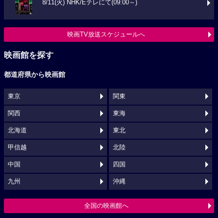
8/11(火) NHK/Eテレにて(09:00～)
映画TV放送スケジュールへ
映画館を探す
都道府県から映画館
東京
関東
関西
東海
北海道
東北
甲信越
北陸
中国
四国
九州
沖縄
全国の映画館へ