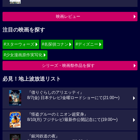
映画レビュー
注目の映画を探す
#スターウォーズ
#名探偵コナン
#ディズニー
#少女漫画原作実写化
シリーズ・映画祭作品を探す
必見！地上波放送リスト
『借りぐらしのアリエッティ』
8/7(金) 日本テレビ/金曜ロードショーにて(21:00〜)
『怪盗グルーのミニオン超変身』
8/10(月) フジテレビ/最新作公開記念にて(19:00〜)
『銀河鉄道の夜』