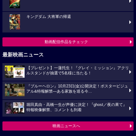
キングダム 大将軍の帰還
動画配信作品をチェック
最新映画ニュース
【プレゼント】一蓮托生！『グレイ・ミッション』アクリ
ルスタンドが抽選で5名様に当たる！
『ブルーヘロン』10月23日(金)公開決定！ポスタービジュ
アル&特報解禁―ある家族を巡る今...
堀田真由・高橋一生が声優に決定！『ghost／夜の果て』
特報映像解禁、コメントも到着
映画ニュースへ