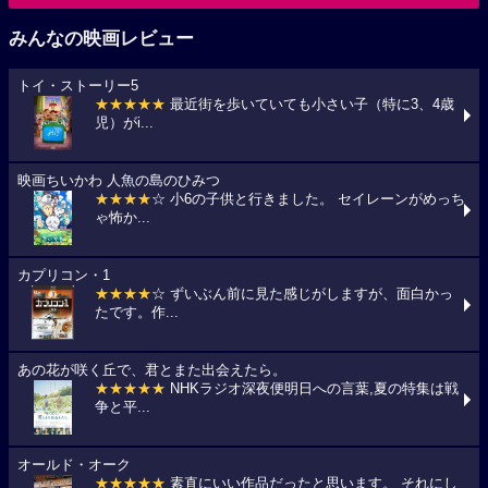
みんなの映画レビュー
トイ・ストーリー5
★★★★★
最近街を歩いていても小さい子（特に3、4歳
児）がi...
映画ちいかわ 人魚の島のひみつ
★★★★
☆ 小6の子供と行きました。 セイレーンがめっち
ゃ怖か...
カプリコン・1
★★★★
☆ ずいぶん前に見た感じがしますが、面白かっ
たです。作...
あの花が咲く丘で、君とまた出会えたら。
★★★★★
NHKラジオ深夜便明日への言葉,夏の特集は戦
争と平...
オールド・オーク
★★★★★
素直にいい作品だったと思います。 それにし