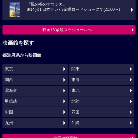
『風の谷のナウシカ』
8/14(金) 日本テレビ/金曜ロードショーにて(21:00〜)
映画TV放送スケジュールへ
映画館を探す
都道府県から映画館
東京
関東
関西
東海
北海道
東北
甲信越
北陸
中国
四国
九州
沖縄