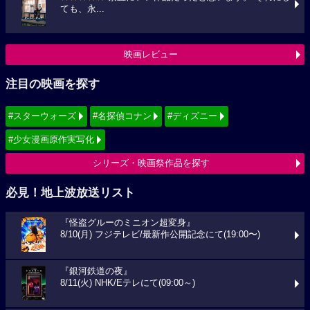
ても、永...
映画レビュー
注目の映画を探す
#スターウォーズ
#名探偵コナン
#ディズニー
#少女漫画原作実写化
シリーズ・映画祭作品を探す
必見！地上波放送リスト
『怪盗グルーのミニオン超変身』
8/10(月) フジテレビ/最新作公開記念にて(19:00〜)
『銀河鉄道の夜』
8/11(火) NHK/Eテレにて(09:00～)