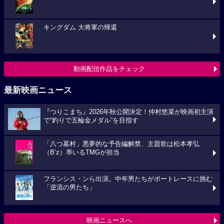
キングダム 大将軍の帰還
動画配信作品をチェック
最新映画ニュース
『つりこまち』2026年秋公開決定！仲村悠菜が映画初主演
で“釣りで五輪金メダル”を目指す
「八つ墓村」悪夢的な予告編解禁、主題歌は松本孝弘
（B’z）率いるTMGが担当
フランシス・ンら出演。中年男たちがボートレースに挑む
「逆流の男たち」
映画ニュースへ