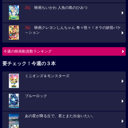
2位
映画ちいかわ 人魚の島のひみつ
3位
映画クレヨンしんちゃん 奇々怪々！オラの妖怪バケ
～ション
今週の映画動員数ランキング
要チェック！今週の３本
ミニオンズ＆モンスターズ
ブルーロック
あの星が降る丘で、君とまた出会いたい。