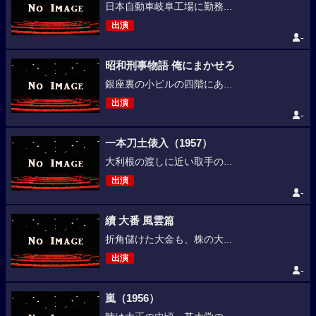
日本自動車岐阜工場に勤務...
出演
-
昭和刑事物語 俺にまかせろ
銀座裏の小ビルの四階にあ...
出演
-
一本刀土俵入（1957）
大利根の渡しに近い取手の...
出演
-
續 大番 風雲篇
折角儲けた大金も、株の大...
出演
-
嵐（1956）