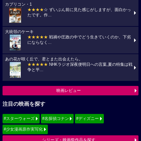
カプリコン・1
★★★★
☆ ずいぶん前に見た感じがしますが、面白かっ
たです。作...
大統領のケーキ
★★★★★
戦禍や圧政の中でどう生きていくのか、下劣
にならなく...
あの花が咲く丘で、君とまた出会えたら。
★★★★★
NHKラジオ深夜便明日への言葉,夏の特集は戦
争と平...
映画レビュー
注目の映画を探す
#スターウォーズ
#名探偵コナン
#ディズニー
#少女漫画原作実写化
シリーズ・映画祭作品を探す