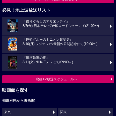
必見！地上波放送リスト
『借りぐらしのアリエッティ』
8/7(金) 日本テレビ/金曜ロードショーにて(21:00〜)
『怪盗グルーのミニオン超変身』
8/10(月) フジテレビ/最新作公開記念にて(19:00〜)
『銀河鉄道の夜』
8/11(火) NHK/Eテレにて(09:00～)
映画TV放送スケジュールへ
映画館を探す
都道府県から映画館
東京
関東