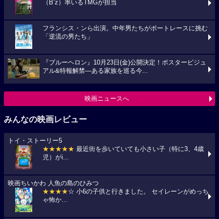
（B’z）率いるTMGが担当
フランシス・ンら出演。中年男たちがボートレースに挑む
「逆流の男たち」
『ブルーヘロン』10月23日(金)公開決定！ポスタービジュ
アル&特報解禁―ある家族を巡る今...
映画ニュースへ
みんなの映画レビュー
トイ・ストーリー5
★★★★★
最近街を歩いていても小さい子（特に3、4歳
児）がi...
映画ちいかわ 人魚の島のひみつ
★★★★
☆ 小6の子供と行きました。 セイレーンがめっち
ゃ怖か...