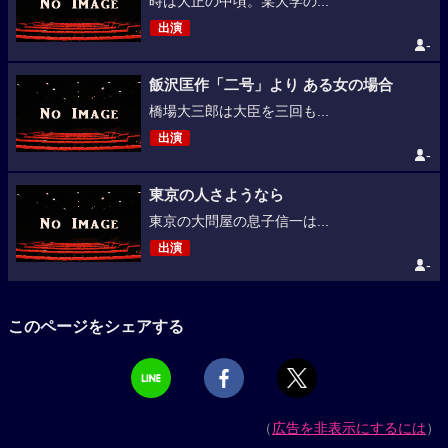
時は大正の中頃。某大学の...
出演
-
飯沢匡作「二号」より ある女の場合
橋場大三郎は大臣を三回も...
出演
-
東京の人さようなら
東京の大問屋の息子信一は...
出演
-
このページをシェアする
（
広告を非表示にするには
）