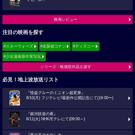
映画レビュー
注目の映画を探す
#スターウォーズ
#名探偵コナン
#ディズニー
#少女漫画原作実写化
シリーズ・映画祭作品を探す
必見！地上波放送リスト
『怪盗グルーのミニオン超変身』
8/10(月) フジテレビ/最新作公開記念にて(19:00〜)
『銀河鉄道の夜』
8/11(火) NHK/Eテレにて(09:00～)