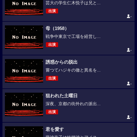
芸大の学生仁木悦子は兄と...
出演
-
母（1958）
戦争中東京で工場を経営し...
出演
-
誘惑からの脱出
嘗つてハジキの徹と異名を...
出演
-
狙われた土曜日
深夜、京都の街外れの派出...
出演
-
君を愛す