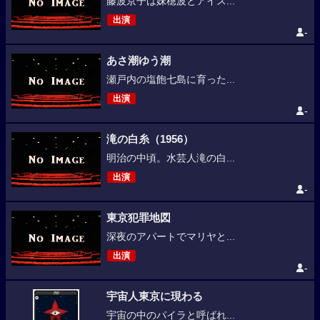
藤波京子は妹穂波とアイス...
出演
-
あさ潮ゆう潮
瀬戸内の塩飽七島に育った...
出演
-
滝の白糸（1956）
明治の中頃。水芸人滝の白...
出演
-
東京犯罪地図
深夜のアパートでマリヤと...
出演
-
宇宙人東京に現わる
宇宙の中のパイラと呼ばれ...