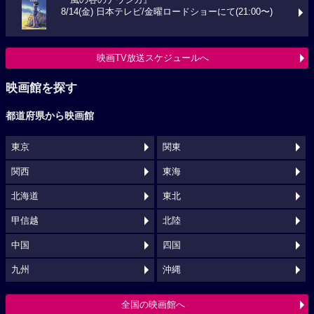
『風の谷のナウシカ』
8/14(金) 日本テレビ/金曜ロードショーにて(21:00〜)
映画TV放送スケジュールへ
映画館を探す
都道府県から映画館
東京
関東
関西
東海
北海道
東北
甲信越
北陸
中国
四国
九州
沖縄
全国の映画館へ