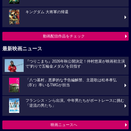
キングダム 大将軍の帰還
動画配信作品をチェック
最新映画ニュース
『つりこまち』2026年秋公開決定！仲村悠菜が映画初主演
で“釣りで五輪金メダル”を目指す
「八つ墓村」悪夢的な予告編解禁、主題歌は松本孝弘
（B’z）率いるTMGが担当
フランシス・ンら出演。中年男たちがボートレースに挑む
「逆流の男たち」
映画ニュースへ