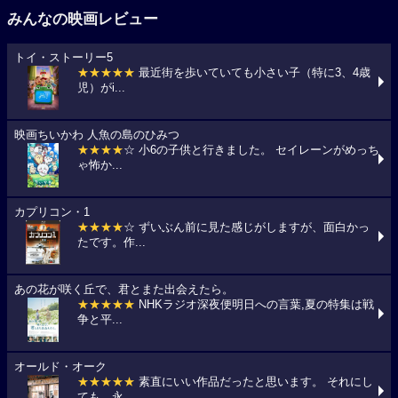
みんなの映画レビュー
トイ・ストーリー5
★★★★★
最近街を歩いていても小さい子（特に3、4歳
児）がi...
映画ちいかわ 人魚の島のひみつ
★★★★
☆ 小6の子供と行きました。 セイレーンがめっち
ゃ怖か...
カプリコン・1
★★★★
☆ ずいぶん前に見た感じがしますが、面白かっ
たです。作...
あの花が咲く丘で、君とまた出会えたら。
★★★★★
NHKラジオ深夜便明日への言葉,夏の特集は戦
争と平...
オールド・オーク
★★★★★
素直にいい作品だったと思います。 それにし
ても、永...