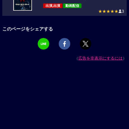
出演,出演
動画配信
★★★★★
3
このページをシェアする
（
広告を非表示にするには
）