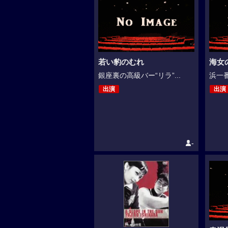
若い豹のむれ
海女
銀座裏の高級バー“リラ”...
浜一番
出演
出演
-