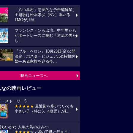
「八つ墓村」悪夢的な予告編解禁、
主題歌は松本孝弘（B’z）率いる
TMGが担当
フランシス・ンら出演。中年男たち
がボートレースに挑む「逆流の男た
ち」
『ブルーヘロン』10月23日(金)公開
決定！ポスタービジュアル&特報解
禁―ある家族を巡る今...
映画ニュースへ
んなの映画レビュー
イ・ストーリー5
★★★★★
最近街を歩いていても
小さい子（特に3、4歳児）がi...
画ちいかわ 人魚の島のひみつ
★★★★
☆ 小6の子供と行きまし