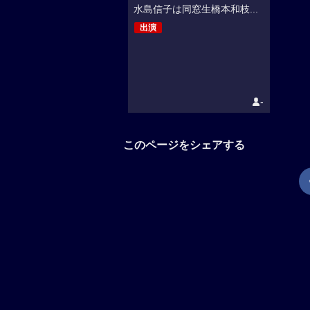
水島信子は同窓生橋本和枝...
出演
-
このページをシェアする