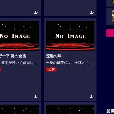
-
-
野一平 謎の金塊
流離の岸
泰平が続いて退屈し...
千穂の母萩代は、千穂と祖...
出演
-
-
最