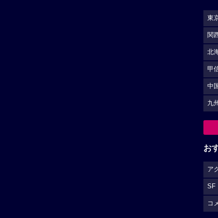
東
関
北
甲
中
九
お
ア
SF
コ