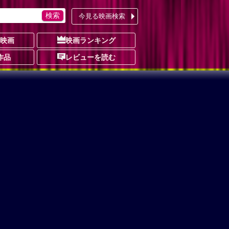
今見る映画検索
の映画
映画ランキング
作品
レビューを読む