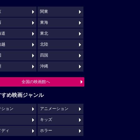
京
関東
西
東海
海道
東北
信越
北陸
国
四国
州
沖縄
全国の映画館へ
すすめ映画ジャンル
クション
アニメーション
キッズ
メディ
ホラー