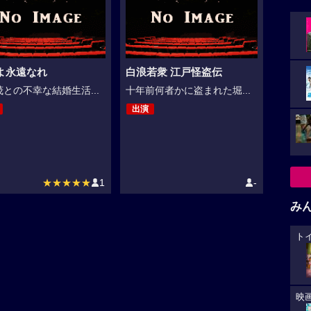
よ永遠なれ
白浪若衆 江戸怪盗伝
との不幸な結婚生活...
十年前何者かに盗まれた堀...
出演
★★★★★
1
-
み
ト
映