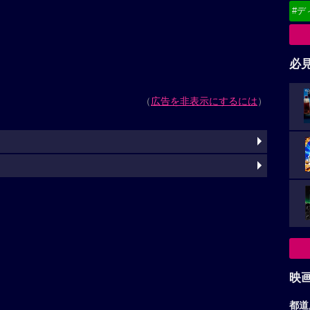
#デ
必
（
広告を非表示にするには
）
映
都道