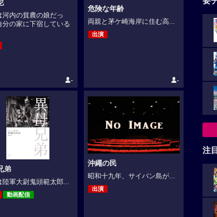
要
尼
危険な年齢
は河内の貧農の娘だっ
両親と茅ケ崎海岸に住む高...
自分の家に下宿している
出演
-
-
注
沖繩の民
兄弟
昭和十九年、サイパン島が...
陸軍大尉鬼頭範太郎...
出演
動画配信