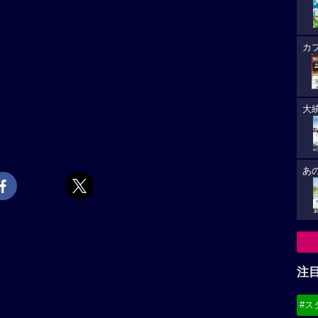
カ
大
あ
注
#ス