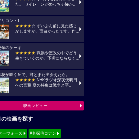
た。 セイレーンがめっちゃ怖か...
プリコン・1
★★★★
☆ ずいぶん前に見た感じ
がしますが、面白かったです。作...
統領のケーキ
★★★★★
戦禍や圧政の中でどう
生きていくのか、下劣にならなく...
の花が咲く丘で、君とまた出会えたら。
★★★★★
NHKラジオ深夜便明日
への言葉,夏の特集は戦争と平...
映画レビュー
目の映画を探す
ターウォーズ
#名探偵コナン