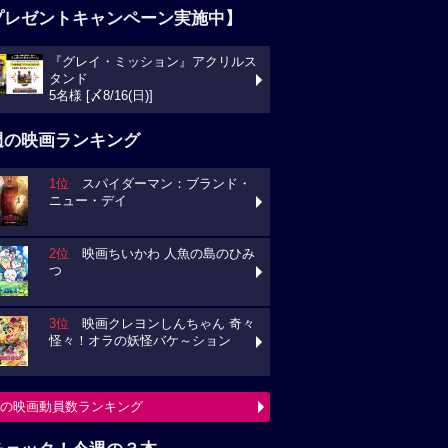
プレゼントキャンペーン実施中】
『グレイ・ミッション』アクリルス
タンド
5名様 [〆8/16(日)]
週の映画ランキング
1位
スパイダーマン：ブランド・
ニュー・デイ
2位
映画ちいかわ 人魚の島のひみ
つ
3位
映画クレヨンしんちゃん 奇々
怪々！オラの妖怪バケ～ション
の映画動員数ランキング