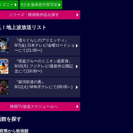
ィズニー
#少女漫画原作実写化
シリーズ・映画祭作品を探す
見！地上波放送リスト
『借りぐらしのアリエッティ』
8/7(金) 日本テレビ/金曜ロードショ
ーにて(21:00〜)
『怪盗グルーのミニオン超変身』
8/10(月) フジテレビ/最新作公開記
念にて(19:00〜)
『銀河鉄道の夜』
8/11(火) NHK/Eテレにて(09:00～)
映画TV放送スケジュールへ
画館を探す
府県から映画館