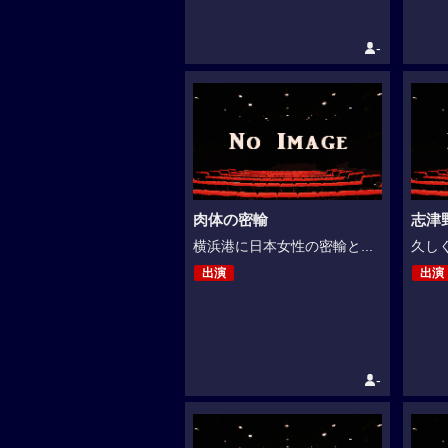
-
肉体の密輸
志津
横浜港に日本女性の密輸と...
久しく
出演
出演
-