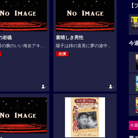
【
の岩礁
素晴しき男性
今
の腕のいい海女アキ...
陽子は姉の直美に夢の途中...
出演
-
-
今週