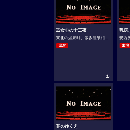
乙女心の十三夜
乳房
東北の温泉町、飯坂温泉相...
安西茂
出演
出演
-
花のゆくえ