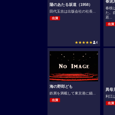
春泥
陽のあたる坂道（1958）
春枝
田代玉吉は出版会社の社長...
た。
若...
出演
出演
★★★★★
4
海の野郎ども
異母
鉄屑を満載して東京港に錨...
利江は
出演
出演