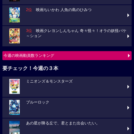
2位
映画ちいかわ 人魚の島のひみつ
3位
映画クレヨンしんちゃん 奇々怪々！オラの妖怪バケ
～ション
今週の映画動員数ランキング
要チェック！今週の３本
ミニオンズ＆モンスターズ
ブルーロック
あの星が降る丘で、君とまた出会いたい。