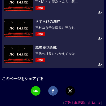
宇刈さんも茶刈さんも山貫...
出演
-
さすらひの湖畔
三村ゆき子は両親に死なれ...
出演
-
親馬鹿花合戦
三代の社長につかえて今は...
出演
-
このページをシェアする
（
広告を非表示にするには
）