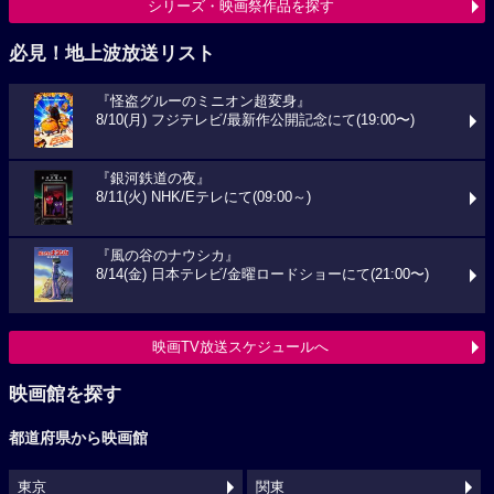
シリーズ・映画祭作品を探す
必見！地上波放送リスト
『怪盗グルーのミニオン超変身』
8/10(月) フジテレビ/最新作公開記念にて(19:00〜)
『銀河鉄道の夜』
8/11(火) NHK/Eテレにて(09:00～)
『風の谷のナウシカ』
8/14(金) 日本テレビ/金曜ロードショーにて(21:00〜)
映画TV放送スケジュールへ
映画館を探す
都道府県から映画館
東京
関東