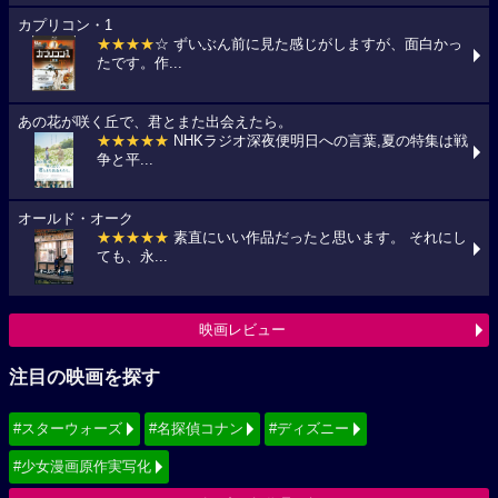
カプリコン・1
★★★★
☆ ずいぶん前に見た感じがしますが、面白かっ
たです。作...
あの花が咲く丘で、君とまた出会えたら。
★★★★★
NHKラジオ深夜便明日への言葉,夏の特集は戦
争と平...
オールド・オーク
★★★★★
素直にいい作品だったと思います。 それにし
ても、永...
映画レビュー
注目の映画を探す
#スターウォーズ
#名探偵コナン
#ディズニー
#少女漫画原作実写化