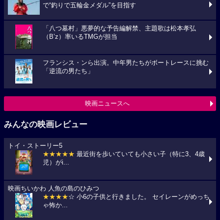
で“釣りで五輪金メダル”を目指す
「八つ墓村」悪夢的な予告編解禁、主題歌は松本孝弘
（B’z）率いるTMGが担当
フランシス・ンら出演。中年男たちがボートレースに挑む
「逆流の男たち」
映画ニュースへ
みんなの映画レビュー
トイ・ストーリー5
★★★★★
最近街を歩いていても小さい子（特に3、4歳
児）がi...
映画ちいかわ 人魚の島のひみつ
★★★★
☆ 小6の子供と行きました。 セイレーンがめっち
ゃ怖か...