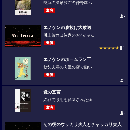
熱海の温泉旅館の仲野屋へ...
出演
-
エノケンの底抜け大放送
川上兼六は後家のおわかの...
出演
★★★★★
1
エノケンのホームラン王
叔父夫婦の肉屋の店で働い...
出演
-
愛の宣言
終戦で徴用を解除された菊...
出演
-
その後のウッカリ夫人とチャッカリ夫人