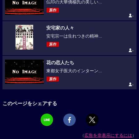
仏印の大華僑楊氏の美しい...
原作
-
安宅家の人々
安宅宗一は生れつきの精神...
原作
-
花の恋人たち
東都女子医大のインターン...
原作
-
このページをシェアする
（
広告を非表示にするには
）