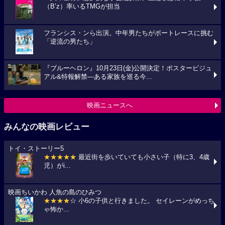
（B’z）率いるTMGが担当
フランシス・ンら出演。中年男たちがボートレースに挑む
「逆流の男たち」
『ブルーヘロン』10月23日(金)公開決定！ポスタービジュ
アル&特報解禁―ある家族を巡る今...
映画ニュースへ
みんなの映画レビュー
トイ・ストーリー5
★★★★★
最近街を歩いていても小さい子（特に3、4歳
児）がi...
映画ちいかわ 人魚の島のひみつ
★★★★
☆ 小6の子供と行きました。 セイレーンがめっち
ゃ怖か...