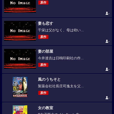
原作
-
妻も恋す
千栄は父がなく、母は幼い...
原作
-
妻の部屋
今井達吉は日鴎印刷社の作...
原作
-
風のうちそと
製薬会社社長庄司逸太を父...
原作
-
女の教室