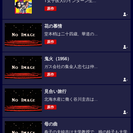
T女子医大のインターン生...
原作
-
花の慕情
堂本梢は二十四歳、華道の...
原作
-
鬼火（1956）
ガス会社の集金人忠七は仲...
原作
-
見合い旅行
北海水産に働く谷川圭吉は...
原作
-
母の曲
春子の夫純吉は大学教授で、娘の桂子も大学