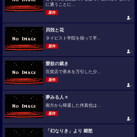
に通うことに...
原作
-
貝殻と花
タイピスト学院を揃って卒...
原作
-
愛欲の裁き
百貨店で香水を万引した少...
原作
-
夢みる人々
南方から帰還した伴真也は...
原作
-
「幻なりき」より 郷愁