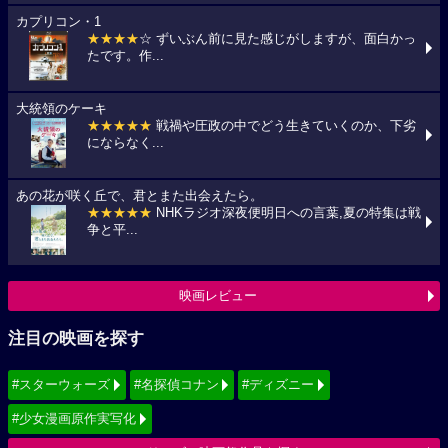
カプリコン・1
★★★★
☆ ずいぶん前に見た感じがしますが、面白かっ
たです。作...
大統領のケーキ
★★★★★
戦禍や圧政の中でどう生きていくのか、下劣
にならなく...
あの花が咲く丘で、君とまた出会えたら。
★★★★★
NHKラジオ深夜便明日への言葉,夏の特集は戦
争と平...
映画レビュー
注目の映画を探す
#スターウォーズ
#名探偵コナン
#ディズニー
#少女漫画原作実写化