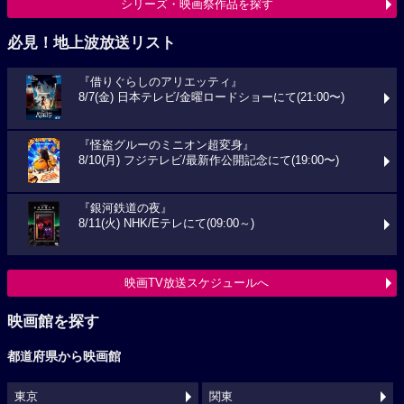
シリーズ・映画祭作品を探す
必見！地上波放送リスト
『借りぐらしのアリエッティ』
8/7(金) 日本テレビ/金曜ロードショーにて(21:00〜)
『怪盗グルーのミニオン超変身』
8/10(月) フジテレビ/最新作公開記念にて(19:00〜)
『銀河鉄道の夜』
8/11(火) NHK/Eテレにて(09:00～)
映画TV放送スケジュールへ
映画館を探す
都道府県から映画館
東京
関東