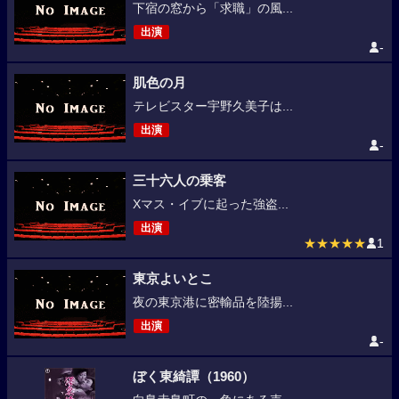
下宿の窓から「求職」の風...
出演
-
肌色の月
テレビスター宇野久美子は...
出演
-
三十六人の乗客
Xマス・イブに起った強盗...
出演
★★★★★
1
東京よいとこ
夜の東京港に密輸品を陸揚...
出演
-
ぼく東綺譚（1960）