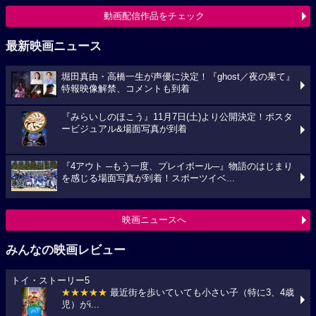
動画配信作品をチェック
最新映画ニュース
堀田真由・高橋一生が声優に決定！『ghost／夜の果て』
特報映像解禁、コメントも到着
『みらいしのほこう』11月7日(土)より公開決定！ポスタ
ービジュアル&場面写真が到着
『4アウト ─もう一度、プレイボール─』物語のはじまり
を感じる場面写真が到着！スポーツイベ...
映画ニュースへ
みんなの映画レビュー
トイ・ストーリー5
★★★★★
最近街を歩いていても小さい子（特に3、4歳
児）がi...