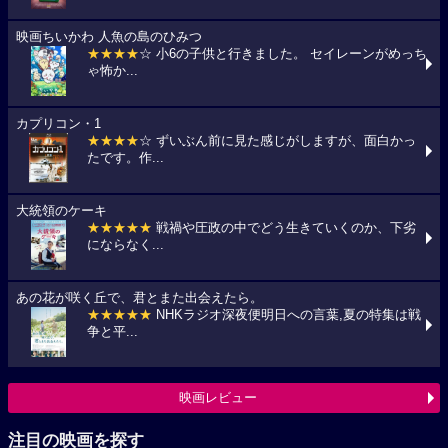
映画ちいかわ 人魚の島のひみつ
★★★★
☆ 小6の子供と行きました。 セイレーンがめっち
ゃ怖か...
カプリコン・1
★★★★
☆ ずいぶん前に見た感じがしますが、面白かっ
たです。作...
大統領のケーキ
★★★★★
戦禍や圧政の中でどう生きていくのか、下劣
にならなく...
あの花が咲く丘で、君とまた出会えたら。
★★★★★
NHKラジオ深夜便明日への言葉,夏の特集は戦
争と平...
映画レビュー
注目の映画を探す