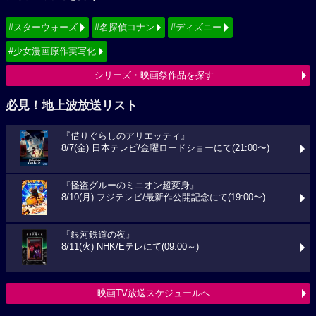
#スターウォーズ
#名探偵コナン
#ディズニー
#少女漫画原作実写化
シリーズ・映画祭作品を探す
必見！地上波放送リスト
『借りぐらしのアリエッティ』
8/7(金) 日本テレビ/金曜ロードショーにて(21:00〜)
『怪盗グルーのミニオン超変身』
8/10(月) フジテレビ/最新作公開記念にて(19:00〜)
『銀河鉄道の夜』
8/11(火) NHK/Eテレにて(09:00～)
映画TV放送スケジュールへ