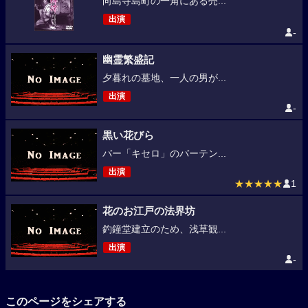
向島寺島町の一角にある売...
出演
-
幽霊繁盛記
夕暮れの墓地、一人の男が...
出演
-
黒い花びら
バー「キセロ」のバーテン...
出演
★★★★★
1
花のお江戸の法界坊
釣鐘堂建立のため、浅草観...
出演
-
このページをシェアする