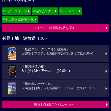
#スターウォーズ
#名探偵コナン
#ディズニー
#少女漫画原作実写化
シリーズ・映画祭作品を探す
必見！地上波放送リスト
『怪盗グルーのミニオン超変身』
8/10(月) フジテレビ/最新作公開記念にて(19:00〜)
『銀河鉄道の夜』
8/11(火) NHK/Eテレにて(09:00～)
『風の谷のナウシカ』
8/14(金) 日本テレビ/金曜ロードショーにて(21:00〜)
映画TV放送スケジュールへ