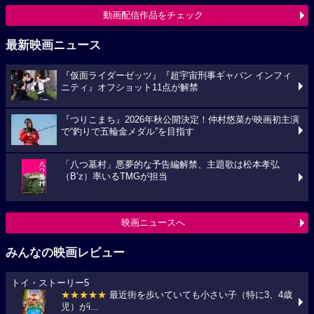
動画配信作品をチェック
最新映画ニュース
『仮面ライダーゼッツ』『超宇宙刑事ギャバン インフィ
ニティ』オフショット11点が解禁
『つりこまち』2026年秋公開決定！仲村悠菜が映画初主演
で“釣りで五輪金メダル”を目指す
「八つ墓村」悪夢的な予告編解禁、主題歌は松本孝弘
（B’z）率いるTMGが担当
映画ニュースへ
みんなの映画レビュー
トイ・ストーリー5
★★★★★
最近街を歩いていても小さい子（特に3、4歳
児）がi...