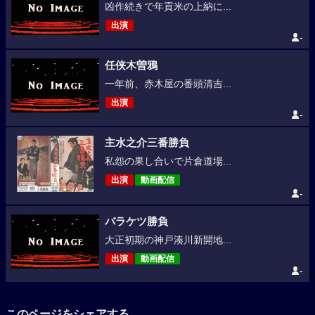
凶作続きで年貢米の上納に...
出演
-
任侠木曽鴉
一年前、赤木屋の番頭清吉...
出演
-
主水之介三番勝負
私怨の果し合いで片倉道場...
出演
動画配信
-
バラケツ勝負
大正初期の神戸湊川新開地...
出演
動画配信
-
このページをシェアする