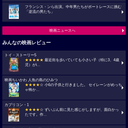
フランシス・ンら出演。中年男たちがボートレースに挑む
「逆流の男たち」
映画ニュースへ
みんなの映画レビュー
トイ・ストーリー5
★★★★★
最近街を歩いていても小さい子（特に3、4歳
児）がi...
映画ちいかわ 人魚の島のひみつ
★★★★
☆ 小6の子供と行きました。 セイレーンがめっち
ゃ怖か...
カプリコン・1
★★★★
☆ ずいぶん前に見た感じがしますが、面白かっ
たです。作...