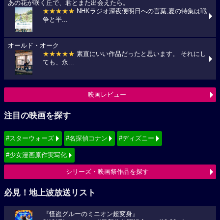
あの花が咲く丘で、君とまた出会えたら。
★★★★★
NHKラジオ深夜便明日への言葉,夏の特集は戦
争と平...
オールド・オーク
★★★★★
素直にいい作品だったと思います。 それにし
ても、永...
映画レビュー
注目の映画を探す
#スターウォーズ
#名探偵コナン
#ディズニー
#少女漫画原作実写化
シリーズ・映画祭作品を探す
必見！地上波放送リスト
『怪盗グルーのミニオン超変身』