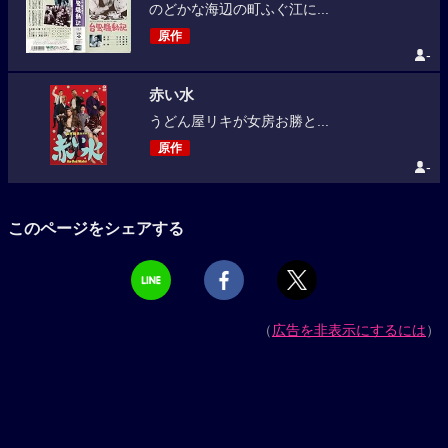
のどかな海辺の町ふぐ江に...
原作
-
赤い水
うどん屋リキが女房お勝と...
原作
-
このページをシェアする
（
広告を非表示にするには
）