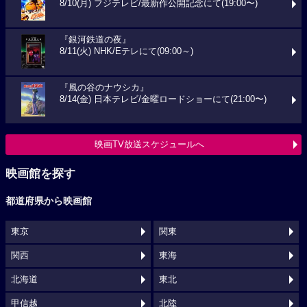
8/10(月) フジテレビ/最新作公開記念にて(19:00〜)
『銀河鉄道の夜』
8/11(火) NHK/Eテレにて(09:00～)
『風の谷のナウシカ』
8/14(金) 日本テレビ/金曜ロードショーにて(21:00〜)
映画TV放送スケジュールへ
映画館を探す
都道府県から映画館
東京
関東
関西
東海
北海道
東北
甲信越
北陸