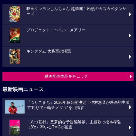
映画クレヨンしんちゃん 超華麗！灼熱のカスカベダンサ
ーズ
プロジェクト・ヘイル・メアリー
キングダム 大将軍の帰還
動画配信作品をチェック
最新映画ニュース
『つりこまち』2026年秋公開決定！仲村悠菜が映画初主演
で“釣りで五輪金メダル”を目指す
「八つ墓村」悪夢的な予告編解禁、主題歌は松本孝弘
（B’z）率いるTMGが担当