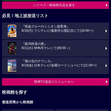
シリーズ・映画祭作品を探す
必見！地上波放送リスト
『怪盗グルーのミニオン超変身』
8/10(月) フジテレビ/最新作公開記念にて(19:00〜)
『銀河鉄道の夜』
8/11(火) NHK/Eテレにて(09:00～)
『風の谷のナウシカ』
8/14(金) 日本テレビ/金曜ロードショーにて(21:00〜)
映画TV放送スケジュールへ
映画館を探す
都道府県から映画館