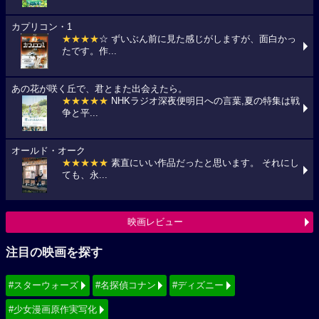
カプリコン・1
★★★★
☆ ずいぶん前に見た感じがしますが、面白かっ
たです。作...
あの花が咲く丘で、君とまた出会えたら。
★★★★★
NHKラジオ深夜便明日への言葉,夏の特集は戦
争と平...
オールド・オーク
★★★★★
素直にいい作品だったと思います。 それにし
ても、永...
映画レビュー
注目の映画を探す
#スターウォーズ
#名探偵コナン
#ディズニー
#少女漫画原作実写化