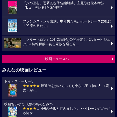
「八つ墓村」悪夢的な予告編解禁、主題歌は松本孝弘
（B’z）率いるTMGが担当
フランシス・ンら出演。中年男たちがボートレースに挑む
「逆流の男たち」
『ブルーヘロン』10月23日(金)公開決定！ポスタービジュ
アル&特報解禁―ある家族を巡る今...
映画ニュースへ
みんなの映画レビュー
トイ・ストーリー5
★★★★★
最近街を歩いていても小さい子（特に3、4歳
児）がi...
映画ちいかわ 人魚の島のひみつ
★★★★
☆ 小6の子供と行きました。 セイレーンがめっち
ゃ怖か...