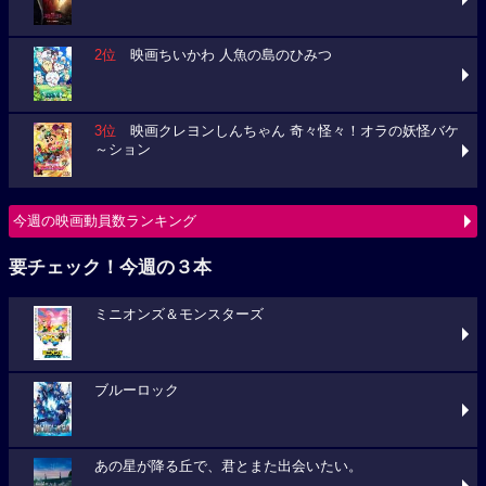
2位
映画ちいかわ 人魚の島のひみつ
3位
映画クレヨンしんちゃん 奇々怪々！オラの妖怪バケ
～ション
今週の映画動員数ランキング
要チェック！今週の３本
ミニオンズ＆モンスターズ
ブルーロック
あの星が降る丘で、君とまた出会いたい。