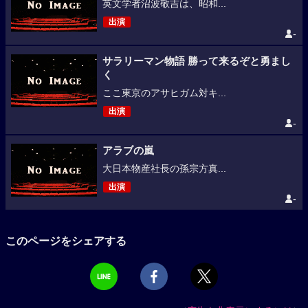
英文学者沼波敬吉は、昭和...
出演
-
サラリーマン物語 勝って来るぞと勇まし
く
ここ東京のアサヒガム対キ...
出演
-
アラブの嵐
大日本物産社長の孫宗方真...
出演
-
このページをシェアする