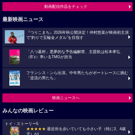
動画配信作品をチェック
最新映画ニュース
『つりこまち』2026年秋公開決定！仲村悠菜が映画初主演
で“釣りで五輪金メダル”を目指す
「八つ墓村」悪夢的な予告編解禁、主題歌は松本孝弘
（B’z）率いるTMGが担当
フランシス・ンら出演。中年男たちがボートレースに挑む
「逆流の男たち」
映画ニュースへ
みんなの映画レビュー
トイ・ストーリー5
★★★★★
最近街を歩いていても小さい子（特に3、4歳
児）がi...