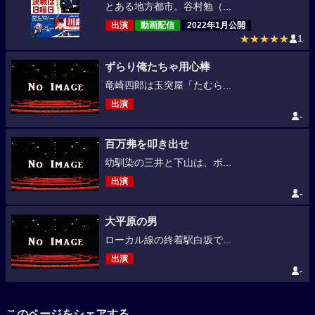
とある地方都市。谷村勉（...
出演
動画配信
2022年1月公開
★★★★★
1
ずらり俺たちゃ用心棒
竜崎四郎は玉突屋「たむら...
出演
-
百万弗を叩き出せ
幼馴染の三井と下山は、ボ...
出演
-
大平原の男
ローカル線の終着駅白坂で...
出演
-
このページをシェアする