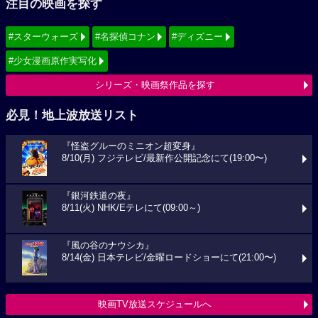
注目の映画を探す
#スターウォーズ
#名探偵コナン
#ディズニー
#少女漫画原作実写化
シリーズ・映画祭作品を探す
必見！地上波放送リスト
『怪盗グルーのミニオン超変身』
8/10(月) フジテレビ/最新作公開記念にて(19:00〜)
『銀河鉄道の夜』
8/11(火) NHK/Eテレにて(09:00～)
『風の谷のナウシカ』
8/14(金) 日本テレビ/金曜ロードショーにて(21:00〜)
映画TV放送スケジュールへ