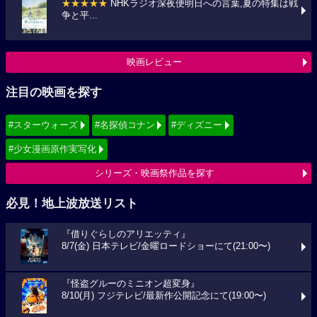
★★★★★
NHKラジオ深夜便明日への言葉,夏の特集は戦
争と平...
映画レビュー
注目の映画を探す
#スターウォーズ
#名探偵コナン
#ディズニー
#少女漫画原作実写化
シリーズ・映画祭作品を探す
必見！地上波放送リスト
『借りぐらしのアリエッティ』
8/7(金) 日本テレビ/金曜ロードショーにて(21:00〜)
『怪盗グルーのミニオン超変身』
8/10(月) フジテレビ/最新作公開記念にて(19:00〜)