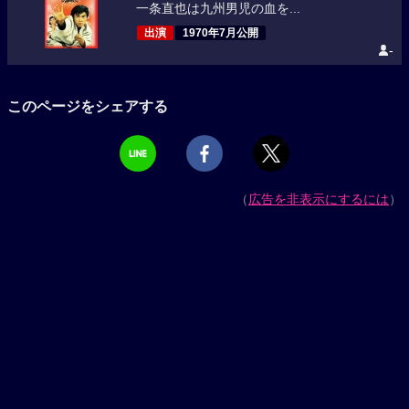
一条直也は九州男児の血を...
出演
1970年7月公開
-
このページをシェアする
（
広告を非表示にするには
）