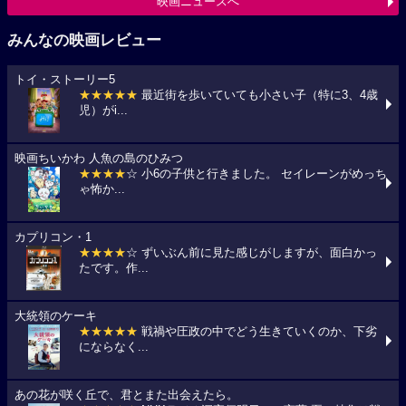
映画ニュースへ
みんなの映画レビュー
トイ・ストーリー5
★★★★★
最近街を歩いていても小さい子（特に3、4歳
児）がi...
映画ちいかわ 人魚の島のひみつ
★★★★
☆ 小6の子供と行きました。 セイレーンがめっち
ゃ怖か...
カプリコン・1
★★★★
☆ ずいぶん前に見た感じがしますが、面白かっ
たです。作...
大統領のケーキ
★★★★★
戦禍や圧政の中でどう生きていくのか、下劣
にならなく...
あの花が咲く丘で、君とまた出会えたら。