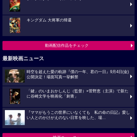
キングダム 大将軍の帰還
動画配信作品をチェック
最新映画ニュース
時空を超えた愛の軌跡『僕の一年、君の一日』9月4日(金)
公開決定！場面写真一挙解禁
「鍵」のいまおかしんじ（監督）×菅野恵（主演）で新た
に谷崎文学を映画化「刺青」
『ママがもうこの世界にいなくても 私の命の日記』愛し
い人とのかけがえのない日常を映した、場...