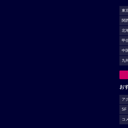
東
関
北
甲
中
九
お
ア
SF
コ