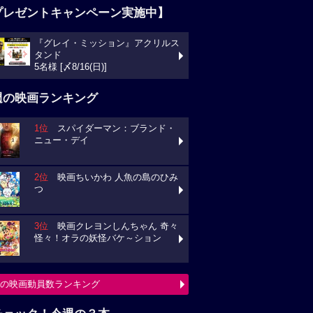
プレゼントキャンペーン実施中】
『グレイ・ミッション』アクリルス
タンド
5名様 [〆8/16(日)]
週の映画ランキング
1位
スパイダーマン：ブランド・
ニュー・デイ
2位
映画ちいかわ 人魚の島のひみ
つ
3位
映画クレヨンしんちゃん 奇々
怪々！オラの妖怪バケ～ション
の映画動員数ランキング