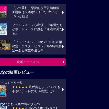
「八つ墓村」悪夢的な予告編解禁、
主題歌は松本孝弘（B’z）率いる
TMGが担当
フランシス・ンら出演。中年男たち
がボートレースに挑む「逆流の男た
ち」
『ブルーヘロン』10月23日(金)公開
決定！ポスタービジュアル&特報解
禁―ある家族を巡る今...
映画ニュースへ
んなの映画レビュー
イ・ストーリー5
★★★★★
最近街を歩いていても
小さい子（特に3、4歳児）がi...
画ちいかわ 人魚の島のひみつ
★★★★
☆ 小6の子供と行きまし