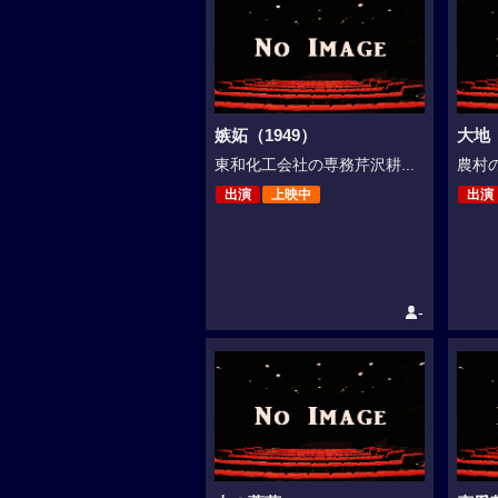
嫉妬（1949）
大地（
東和化工会社の専務芹沢耕...
農村の
出演
上映中
出演
-