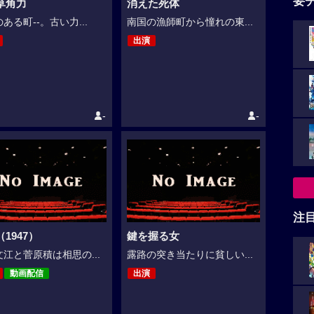
要
草角力
消えた死体
ある町--。古い力...
南国の漁師町から憧れの東...
出演
-
-
注
1947）
鍵を握る女
江と菅原積は相思の...
露路の突き当たりに貧しい...
動画配信
出演