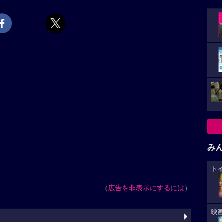
み
ト
（
広告を非表示にするには
）
映