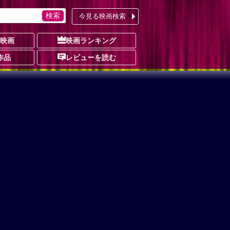
今見る映画検索
の映画
映画ランキング
作品
レビューを読む