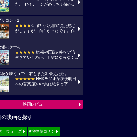
た。 セイレーンがめっちゃ怖か...
プリコン・1
★★★★
☆ ずいぶん前に見た感じ
がしますが、面白かったです。作...
統領のケーキ
★★★★★
戦禍や圧政の中でどう
生きていくのか、下劣にならなく...
の花が咲く丘で、君とまた出会えたら。
★★★★★
NHKラジオ深夜便明日
への言葉,夏の特集は戦争と平...
映画レビュー
目の映画を探す
ターウォーズ
#名探偵コナン