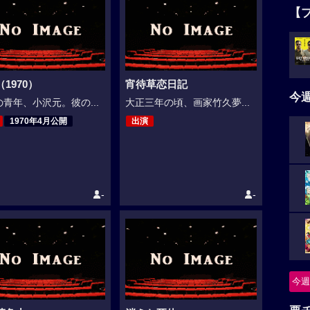
【
1970）
宵待草恋日記
今
青年、小沢元。彼の...
大正三年の頃、画家竹久夢...
1970年4月公開
出演
-
-
今週