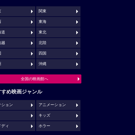
京
関東
西
東海
海道
東北
信越
北陸
国
四国
州
沖縄
全国の映画館へ
すすめ映画ジャンル
クション
アニメーション
キッズ
メディ
ホラー