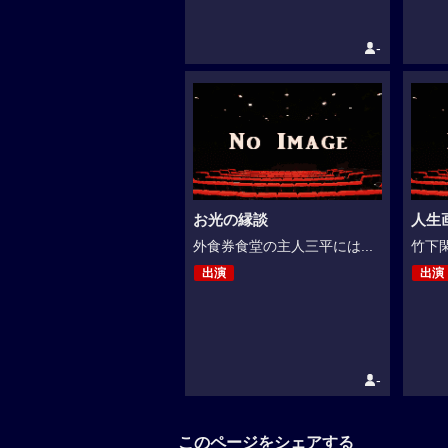
-
お光の縁談
人生
外食券食堂の主人三平には...
竹下閑
出演
出演
-
このページをシェアする