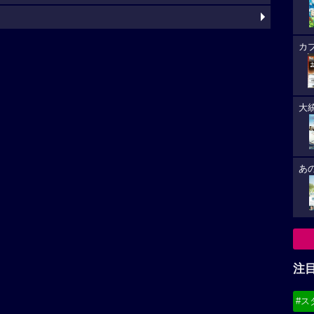
カ
大
あ
注
#ス