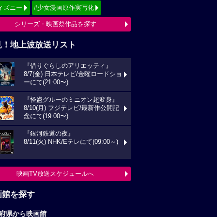
ィズニー
#少女漫画原作実写化
シリーズ・映画祭作品を探す
見！地上波放送リスト
『借りぐらしのアリエッティ』
8/7(金) 日本テレビ/金曜ロードショ
ーにて(21:00〜)
『怪盗グルーのミニオン超変身』
8/10(月) フジテレビ/最新作公開記
念にて(19:00〜)
『銀河鉄道の夜』
8/11(火) NHK/Eテレにて(09:00～)
映画TV放送スケジュールへ
画館を探す
府県から映画館