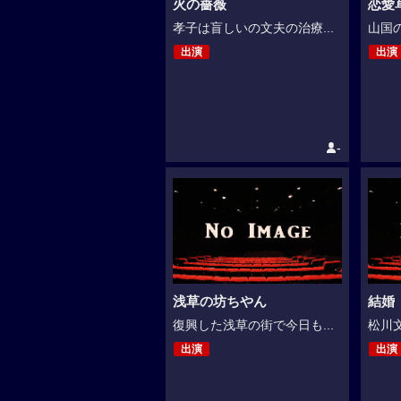
火の薔薇
恋愛
孝子は盲しいの文夫の治療...
山国の
出演
出演
-
浅草の坊ちやん
結婚（
復興した浅草の街で今日も...
松川文
出演
出演