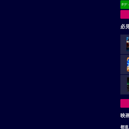
#デ
必
映
都道