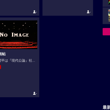
-
-
画帖
平は『現代公論』社...
-
最