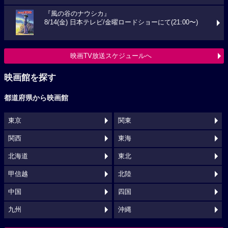
『風の谷のナウシカ』
8/14(金) 日本テレビ/金曜ロードショーにて(21:00〜)
映画TV放送スケジュールへ
映画館を探す
都道府県から映画館
東京
関東
関西
東海
北海道
東北
甲信越
北陸
中国
四国
九州
沖縄