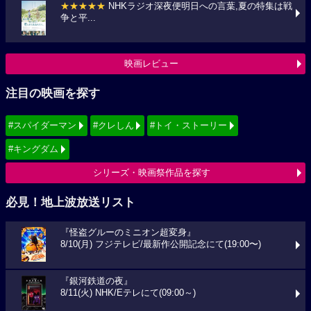
★★★★★
NHKラジオ深夜便明日への言葉,夏の特集は戦
争と平...
映画レビュー
注目の映画を探す
#スパイダーマン
#クレしん
#トイ・ストーリー
#キングダム
シリーズ・映画祭作品を探す
必見！地上波放送リスト
『怪盗グルーのミニオン超変身』
8/10(月) フジテレビ/最新作公開記念にて(19:00〜)
『銀河鉄道の夜』
8/11(火) NHK/Eテレにて(09:00～)