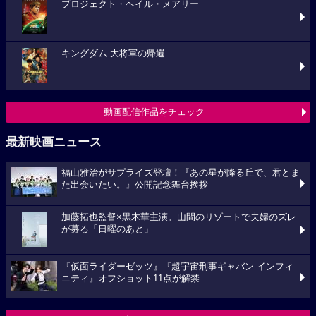
プロジェクト・ヘイル・メアリー
キングダム 大将軍の帰還
動画配信作品をチェック
最新映画ニュース
福山雅治がサプライズ登壇！『あの星が降る丘で、君とま
た出会いたい。』公開記念舞台挨拶
加藤拓也監督×黒木華主演。山間のリゾートで夫婦のズレ
が募る「日曜のあと」
『仮面ライダーゼッツ』『超宇宙刑事ギャバン インフィ
ニティ』オフショット11点が解禁