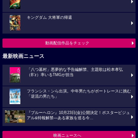
キングダム 大将軍の帰還
動画配信作品をチェック
最新映画ニュース
「八つ墓村」悪夢的な予告編解禁、主題歌は松本孝弘
（B’z）率いるTMGが担当
フランシス・ンら出演。中年男たちがボートレースに挑む
「逆流の男たち」
『ブルーヘロン』10月23日(金)公開決定！ポスタービジュ
アル&特報解禁―ある家族を巡る今...
映画ニュースへ