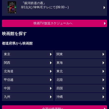
『銀河鉄道の夜』
8/11(火) NHK/Eテレにて(09:00～)
映画TV放送スケジュールへ
映画館を探す
都道府県から映画館
東京
関東
関西
東海
北海道
東北
甲信越
北陸
中国
四国
九州
沖縄
全国の映画館へ