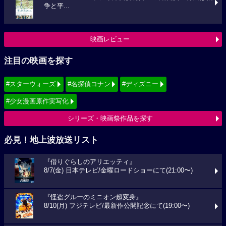
争と平...
映画レビュー
注目の映画を探す
#スターウォーズ
#名探偵コナン
#ディズニー
#少女漫画原作実写化
シリーズ・映画祭作品を探す
必見！地上波放送リスト
『借りぐらしのアリエッティ』
8/7(金) 日本テレビ/金曜ロードショーにて(21:00〜)
『怪盗グルーのミニオン超変身』
8/10(月) フジテレビ/最新作公開記念にて(19:00〜)