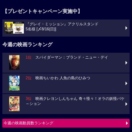
【プレゼントキャンペーン実施中】
『グレイ・ミッション』アクリルスタンド
5名様 [〆8/16(日)]
今週の映画ランキング
1位
スパイダーマン：ブランド・ニュー・デイ
2位
映画ちいかわ 人魚の島のひみつ
3位
映画クレヨンしんちゃん 奇々怪々！オラの妖怪バケ
～ション
今週の映画動員数ランキング