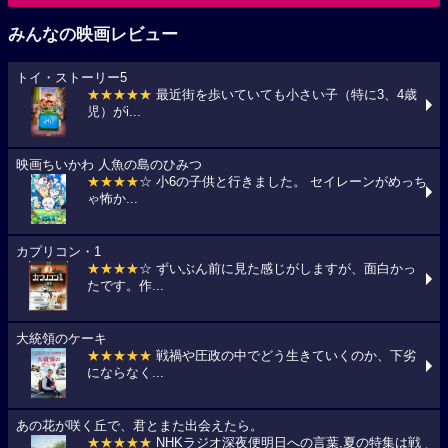
みんなの映画レビュー
トイ・ストーリー5
★★★★★
最近街を歩いていても小さい子（特に3、4歳
児）がi...
映画ちいかわ 人魚の島のひみつ
★★★★
☆ 小6の子供と行きました。 セイレーンがめっち
ゃ怖か...
カプリコン・1
★★★★
☆ ずいぶん前に見た感じがしますが、面白かっ
たです。作...
大統領のケーキ
★★★★★
戦禍や圧政の中でどう生きていくのか、下劣
にならなく...
あの花が咲く丘で、君とまた出会えたら。
★★★★★
NHKラジオ深夜便明日への言葉,夏の特集は戦