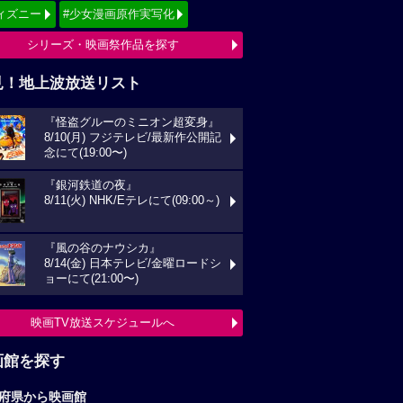
ィズニー
#少女漫画原作実写化
シリーズ・映画祭作品を探す
見！地上波放送リスト
『怪盗グルーのミニオン超変身』
8/10(月) フジテレビ/最新作公開記
念にて(19:00〜)
『銀河鉄道の夜』
8/11(火) NHK/Eテレにて(09:00～)
『風の谷のナウシカ』
8/14(金) 日本テレビ/金曜ロードシ
ョーにて(21:00〜)
映画TV放送スケジュールへ
画館を探す
府県から映画館