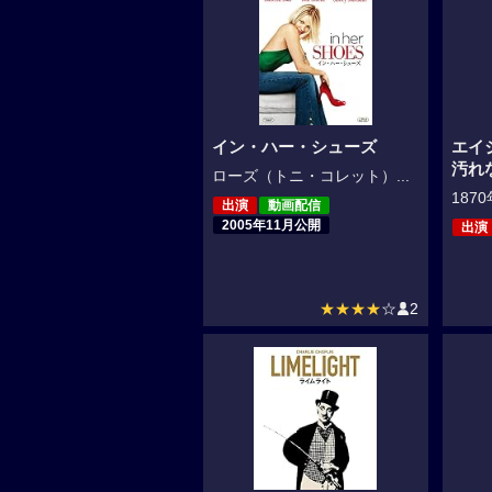
イン・ハー・シューズ
エイ
汚れ
ローズ（トニ・コレット）...
187
出演
動画配信
2005年11月公開
出演
★★★★
☆
2