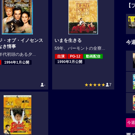
【
ジ・オブ・イノセンス
いまを生きる
今
なき情事
59年、バーモントの全寮...
0年代初頭のある夕...
出演
PG-12
動画配信
1990年3月公開
1994年1月公開
-
★★★★★
7
今週