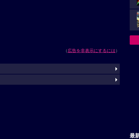
（
広告を非表示にするには
）
最