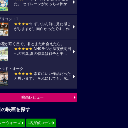
た。 セイレーンがめっちゃ怖か...
プリコン・1
★★★★
☆ ずいぶん前に見た感じ
がしますが、面白かったです。作...
の花が咲く丘で、君とまた出会えたら。
★★★★★
NHKラジオ深夜便明日
への言葉,夏の特集は戦争と平...
ールド・オーク
★★★★★
素直にいい作品だった
と思います。 それにしても、永...
映画レビュー
目の映画を探す
ターウォーズ
#名探偵コナン