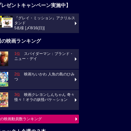
プレゼントキャンペーン実施中】
『グレイ・ミッション』アクリルス
タンド
5名様 [〆8/16(日)]
週の映画ランキング
1位
スパイダーマン：ブランド・
ニュー・デイ
2位
映画ちいかわ 人魚の島のひみ
つ
3位
映画クレヨンしんちゃん 奇々
怪々！オラの妖怪バケ～ション
の映画動員数ランキング