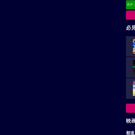
#デ
必
映
都道