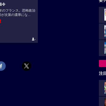
要
指令
94年のフランス。恐怖政治
が次第の濃厚にな...
-
注