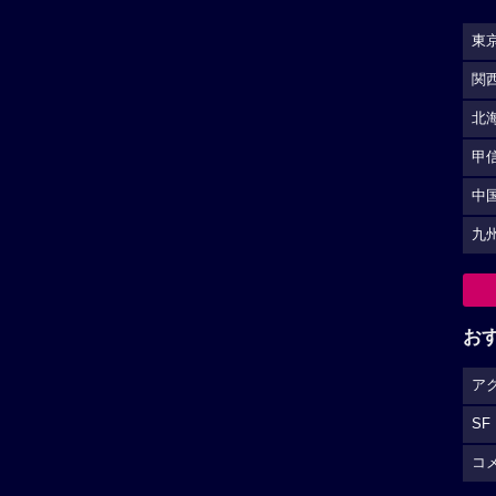
東
関
北
甲
中
九
お
ア
SF
コ