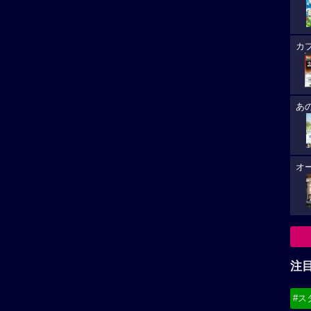
カ
あ
オ
注
#ス