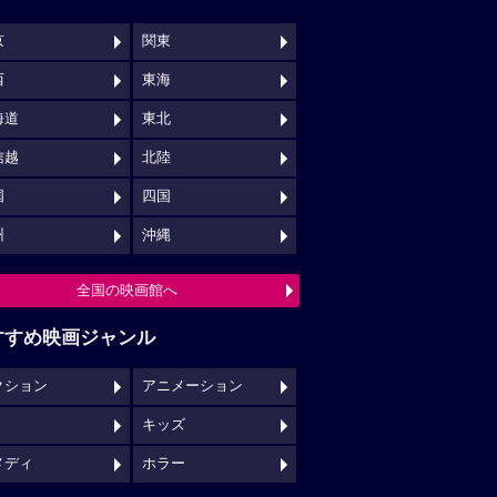
京
関東
西
東海
海道
東北
信越
北陸
国
四国
州
沖縄
全国の映画館へ
すすめ映画ジャンル
クション
アニメーション
キッズ
メディ
ホラー