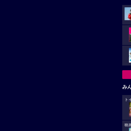
み
ト
映