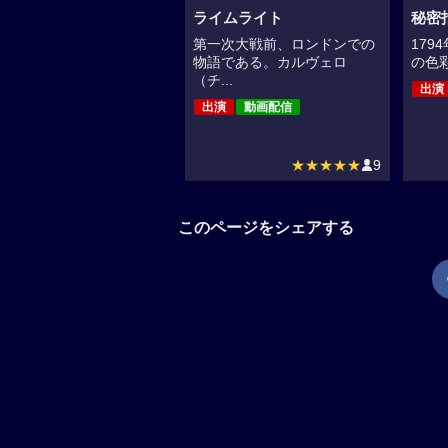
ライムライト
秘密
第一次大戦前、ロンドンでの
17
物語である。カルヴェロ
の色彩
（チ...
出演
出演
動画配信
★★★★★
9
このページをシェアする