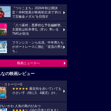
『つりこまち』2026年秋公開決
定！仲村悠菜が映画初主演で“釣り
で五輪金メダル”を目指す
「八つ墓村」悪夢的な予告編解禁、
主題歌は松本孝弘（B’z）率いる
TMGが担当
フランシス・ンら出演。中年男たち
がボートレースに挑む「逆流の男た
ち」
映画ニュースへ
んなの映画レビュー
イ・ストーリー5
★★★★★
最近街を歩いていても
小さい子（特に3、4歳児）がi...
画ちいかわ 人魚の島のひみつ
★★★★
☆ 小6の子供と行きまし