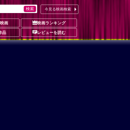
今見る映画検索
の映画
映画ランキング
作品
レビューを読む