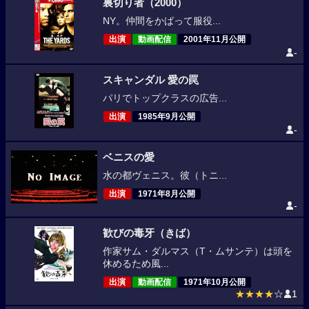
裏切り者（2000）
NY。仲間をかばって服役...
出演
動画配信
2001年11月公開
-
スキャンダル 愛の罠
パリでトップクラスの広告...
出演
1985年9月公開
-
ベニスの愛
水の都ヴェニス。彼（トニ...
出演
1971年8月公開
-
歓びの毒牙（きば）
作家サム・ダルマス（T・ムサンテ）は頭を
休めるため風...
出演
動画配信
1971年10月公開
★★★★
☆
1