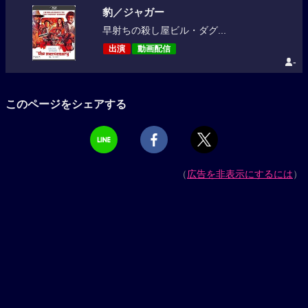
豹／ジャガー
早射ちの殺し屋ビル・ダグ...
出演
動画配信
-
このページをシェアする
（
広告を非表示にするには
）