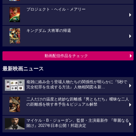
プロジェクト・ヘイル・メアリー
キングダム 大将軍の帰還
動画配信作品をチェック
最新映画ニュース
複雑に絡み合う登場人物たちの関係性が明らかに『5秒で
完全犯罪を生成する方法』人物相関図＆新...
二人だけの温度と絶妙な距離感『男ともだち』曖昧な二人
の距離感を映す本予告＆ビジュアル解禁
マイケル・B・ジョーダン、監督・主演最新作 『華麗なる
賭け』2027年日本公開！邦題決定