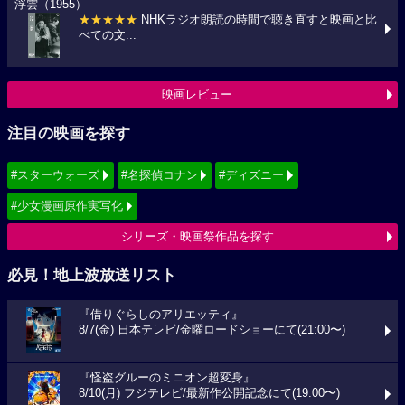
浮雲（1955）
★★★★★
NHKラジオ朗読の時間で聴き直すと映画と比
べての文...
映画レビュー
注目の映画を探す
#スターウォーズ
#名探偵コナン
#ディズニー
#少女漫画原作実写化
シリーズ・映画祭作品を探す
必見！地上波放送リスト
『借りぐらしのアリエッティ』
8/7(金) 日本テレビ/金曜ロードショーにて(21:00〜)
『怪盗グルーのミニオン超変身』
8/10(月) フジテレビ/最新作公開記念にて(19:00〜)