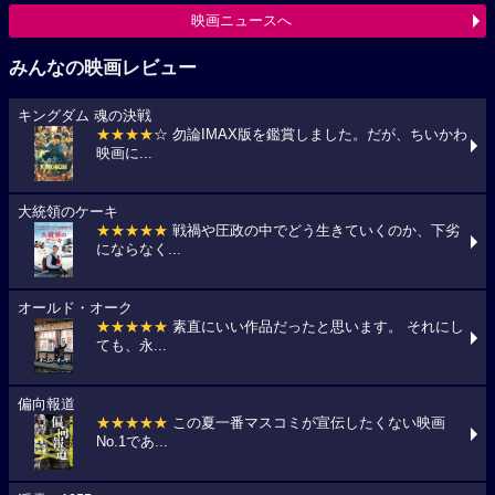
映画ニュースへ
みんなの映画レビュー
キングダム 魂の決戦
★★★★
☆ 勿論IMAX版を鑑賞しました。だが、ちいかわ
映画に...
大統領のケーキ
★★★★★
戦禍や圧政の中でどう生きていくのか、下劣
にならなく...
オールド・オーク
★★★★★
素直にいい作品だったと思います。 それにし
ても、永...
偏向報道
★★★★★
この夏一番マスコミが宣伝したくない映画
No.1であ...