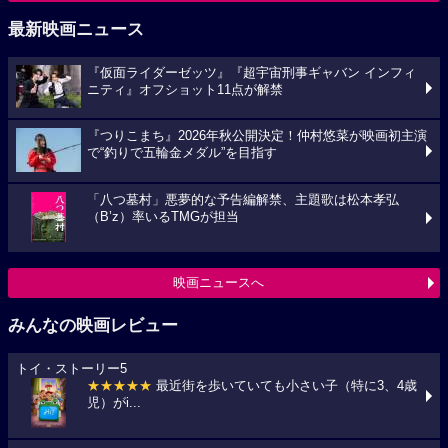
最新映画ニュース
『仮面ライダーゼッツ』『超宇宙刑事ギャバン インフィ
ニティ』オフショット11点が解禁
『つりこまち』2026年秋公開決定！仲村悠菜が映画初主演
で“釣りで五輪金メダル”を目指す
「八つ墓村」悪夢的な予告編解禁、主題歌は松本孝弘
（B’z）率いるTMGが担当
映画ニュースへ
みんなの映画レビュー
トイ・ストーリー5
★★★★★
最近街を歩いていても小さい子（特に3、4歳
児）がi...