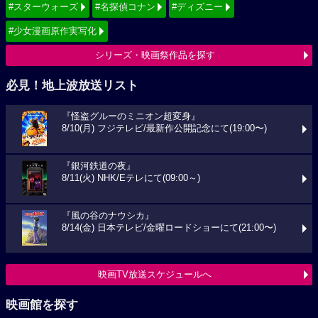
#スターウォーズ
#名探偵コナン
#ディズニー
#少女漫画原作実写化
シリーズ・映画祭作品を探す
必見！地上波放送リスト
『怪盗グルーのミニオン超変身』
8/10(月) フジテレビ/最新作公開記念にて(19:00〜)
『銀河鉄道の夜』
8/11(火) NHK/Eテレにて(09:00～)
『風の谷のナウシカ』
8/14(金) 日本テレビ/金曜ロードショーにて(21:00〜)
映画TV放送スケジュールへ
映画館を探す