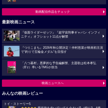
動画配信作品をチェック
最新映画ニュース
『仮面ライダーゼッツ』『超宇宙刑事ギャバン インフィ
ニティ』オフショット11点が解禁
『つりこまち』2026年秋公開決定！仲村悠菜が映画初主演
で“釣りで五輪金メダル”を目指す
「八つ墓村」悪夢的な予告編解禁、主題歌は松本孝弘
（B’z）率いるTMGが担当
映画ニュースへ
みんなの映画レビュー
トイ・ストーリー5