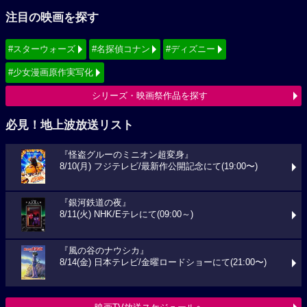
注目の映画を探す
#スターウォーズ
#名探偵コナン
#ディズニー
#少女漫画原作実写化
シリーズ・映画祭作品を探す
必見！地上波放送リスト
『怪盗グルーのミニオン超変身』
8/10(月) フジテレビ/最新作公開記念にて(19:00〜)
『銀河鉄道の夜』
8/11(火) NHK/Eテレにて(09:00～)
『風の谷のナウシカ』
8/14(金) 日本テレビ/金曜ロードショーにて(21:00〜)