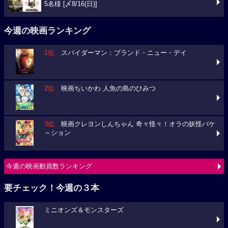
5名様 [〆8/16(日)]
今週の映画ランキング
1位
スパイダーマン：ブランド・ニュー・デイ
2位
映画ちいかわ 人魚の島のひみつ
3位
映画クレヨンしんちゃん 奇々怪々！オラの妖怪バケ
～ション
今週の映画動員数ランキング
要チェック！今週の３本
ミニオンズ＆モンスターズ