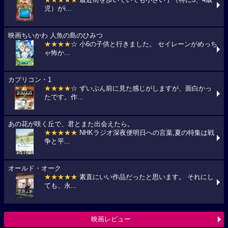
★★★★★
最近街を歩いていても小さい子（特に3、4歳
児）がi...
映画ちいかわ 人魚の島のひみつ
★★★★
☆ 小6の子供と行きました。 セイレーンがめっち
ゃ怖か...
カプリコン・1
★★★★
☆ ずいぶん前に見た感じがしますが、面白かっ
たです。作...
あの花が咲く丘で、君とまた出会えたら。
★★★★★
NHKラジオ深夜便明日への言葉,夏の特集は戦
争と平...
オールド・オーク
★★★★★
素直にいい作品だったと思います。 それにし
ても、永...
映画レビュー