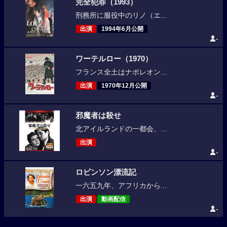
完全犯罪（1993）
刑務所に服役中のリノ（エ...
出演
1994年6月公開
-
ワーテルロー（1970）
フランス全土はナポレオン...
出演
1970年12月公開
-
邪魔者は殺せ
北アイルランドの一都会、...
出演
-
ロビンソン漂流記
一六五九年、アフリカから...
出演
動画配信
-