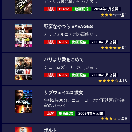
アメリカ東北部からカナダ...
出演
PG-12
動画配信
2014年1月公開
★★★
☆☆
1
野蛮なやつら SAVAGES
カリフォルニア州の高級リ...
出演
R-15
動画配信
2013年3月公開
★★★★★
1
パリより愛をこめて
ジェームズ・リース（ジョ...
出演
R-15
動画配信
2010年5月公開
★★★★☆
18
サブウェイ123 激突
午後2時00分、ニューヨーク地下鉄運行指令
室のガーバ...
出演
動画配信
2009年9月公開
★★★☆
☆
9
ボルト