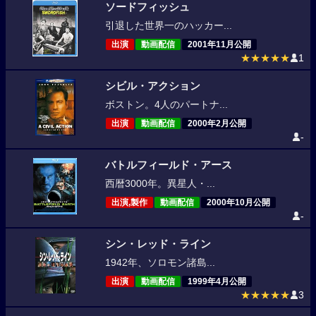
ソードフィッシュ
引退した世界一のハッカー...
出演
動画配信
2001年11月公開
★★★★★
1
シビル・アクション
ボストン。4人のパートナ...
出演
動画配信
2000年2月公開
-
バトルフィールド・アース
西暦3000年。異星人・...
出演,製作
動画配信
2000年10月公開
-
シン・レッド・ライン
1942年、ソロモン諸島...
出演
動画配信
1999年4月公開
★★★★★
3