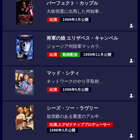
パーフェクト・カップル
大統領選に出馬した州知事...
出演
1999年3月公開
-
将軍の娘 エリザベス・キャンベル
ジョージア州陸軍マッカラ...
出演
動画配信
1999年11月公開
-
マッド・シティ
ネットワークのやり手取材...
出演
1998年5月公開
-
シーズ・ソー・ラヴリー
放浪癖のある重度のアル中...
出演,エグゼクティブプロデューサー
1998年3月公開
-