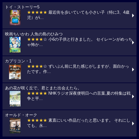
トイ・ストーリー5
★★★★★
最近街を歩いていても小さい子（特に3、4歳
児）がi...
映画ちいかわ 人魚の島のひみつ
★★★★
☆ 小6の子供と行きました。 セイレーンがめっち
ゃ怖か...
カプリコン・1
★★★★
☆ ずいぶん前に見た感じがしますが、面白かっ
たです。作...
あの花が咲く丘で、君とまた出会えたら。
★★★★★
NHKラジオ深夜便明日への言葉,夏の特集は戦
争と平...
オールド・オーク
★★★★★
素直にいい作品だったと思います。 それにし
ても、永...