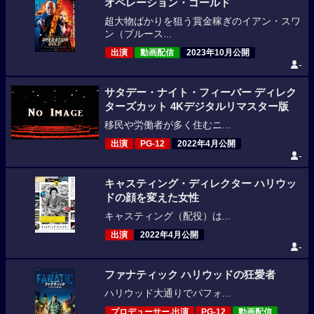
オペレーション・ゴールド
超大物ばかりを狙う賞金稼ぎのイアン・スワ
ン（ブルース...
出演
動画配信
2023年10月公開
-
サタデー・ナイト・フィーバー ディレク
ターズカット 4Kデジタルリマスター版
移民や労働者が多く住むニ...
出演
PG-12
2022年4月公開
-
キャスティング・ディレクター ハリウッ
ドの顔を変えた女性
キャスティング（配役）は...
出演
2022年4月公開
-
ファナティック ハリウッドの狂愛者
ハリウッド大通りでパフォ...
プロデューサー,出演
PG-12
動画配信