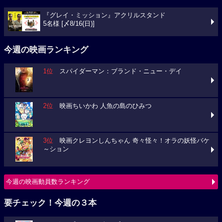
『グレイ・ミッション』アクリルスタンド
5名様 [〆8/16(日)]
今週の映画ランキング
1位
スパイダーマン：ブランド・ニュー・デイ
2位
映画ちいかわ 人魚の島のひみつ
3位
映画クレヨンしんちゃん 奇々怪々！オラの妖怪バケ
～ション
今週の映画動員数ランキング
要チェック！今週の３本