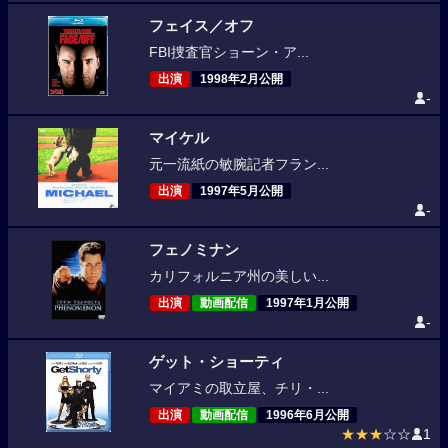
フェイス／オフ
FBI捜査官ショーン・ア...
出演
1998年2月公開
-
マイケル
元一流紙の敏腕記者フラン...
出演
1997年5月公開
-
フェノミナン
カリフォルニア州の美しい...
出演
動画配信
1997年1月公開
-
ゲット・ショーティ
マイアミの取立屋、チリ・...
出演
動画配信
1996年6月公開
★★★
☆☆
1