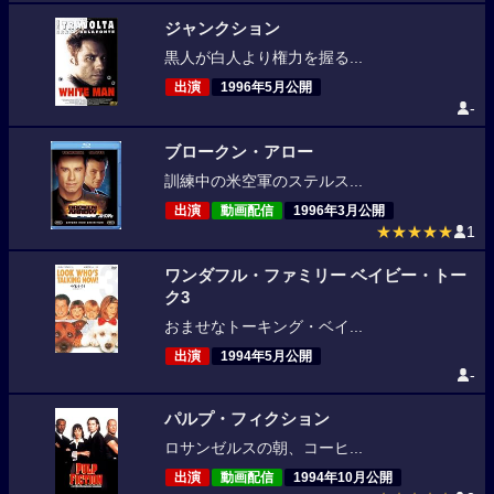
ジャンクション
黒人が白人より権力を握る...
出演
1996年5月公開
-
ブロークン・アロー
訓練中の米空軍のステルス...
出演
動画配信
1996年3月公開
★★★★★
1
ワンダフル・ファミリー ベイビー・トー
ク3
おませなトーキング・ベイ...
出演
1994年5月公開
-
パルプ・フィクション
ロサンゼルスの朝、コーヒ...
出演
動画配信
1994年10月公開