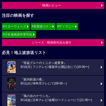
映画レビュー
注目の映画を探す
#スターウォーズ
#名探偵コナン
#ディズニー
#少女漫画原作実写化
シリーズ・映画祭作品を探す
必見！地上波放送リスト
『怪盗グルーのミニオン超変身』
8/10(月) フジテレビ/最新作公開記念にて(19:00〜)
『銀河鉄道の夜』
8/11(火) NHK/Eテレにて(09:00～)
『風の谷のナウシカ』
8/14(金) 日本テレビ/金曜ロードショーにて(21:00〜)