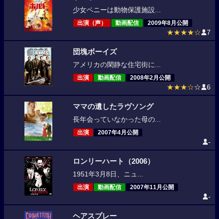
少女ペニーは動物保護施設...
出演（声）
動画配信
2009年8月公開
★★★★☆
7
団塊ボーイズ
アメリカの閑静な住宅街に...
出演
動画配信
2008年2月公開
★★★☆
☆
6
ママの遺したラヴソング
長年会っていなかった母の...
出演
2007年4月公開
-
ロンリーハート（2006）
1951年3月8日、ニュ...
出演
動画配信
2007年11月公開
-
ヘアスプレー