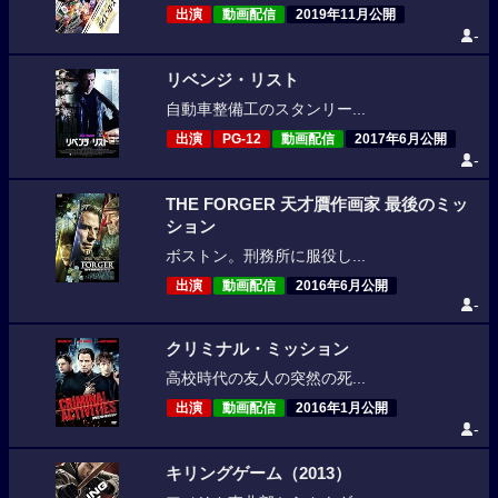
出演
動画配信
2019年11月公開
-
リベンジ・リスト
自動車整備工のスタンリー...
出演
PG-12
動画配信
2017年6月公開
-
THE FORGER 天才贋作画家 最後のミッ
ション
ボストン。刑務所に服役し...
出演
動画配信
2016年6月公開
-
クリミナル・ミッション
高校時代の友人の突然の死...
出演
動画配信
2016年1月公開
-
キリングゲーム（2013）