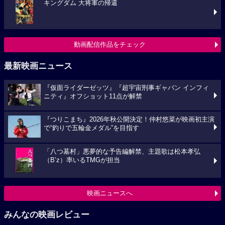
キングダム 大将軍の帰還
動画配信作品をチェック
最新映画ニュース
『仮面ライダーゼッツ』『超宇宙刑事ギャバン インフィ
ニティ』オフショット11点が解禁
『つりこまち』2026年秋公開決定！仲村悠菜が映画初主演
で“釣りで五輪金メダル”を目指す
「八つ墓村」悪夢的な予告編解禁、主題歌は松本孝弘
（B’z）率いるTMGが担当
映画ニュースへ
みんなの映画レビュー