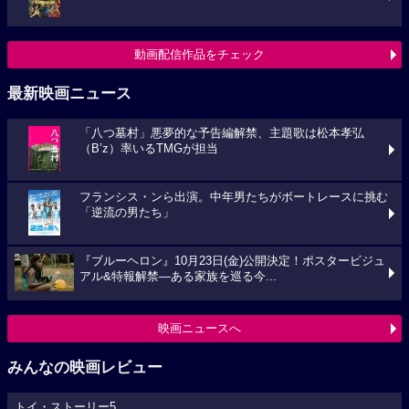
動画配信作品をチェック
最新映画ニュース
「八つ墓村」悪夢的な予告編解禁、主題歌は松本孝弘
（B’z）率いるTMGが担当
フランシス・ンら出演。中年男たちがボートレースに挑む
「逆流の男たち」
『ブルーヘロン』10月23日(金)公開決定！ポスタービジュ
アル&特報解禁―ある家族を巡る今...
映画ニュースへ
みんなの映画レビュー
トイ・ストーリー5