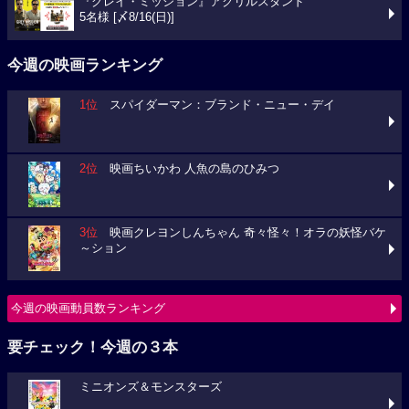
『グレイ・ミッション』アクリルスタンド
5名様 [〆8/16(日)]
今週の映画ランキング
1位
スパイダーマン：ブランド・ニュー・デイ
2位
映画ちいかわ 人魚の島のひみつ
3位
映画クレヨンしんちゃん 奇々怪々！オラの妖怪バケ
～ション
今週の映画動員数ランキング
要チェック！今週の３本
ミニオンズ＆モンスターズ