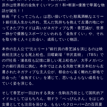
原作は世界初の金魚すくいマンガ！和×斬新=優雅で華麗な物
語が誕生！！
映画『すくってごらん』は思い描いていた順風満帆なエリー
ト銀行員人生から外れ、荒んだ気持ちを抱えて左遷の地にや
ってきたプライドは高いがネガティブな男・香芝誠が、世界
一静かで優雅なスポーツといわれる「金魚すくい」や、それ
を取り巻く人々と出会い、成長していく物語。
本作の主人公で“元エリート”銀行員の香芝誠を演じるのは映
画初主演となる尾上松也。日曜劇場「半沢直樹」（TBS）で
のIT社長・瀬名役も記憶に新しい尾上松也が、大手メガバン
クの銀行員役に挑む。本作ではとある失敗で東京本社から左
遷されたネガティブな主人公が、都会から遠く離れた僻地で
出会った「金魚すくい」を通じて、思いもよらない成長をし
ていく姿を演じる。
そして香芝が一目ぼれする美女・生駒吉乃役として国民的ア
イドルとしてはもちろん、朝ドラ「べっぴんさん」をはじめ
女優としても注目を浴びる、ももいろクローバーZの百田夏