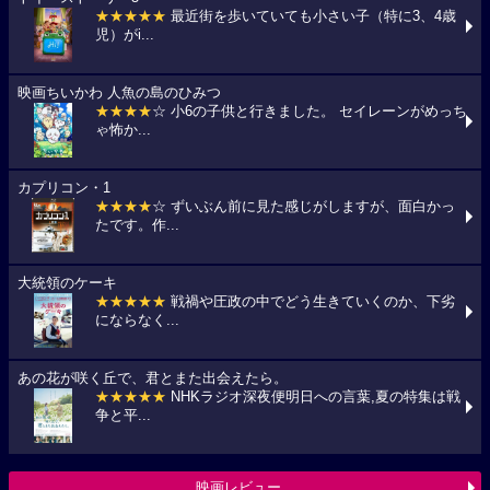
★★★★★
最近街を歩いていても小さい子（特に3、4歳
児）がi...
映画ちいかわ 人魚の島のひみつ
★★★★
☆ 小6の子供と行きました。 セイレーンがめっち
ゃ怖か...
カプリコン・1
★★★★
☆ ずいぶん前に見た感じがしますが、面白かっ
たです。作...
大統領のケーキ
★★★★★
戦禍や圧政の中でどう生きていくのか、下劣
にならなく...
あの花が咲く丘で、君とまた出会えたら。
★★★★★
NHKラジオ深夜便明日への言葉,夏の特集は戦
争と平...
映画レビュー