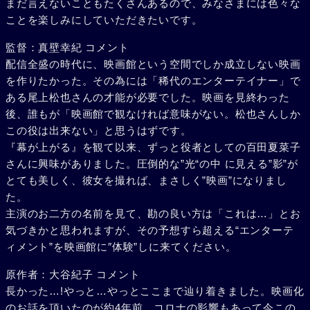
まだ言えないこともたくさんあるので、みなさまには色々な
ことを楽しみにしていただきたいです。
監督：真壁幸紀 コメント
配信全盛の時代に、映画館という空間でしか成立しない映画
を作りたかった。その為には「稀代のエンターテイナー」で
ある尾上松也さんの才能が必要でした。映画を見終わった
後、誰もが「映画館で観なければ意味がない。松也さんしか
この役は出来ない」と思うはずです。
『幕が上がる』を観て以来、ずっと役者としての百田夏菜子
さんに興味がありました。圧倒的な”光“の中 に見える”影”が
とても美しく、彼女を撮れば、まさしく”映画”になりまし
た。
主演のお二方の名前を見て、勘の良い方は「これは…」とお
気づきかと思われますが、その予想すら超える“エンターテ
ィメント”を映画館に″体験”しに来てください。
原作者：大谷紀子 コメント
長かった…!やっと…やっとここまで辿り着きました。映画化
のお話を頂いたのが約4年前。コロナの影響もあって今この