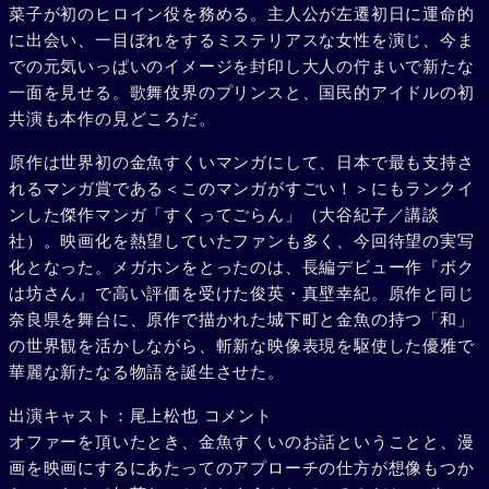
菜子が初のヒロイン役を務める。主人公が左遷初日に運命的
に出会い、一目ぼれをするミステリアスな女性を演じ、今ま
での元気いっぱいのイメージを封印し大人の佇まいで新たな
一面を見せる。歌舞伎界のプリンスと、国民的アイドルの初
共演も本作の見どころだ。
原作は世界初の金魚すくいマンガにして、日本で最も支持さ
れるマンガ賞である＜このマンガがすごい！＞にもランクイ
ンした傑作マンガ「すくってごらん」（大谷紀子／講談
社）。映画化を熱望していたファンも多く、今回待望の実写
化となった。メガホンをとったのは、長編デビュー作『ボク
は坊さん』で高い評価を受けた俊英・真壁幸紀。原作と同じ
奈良県を舞台に、原作で描かれた城下町と金魚の持つ「和」
の世界観を活かしながら、斬新な映像表現を駆使した優雅で
華麗な新たなる物語を誕生させた。
出演キャスト：尾上松也 コメント
オファーを頂いたとき、金魚すくいのお話ということと、漫
画を映画にするにあたってのアプローチの仕方が想像もつか