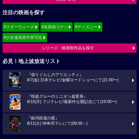
注目の映画を探す
#スターウォーズ
#名探偵コナン
#ディズニー
#少女漫画原作実写化
シリーズ・映画祭作品を探す
必見！地上波放送リスト
『借りぐらしのアリエッティ』
8/7(金) 日本テレビ/金曜ロードショーにて(21:00〜)
『怪盗グルーのミニオン超変身』
8/10(月) フジテレビ/最新作公開記念にて(19:00〜)
『銀河鉄道の夜』
8/11(火) NHK/Eテレにて(09:00～)