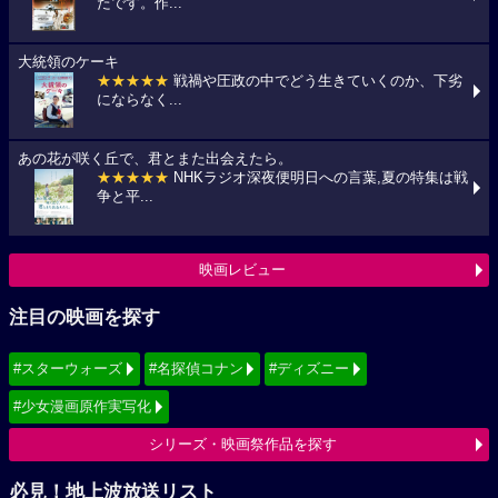
たです。作...
大統領のケーキ
★★★★★
戦禍や圧政の中でどう生きていくのか、下劣
にならなく...
あの花が咲く丘で、君とまた出会えたら。
★★★★★
NHKラジオ深夜便明日への言葉,夏の特集は戦
争と平...
映画レビュー
注目の映画を探す
#スターウォーズ
#名探偵コナン
#ディズニー
#少女漫画原作実写化
シリーズ・映画祭作品を探す
必見！地上波放送リスト