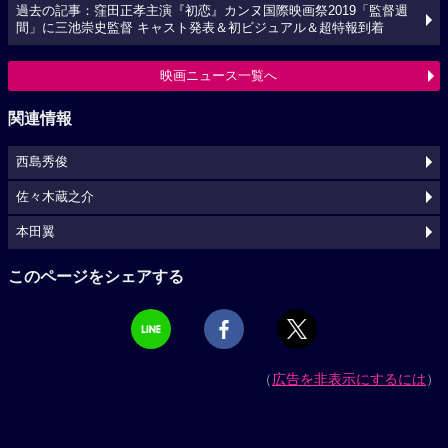
過去の記事：窪田正孝主演『初恋』カンヌ国際映画祭2019「監督週
間」に三池崇史監督 キャスト発表＆初ビジュアル＆超特報到着
映画ニュース一覧へ
関連情報
西島秀俊
佐々木蔵之介
本田翼
このページをシェアする
（
広告を非表示にするには
）