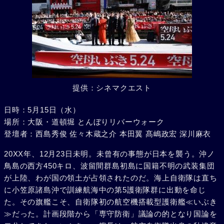
提供：シネマクエスト
日時：5月15日（水）
場所：大阪・道頓堀 とんぼりリバーウォーク
登壇者：西島秀俊 佐々木蔵之介 本田翼 髙嶋政宏 深川麻衣
20XX年、12月23日未明。未曾有の事態が日本を襲う。沖ノ
鳥島の西方450キロ、波留間群島初島に国籍不明の武装集団
が上陸、わが国の領土が占領されたのだ。海上自衛隊は直ち
に小笠原諸島沖で訓練航海中の第5護衛隊群に出動を命じ
た。その旗艦こそ、自衛隊初の航空機搭載型護衛艦≪いぶき
≫だった。計画段階から「専守防衛」議論の的となり国論を