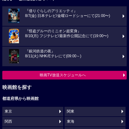
『借りぐらしのアリエッティ』
8/7(金) 日本テレビ/金曜ロードショーにて(21:00〜)
『怪盗グルーのミニオン超変身』
8/10(月) フジテレビ/最新作公開記念にて(19:00〜)
『銀河鉄道の夜』
8/11(火) NHK/Eテレにて(09:00～)
映画TV放送スケジュールへ
映画館を探す
都道府県から映画館
東京
関東
関西
東海