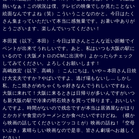
熱いなぁ！この状況は僕、テレビの映像でしか見たことない
絵面なんですよね（笑）こういうことなのかと。今日はたく
さん集まっていただいて本当に感無量です。お暑い中ありが
とうございます、楽しんでいってください！
本田翼（以下、本田）：今日は皆さんとこんな近い距離でイ
ベントが出来てうれしいです。あと、私はいつも大阪の駅に
いるので（大阪メトロのCMに出演中）よかったらチェック
してみてください。よろしくお願いします！
高嶋政宏（以下、髙嶋）： こんにちは。いや～本田さん日焼
け大丈夫ですか？やばいですよ、逃げ場もないし… しかし
私、たこ焼きがめちゃくちゃ好きなんでうれしいですねぇ、
大阪に来れて！大阪に来るときは日帰りが多いんですがいつ
も新大阪の駅で冷凍の明石焼きを買って帰ります。おいしい
んですよ。時間がないので残念ですが本当は居酒屋ながほり
とかカドヤ食堂のラーメンとか食べたいですけどね。（横か
ら映画の話してくださいとツッコミが）映画の話ね！『空母
いぶき』素晴らしい映画なので是非、皆さん劇場へお越しく
ださい！