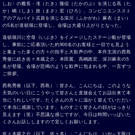
しお〉の艦長・滝（たき）隆信（たかのぶ）を演じる髙（た
か）嶋（しま）政（まさ）宏（ひろ）、コンビニエンススト
アのアルバイト店員を演じる深川（ふかがわ）麻衣（まい）
の5名が道頓堀に登場し、会場は大盛り上がりとなった。
道頓堀川に空母《いぶき》をイメージしたステージ船が登場
し、事前にご応募頂いた約900名のお客様と一目でも見よう
と集まった多くの方々の拍手と大歓声の中、本作主演の西島
秀俊に続き佐々木蔵之介、本田翼、髙嶋政宏、深川麻衣の5
名が登場。会場が悲鳴のような歓声に包まれる中、一言ずつ
ご挨拶。
西島秀俊（以下、西島）：皆さん、こんにちは。このような
天気のいい日にこうやって皆さんと直接会えてお話出来て本
当にうれしいです。たくさんの方々に温かく迎えていただい
て本当に感謝しています。ものすごく皆さんの顔がはっきり
見えます（笑）不思議な感じですが、今日は時間いっぱいた
くさんお話ししますので宜しくお願いします。
佐々木蔵之介（以下、佐々木）：こんにちは。いや～大阪は