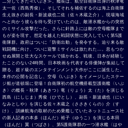
二分してきた≪いぶき≫。艦長は、航空自衛隊出身の秋津竜
太一佐（西島秀俊）。そしてそれを補佐するのは海上自衛隊
生え抜きの副長・新波歳也二佐（佐々木蔵之介）。現場海域
へと向かう彼らを待ち受けていたのは、敵潜水艦からの突然
のミサイル攻撃だった。さらに針路上には敵の空母艦隊まで
もが姿を現す。想定を越えた戦闘状態に突入していく第5護
衛隊群。政府はついに「防衛出動」を発令する。迫り来る敵
戦闘機に向け、ついに迎撃ミサイルは放たれた…。息もつか
せぬ展開と壮大なスケールで描かれる、戦後、日本が経験し
たことのない24時間。日本映画を代表する俳優陣が集結して
贈る、超ド級のエンタテインメント大作がここに誕生した。
本作の公開を記念し、空母《いぶき》をイメージしたステー
ジ船が道頓堀に登場！自衛隊初の航空機搭載型護衛艦〈いぶ
き〉の艦長・秋津（あきつ）竜（りょう）太（た）を演じる
西島（にしじま）秀俊（ひでとし）、副長・新波歳也（にい
なみとしや）を演じる佐々木蔵之（ささきくらの）介（す
け）、訓練航海の取材のため乗艦していたネットニュース社
の新人記者の本多（ほんだ）裕子（ゆうこ）を演じる本田
（ほんだ）翼（つばさ）、第5護衛隊群の一つ潜水艦〈はや