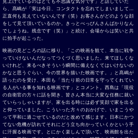
見上げているのはとても不思議な気分です」と話していた
ら、髙嶋が「実は今日、コンタクトを忘れてしまいまして…
正直何も見えていないんです（笑）お客さんがどのような顔
をして見て頂いているのか。きっとべっぴんさんばかりなん
でしょうね。残念です（笑）」と続け、会場からは笑いと共
に拍手が起こった。
映画の見どころの話に移り、「この映画を観て、本当に戦争
っていけないんだなってつくづく思いました。来てほしくな
いけれど、来るべきそういう瞬間に備えなくてはいけないの
かなと思うぐらい、今の世界を描いた映画です。」と髙嶋が
語ったのを受け、本田も「当たり前の日常を守ってくれてい
る人がいる事を知れる映画です」とコメント。西島は「現役
の自衛官の方々に話を聞き、皆さん本当に大変な任務に就い
ていらっしゃいますが、家を出る時には必ず笑顔で家を出る
と仰っていました。こういった方々のおかげで、いまこうや
って平和に過ごせているのだと改めて感じます。日本にかつ
てない危機が訪れてそれにどう立ち向かっていくかという手
に汗握る映画です。とにかく楽しんで頂いて、映画館を出た