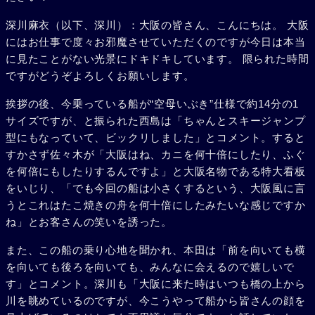
深川麻衣（以下、深川）：大阪の皆さん、こんにちは。 大阪
にはお仕事で度々お邪魔させていただくのですが今日は本当
に見たことがない光景にドキドキしています。 限られた時間
ですがどうぞよろしくお願いします。
挨拶の後、今乗っている船が“空母いぶき”仕様で約14分の1
サイズですが、と振られた西島は「ちゃんとスキージャンプ
型にもなっていて、ビックリしました」とコメント。すると
すかさず佐々木が「大阪はね、カニを何十倍にしたり、ふぐ
を何倍にもしたりするんですよ」と大阪名物である特大看板
をいじり、「でも今回の船は小さくするという、大阪風に言
うとこれはたこ焼きの舟を何十倍にしたみたいな感じですか
ね」とお客さんの笑いを誘った。
また、この船の乗り心地を聞かれ、本田は「前を向いても横
を向いても後ろを向いても、みんなに会えるので嬉しいで
す」とコメント。深川も「大阪に来た時はいつも橋の上から
川を眺めているのですが、今こうやって船から皆さんの顔を