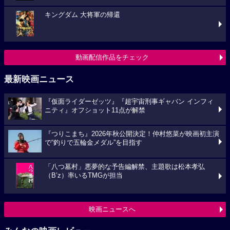
キングダム 大将軍の帰還
動画配信作品をチェック
最新映画ニュース
『仮面ライダーゼッツ』『超宇宙刑事ギャバン インフィ
ニティ』オフショット11点が解禁
『つりこまち』2026年秋公開決定！仲村悠菜が映画初主演
で“釣りで五輪金メダル”を目指す
「八つ墓村」悪夢的な予告編解禁、主題歌は松本孝弘
（B’z）率いるTMGが担当
映画ニュースへ