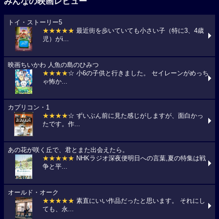
みんなの映画レビュー
トイ・ストーリー5
★★★★★
最近街を歩いていても小さい子（特に3、4歳
児）がi...
映画ちいかわ 人魚の島のひみつ
★★★★
☆ 小6の子供と行きました。 セイレーンがめっち
ゃ怖か...
カプリコン・1
★★★★
☆ ずいぶん前に見た感じがしますが、面白かっ
たです。作...
あの花が咲く丘で、君とまた出会えたら。
★★★★★
NHKラジオ深夜便明日への言葉,夏の特集は戦
争と平...
オールド・オーク
★★★★★
素直にいい作品だったと思います。 それにし
ても、永...