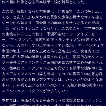
作の初の映像となる日本版予告編が解禁となった。
この度、解禁となった本映像は、水族館で「こいつ魚と話し
てる」と友人にからかわれた長髪の少年が巨大なサメを操る
シーンから始まり、筋骨隆々の肉体を見せつける男が登場し
一言「そしてオレはこうなった」。この男こそ、世界中の海
の生物を味方にして戦う、予測不能なニュータイプ・ヒーロ
ー、“アクアマン”。海底王国“アトランティス”の末裔であり
ながら、人間として地上で暮らしているが、 アトランティス
帝国の地上への侵攻を止める為に立ち上がる。映像内では、
海底の巨大帝国の風景も披露されており、驚異的なテクノロ
ジーを持つアトランティス帝国の未知の世界に心が躍らされ
る。後半には、アクアマンが立ち向かうド派手な強敵やド迫
力の巨大モンスターの姿も登場！すべての海洋生物と意思疎
通ができる能力を持つアクアマンは、いったいどのような海
中バトルを繰り広げるというのか！？ 人類未体験の海中バト
ルアクションにワクワクが止まらない！
本作では、海底に広がる宇宙のような未知の世界アトランテ
ィス帝国との戦いが描かれる。地上を超えるテクノロジーを