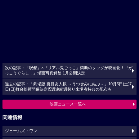
次の記事：『呪怨』×『リアル鬼ごっこ』禁断のタッグが映画化！『が
っこうぐらし！』場面写真解禁 1月公開決定
過去の記事：「劇場版 夏目友人帳 ～うつせみに結ぶ～」10月6日(土)7
日(日)舞台挨拶開催決定!5週連続週替り来場者特典の配布も
映画ニュース一覧へ
関連情報
ジェームズ・ワン