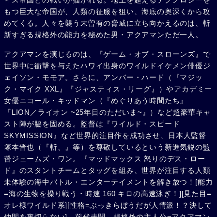
もつ巨大な帝国が、人類の征服を狙い、海底の奥深くから攻
めてくる。人々を襲う未曽有の脅威に立ち向かえるのは、斬
新すぎる規格外の能力を秘めた男・アクアマンただ一人。
アクアマンを演じるのは、『ゲーム・オブ・スローンズ』で
世界中に衝撃を与えたハワイ出身のワイルドイケメン俳優ジ
ェイソン・モモア。さらに、アンバー・ハード（『マジッ
ク・マイク XXL』『ジャスティス・リーグ』）やアカデミー
女優ニコール・キッドマン（『めぐりあう時間たち』
『LION／ライオン ~25年目のただいま~』）など超豪華キャ
スト陣が脇を固める。監督は『ワイルド・スピード
SKYMISSION』など世界的注目作を成功させ、日本人監督
塚本晋也（『斬、』等）を尊敬しているという新進気鋭の監
督ジェームズ・ワン。『マッドマックス 怒りのデス・ロー
ド』のスタントチームとタッグを組み、世界が注目する人類
未体験の海中バトル・エンターテイメントを解き放つ！[能力
=海の生物を操り戦う・時速 160 キロの高速泳ぎ！][見た目=
オレ様ワイルド系][性格=ぶっきらぼうだが人情派！？決して
仲間を裏切らない]。前代未聞、規格外の主人公=アクアマン