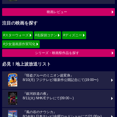
映画レビュー
注目の映画を探す
#スターウォーズ
#名探偵コナン
#ディズニー
#少女漫画原作実写化
シリーズ・映画祭作品を探す
必見！地上波放送リスト
『怪盗グルーのミニオン超変身』
8/10(月) フジテレビ/最新作公開記念にて(19:00〜)
『銀河鉄道の夜』
8/11(火) NHK/Eテレにて(09:00～)
『風の谷のナウシカ』
8/14(金) 日本テレビ/金曜ロードショーにて(21:00〜)